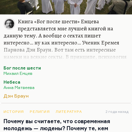
Книга «Бог после шести» Емцева
представляется мне лучшей книгой на
данную тему. А вообще о сектах пишет
интересно… ну как интересно… Ученик Еремея
Парнова Дэн Браун. Вот там есть интересные
намеки на всякие секты. В принципе, психология
секты, самочувствие, способы существования
Бог после шести
секты нигде не расписаны детально. А это очень
Михаил Емцев
интересно, меня эта тема всегда жутко
Небеса
интересовала. Но, к сожалению, я не могу вам
Анна Матвеева
назвать ни одной книги, в которой бы
Дэн Браун
сектантская психология была более или менее
правильно отражена. То, что мы можем
прочитать о расколе, о старообрядцах, «В лесах» и
ИСТОРИЯ
РЕЛИГИЯ
ЛИТЕРАТУРА
2 года назад
«На горах», у Горького очень интересно на эту
Почему вы считаете, что современная
тему в «Моих университетах», «В людях». «В
молодежь — людены? Почему те, кем