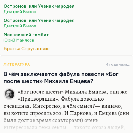
молодежь — она никуда не делась, она не стала
Остромов, или Ученик чародея
обывателями. Мы же не прослеживали их судьбы.
Дмитрий Быков
Значительная часть их уехала, а огромная часть их
Остромов, или Ученик чародея
перешла на полулегальное существование. Они
Дмитрий Быков
ушли с внешнего плана реальности и
Московский гамбит
переместились куда-то туда, где вы их не видите.
Юрий Мамлеев
Вот и все. Это очень важная люденская
Братья Стругацкие
особенность.
Скажу вам больше: я вижу главную задачу вот
ЛИТЕРАТУРА
4 года назад
этой следующей эволюционной ступени в том,
В чём заключается фабула повести «Бог
чтобы не то чтобы маскироваться, а просто вы…
после шести» Михаила Емцева?
«Бог после шести» Михаила Емцева, они же
«Притворяшки». Фабула довольно
очевидная. Интересно, в чём смысл?— видимо,
вы хотите спросить это. И Парнова, и Емцева (они
были долгое время соавторами) очень
интересовала тема секты — такого союза людей,