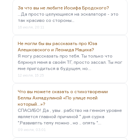
За что вы не любите Иосифа Бродского?
...Да просто целующиеся на эскалаторе - это
так красиво со стороны...
16 июля, 20:11
Не могли бы вы рассказать про Юза
Алешковского и Леонида Мациха?
Я могу рассказать про тебя. Ты только что
блркнул меня в своём ТГ, просто зассал. Ты мог
мне пригодиться в будущем, но…
12 июля, 15:25
Что вы можете сказать о стихотворении
Беллы Ахмадулиной «По улице моей
который…»?
СПАСИБО! Да , увы . рабство на генном уровне
является главной причиной " дня сурка
".Развивпть тему можно , но .. опять "…
09 июля, 03:01