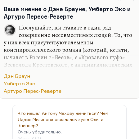
интеллигентском заговоре, если угодно. Там
многое угадано и многое под псевдонимом,
Ваше мнение о Дэне Брауне, Умберто Эко и
многое применительно к советской цензуре, но
Артуро Пересе-Реверте
вещь точная.
Послушайте, вы ставите в один ряд
Вот Достоевский написал бы историю
совершенно несовместимых людей. То, что
интеллигентского кружка — ну, что-нибудь о
у них всех присутствуют элементы
«пятой колонне», о том, какие в ней ужасные
конспирологического романа (который, кстати,
нравы, какие в ней сексуальные распущенности,…
начался в России с «Бесов», с «Кровавого пуфа»
Всеволода Крестовского, с антинигилистических
романов Николая Лескова и так далее), это не
Дэн Браун
делает их писателями одного уровня.
Умберто Эко
Я совершенно солидарен с Володей Вороновым,
Артуро Перес-Реверте
который считает, что Перес-Реверте — начнём с
того, что это блистательный публицист,
замечательный колумнист, очень интересный
Кто мешал Антону Чехову жениться? Чем
историк. Ну, как писатель («Клуб Дюма») — я не
Лидия Мизинова оказалась хуже Ольги
знаю, но всё-таки это писатель, безусловно.
Книппер?
Очень убедительно.
Умберто Эко — просто один из крупнейших
06 авг., 01:23