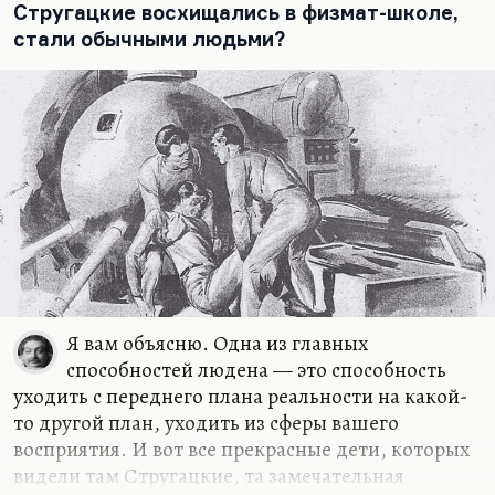
людях» особенно, но это, к сожалению,…
Стругацкие восхищались в физмат-школе,
стали обычными людьми?
Я вам объясню. Одна из главных
способностей людена — это способность
уходить с переднего плана реальности на какой-
то другой план, уходить из сферы вашего
восприятия. И вот все прекрасные дети, которых
видели там Стругацкие, та замечательная