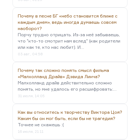
мыслителей современной Европы. И проза для
него —…
Почему в песне БГ «небо становится ближе с
каждым днем», ведь иногда думаешь совсем
наоборот?
Порчу трудно отрицать. Из-за неё забываешь,
что "кто-то смотрит нам вслед" (как родители
или как те, кто нас любит). И…
03 авг., 04:58
Почему так сложно понять смысл фильма
«Малхолланд Драйв» Дэвида Линча?
Малхолланд драйв действительно сложно
понять, но мне удалось его расшифровать:…
31 июля, 14:05
Как вы относитесь к творчеству Виктора Цоя?
Каким бы он мог быть, если бы не трагедия?
Точнее не скажешь :(
16 июля, 21:11