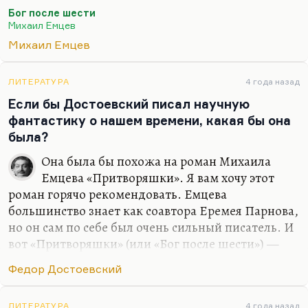
убеждённых в своей правоте. Секта — больная
Бог после шести
форма самоорганизации, но она свидетельствует
Михаил Емцев
о болезни общества, а не только сектантов, она
Михаил Емцев
свидетельствует о болезни церкви, но прежде
всего о болезни общества в целом. Конечно,
«Притворяшки» (так назывался «Бог после
ЛИТЕРАТУРА
4 года назад
шести», ещё у него есть второе название) — это не
Если бы Достоевский писал научную
совсем секта, это так называемая неформальная
фантастику о нашем времени, какая бы она
структура, потому что все формальные были
была?
скомпрометированы. Емцев — первый, кто
Она была бы похожа на роман Михаила
написал об…
Емцева «Притворяшки». Я вам хочу этот
роман горячо рекомендовать. Емцева
большинство знает как соавтора Еремея Парнова,
но он сам по себе был очень сильный писатель. И
вот «Притворяшки» (или «Бог после шести») —
повесть, которая на меня произвела очень
Федор Достоевский
серьёзное впечатление в своё время. Это повесть о
современной интеллигентской секте, о таком
ЛИТЕРАТУРА
4 года назад