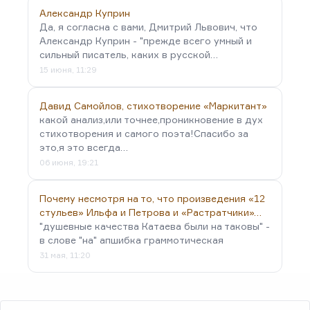
Александр Куприн
Да, я согласна с вами, Дмитрий Львович, что
Александр Куприн - "прежде всего умный и
сильный писатель, каких в русской…
15 июня, 11:29
Давид Самойлов, стихотворение «Маркитант»
какой анализ,или точнее,проникновение в дух
стихотворения и самого поэта!Спасибо за
это,я это всегда…
06 июня, 19:21
Почему несмотря на то, что произведения «12
стульев» Ильфа и Петрова и «Растратчики»…
"душевные качества Катаева были на таковы" -
в слове "на" апшибка граммотическая
31 мая, 11:20