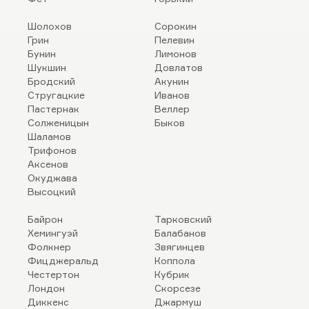
Шолохов
Сорокин
Грин
Пелевин
Бунин
Лимонов
Шукшин
Довлатов
Бродский
Акунин
Стругацкие
Иванов
Пастернак
Веллер
Солженицын
Быков
Шаламов
Трифонов
Аксенов
Окуджава
Высоцкий
Байрон
Тарковский
Хемингуэй
Балабанов
Фолкнер
Звягинцев
Фицджеральд
Коппола
Честертон
Кубрик
Лондон
Скорсезе
Диккенс
Джармуш