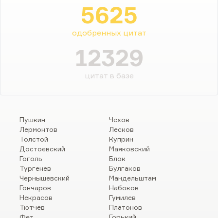
5625
одобренных цитат
12329
цитат в базе
Пушкин
Чехов
Лермонтов
Лесков
Толстой
Куприн
Достоевский
Маяковский
Гоголь
Блок
Тургенев
Булгаков
Чернышевский
Мандельштам
Гончаров
Набоков
Некрасов
Гумилев
Тютчев
Платонов
Фет
Горький