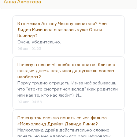
Анна Ахматова
сказать, всем рекомендую, там замечательная
мысль, там, когда ему героиня сообщает, что
беременна, он сидит в шоке. Она говорит:…
Кто мешал Антону Чехову жениться? Чем
Лидия Мизинова оказалась хуже Ольги
Книппер?
Очень убедительно.
06 авг., 01:23
Почему в песне БГ «небо становится ближе с
каждым днем», ведь иногда думаешь совсем
наоборот?
Порчу трудно отрицать. Из-за неё забываешь,
что "кто-то смотрит нам вслед" (как родители
или как те, кто нас любит). И…
03 авг., 04:58
Почему так сложно понять смысл фильма
«Малхолланд Драйв» Дэвида Линча?
Малхолланд драйв действительно сложно
понять, но мне удалось его расшифровать:…