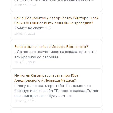
31 июля, 14:05
Как вы относитесь к творчеству Виктора Цоя?
Каким бы он мог быть, если бы не трагедия?
Точнее не скажешь :(
16 июля, 21:11
За что вы не любите Иосифа Бродского?
...Да просто целующиеся на эскалаторе - это
так красиво со стороны...
16 июля, 20:11
Не могли бы вы рассказать про Юза
Алешковского и Леонида Мациха?
Я могу рассказать про тебя. Ты только что
блркнул меня в своём ТГ, просто зассал. Ты мог
мне пригодиться в будущем, но…
12 июля, 15:25