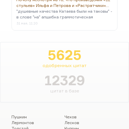
стульев» Ильфа и Петрова и «Растратчики»…
"душевные качества Катаева были на таковы" -
в слове "на" апшибка граммотическая
31 мая, 11:20
5625
одобренных цитат
12329
цитат в базе
Пушкин
Чехов
Лермонтов
Лесков
Толстой
Куприн