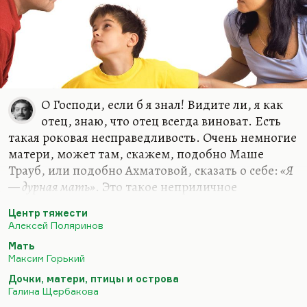
О Господи, если б я знал! Видите ли, я как
отец, знаю, что отец всегда виноват. Есть
такая роковая несправедливость. Очень немногие
матери, может там, скажем, подобно Маше
Трауб, или подобно Ахматовой, сказать о себе:
«Я
— дурная мать»
. Это такое неприличное
признание. Цветаева вот была поражена
Центр тяжести
ахматовским героизмом. Как это можно такое о
Алексей Поляринов
себе сказать? А я вот думаю, что отец — он по
Мать
определению плохой. Почему? Он мало времени
Максим Горький
всегда проводит с ребенком, он не знает, как
Дочки, матери, птицы и острова
воспитывать его. Вот в очень хорошем романе
Галина Щербакова
Поляринова «Центр тяжести», который я, кстати