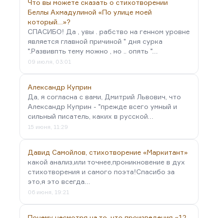
Что вы можете сказать о стихотворении
Беллы Ахмадулиной «По улице моей
который…»?
СПАСИБО! Да , увы . рабство на генном уровне
является главной причиной " дня сурка
".Развивпть тему можно , но .. опять "…
09 июля, 03:01
Александр Куприн
Да, я согласна с вами, Дмитрий Львович, что
Александр Куприн - "прежде всего умный и
сильный писатель, каких в русской…
15 июня, 11:29
Давид Самойлов, стихотворение «Маркитант»
какой анализ,или точнее,проникновение в дух
стихотворения и самого поэта!Спасибо за
это,я это всегда…
06 июня, 19:21
Почему несмотря на то, что произведения «12