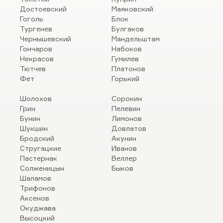
Достоевский
Маяковский
Гоголь
Блок
Тургенев
Булгаков
Чернышевский
Мандельштам
Гончаров
Набоков
Некрасов
Гумилев
Тютчев
Платонов
Фет
Горький
Шолохов
Сорокин
Грин
Пелевин
Бунин
Лимонов
Шукшин
Довлатов
Бродский
Акунин
Стругацкие
Иванов
Пастернак
Веллер
Солженицын
Быков
Шаламов
Трифонов
Аксенов
Окуджава
Высоцкий