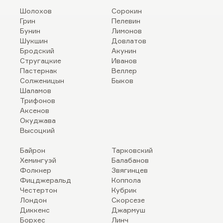
Шолохов
Сорокин
Грин
Пелевин
Бунин
Лимонов
Шукшин
Довлатов
Бродский
Акунин
Стругацкие
Иванов
Пастернак
Веллер
Солженицын
Быков
Шаламов
Трифонов
Аксенов
Окуджава
Высоцкий
Байрон
Тарковский
Хемингуэй
Балабанов
Фолкнер
Звягинцев
Фицджеральд
Коппола
Честертон
Кубрик
Лондон
Скорсезе
Диккенс
Джармуш
Борхес
Линч