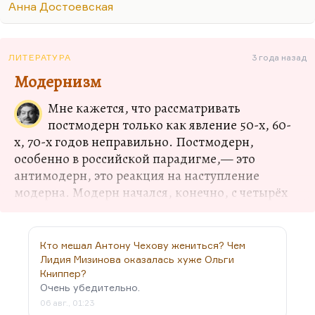
Анна Достоевская
гениальный публицист и памфлетист. Такие
люди у нас есть, их довольно много. Любопытно,
что эти люди — всегда враги Запада и прогресса.
ЛИТЕРАТУРА
3 года назад
Видимо, это как-то связано с тем, что
Модернизм
публицистика и памфлетизм предполагают
желчность, постоянное раздражение, а это
Мне кажется, что рассматривать
эмоции у нас наиболее присущие консерваторам
постмодерн только как явление 50-х, 60-
и антилибералам.
х, 70-х годов неправильно. Постмодерн,
особенно в российской парадигме,— это
антимодерн, это реакция на наступление
модерна. Модерн начался, конечно, с четырёх
великих революций в науке XIX столетия:
революции в науке экономической
(марксистской), в науке биологической
Кто мешал Антону Чехову жениться? Чем
(дарвинистской), в науке психологической
Лидия Мизинова оказалась хуже Ольги
(фрейдистской) и в философии (ницшеанской).
Книппер?
Очень убедительно.
Тут удивительное дело, что модерн, вообще
06 авг., 01:23
говоря,— это две мысли, два тезиса… ну три,