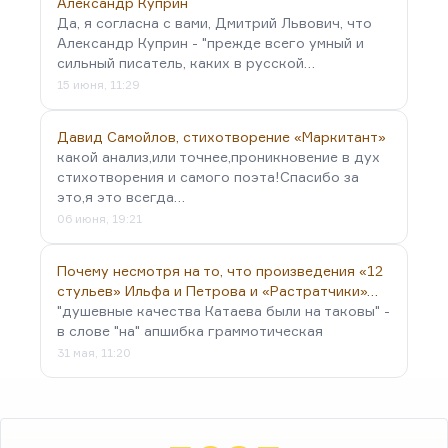
Александр Куприн
Да, я согласна с вами, Дмитрий Львович, что
Александр Куприн - "прежде всего умный и
сильный писатель, каких в русской…
15 июня, 11:29
Давид Самойлов, стихотворение «Маркитант»
какой анализ,или точнее,проникновение в дух
стихотворения и самого поэта!Спасибо за
это,я это всегда…
06 июня, 19:21
Почему несмотря на то, что произведения «12
стульев» Ильфа и Петрова и «Растратчики»…
"душевные качества Катаева были на таковы" -
в слове "на" апшибка граммотическая
31 мая, 11:20