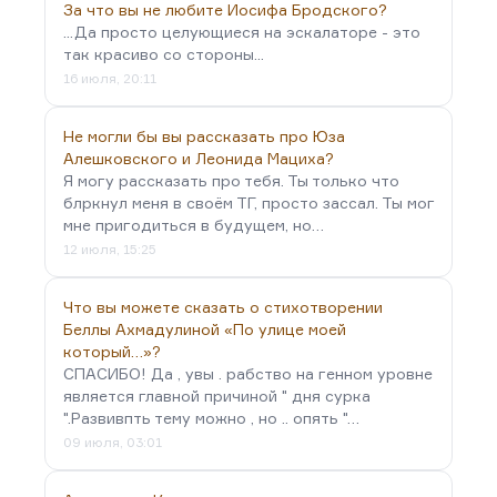
За что вы не любите Иосифа Бродского?
...Да просто целующиеся на эскалаторе - это
так красиво со стороны...
16 июля, 20:11
Не могли бы вы рассказать про Юза
Алешковского и Леонида Мациха?
Я могу рассказать про тебя. Ты только что
блркнул меня в своём ТГ, просто зассал. Ты мог
мне пригодиться в будущем, но…
12 июля, 15:25
Что вы можете сказать о стихотворении
Беллы Ахмадулиной «По улице моей
который…»?
СПАСИБО! Да , увы . рабство на генном уровне
является главной причиной " дня сурка
".Развивпть тему можно , но .. опять "…
09 июля, 03:01