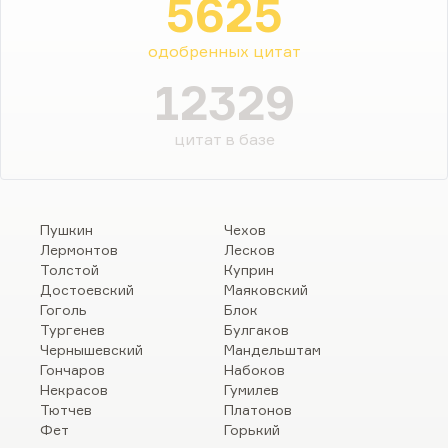
5625
одобренных цитат
12329
цитат в базе
Пушкин
Чехов
Лермонтов
Лесков
Толстой
Куприн
Достоевский
Маяковский
Гоголь
Блок
Тургенев
Булгаков
Чернышевский
Мандельштам
Гончаров
Набоков
Некрасов
Гумилев
Тютчев
Платонов
Фет
Горький