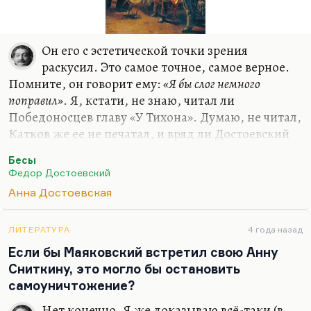
Он его с эстетической точки зрения
раскусил. Это самое точное, самое верное.
Помните, он говорит ему:
«Я бы слог немного
поправил»
. Я, кстати, не знаю, читал ли
Победоносцев главу «У Тихона». Думаю, не читал,
Катков же ее не печатал, и вряд ли Достоевский
ее ему посылал. Но одно для меня несомненно:
Бесы
здесь есть перспективная довольно рифма. Когда
Федор Достоевский
Победоносцев прочел присланную специально
Анна Достоевская
Достоевским главу с Великим инквизитором (он
прислал ему это на цензуру, но Победоносцев там
не мог себя не узнать, так мне кажется), тогда он
ЛИТЕРАТУРА
4 года назад
ему написал в ответ:
«Я бы слог немного поправил»
.
Если бы Маяковский встретил свою Анну
То есть
«у меня нет никаких возражений кроме по
Сниткину, это могло бы остановить
части слога»
. Если это не парафраз, то это очень…
самоуничтожение?
Нет конечно. Я же доказываю всё-таки (в