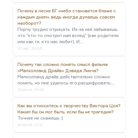
скажем так, которые очень трудно удерживать
Почему в песне БГ «небо становится ближе с
в голове.
каждым днем», ведь иногда думаешь совсем
Первая идея модерна — это идея
наоборот?
детерминизма. Человек детерминирован
Порчу трудно отрицать. Из-за неё забываешь,
что "кто-то смотрит нам вслед" (как родители
социально (по Марксу), биологически (по…
или как те, кто нас любит). И…
03 авг., 04:58
Почему так сложно понять смысл фильма
«Малхолланд Драйв» Дэвида Линча?
Малхолланд драйв действительно сложно
понять, но мне удалось его расшифровать:…
31 июля, 14:05
Как вы относитесь к творчеству Виктора Цоя?
Каким бы он мог быть, если бы не трагедия?
Точнее не скажешь :(
16 июля, 21:11