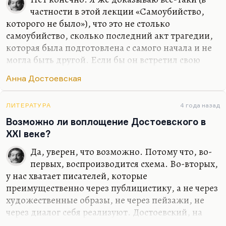
частности в этой лекции «Самоубийство,
которого не было»), что это не столько
самоубийство, сколько последний акт трагедии,
которая была подготовлена с самого начала и не
могла быть другой. Если бы он встретил свою
Анну Сниткину, он бы её вовлёк в самоубийство.
Анна Достоевская
Обратите внимание, сколь многие люди, в
контакте с Маяковским пребывавшие, потом
кончали с собой, а особенно женщины: взять
ЛИТЕРАТУРА
4 года назад
Гумилину, взять Марию Денисову, взять ту же
Возможно ли воплощение Достоевского в
саму Лилю Брик. Он не стал бы ни с кем
XXI веке?
спасаться. Он стал бы, наоборот, губить, потому
Да, уверен, что возможно. Потому что, во-
что он вовлекает в свою орбиту очень внятно. Это
первых, воспроизводится схема. Во-вторых,
не его недостаток. Господи, а мало ли мы знаем
у нас хватает писателей, которые
людей, которые своим самоубийством сподвигли
преимущественно через публицистику, а не через
очень многих…
художественные образы, не через пейзажи, не
через диалог себя реализуют. Достоевский, на
мой взгляд, в меньшей степени художник, чем