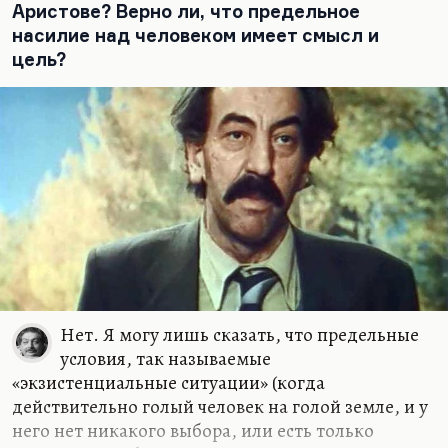
говорил, что музыка – дочь математики. При
Аристове? Верно ли, что предельное
попытке записать народные песни он столкнулся
насилие над человеком имеет смысл и
с нотами,…
цель?
Нет. Я могу лишь сказать, что предельные
условия, так называемые
«экзистенциальные ситуации» (когда
действительно голый человек на голой земле, и у
него нет никакого выбора, или есть только