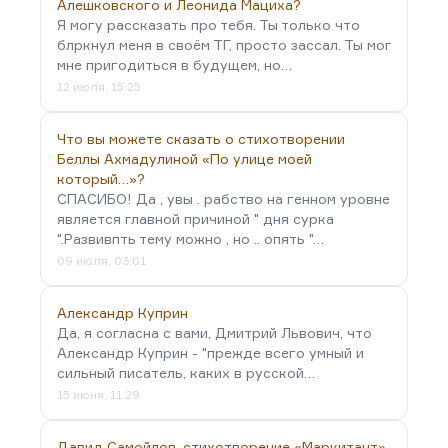
Алешковского и Леонида Мациха?
Я могу рассказать про тебя. Ты только что
блркнул меня в своём ТГ, просто зассал. Ты мог
мне пригодиться в будущем, но…
12 июля, 15:25
Что вы можете сказать о стихотворении
Беллы Ахмадулиной «По улице моей
который…»?
СПАСИБО! Да , увы . рабство на генном уровне
является главной причиной " дня сурка
".Развивпть тему можно , но .. опять "…
09 июля, 03:01
Александр Куприн
Да, я согласна с вами, Дмитрий Львович, что
Александр Куприн - "прежде всего умный и
сильный писатель, каких в русской…
15 июня, 11:29
Давид Самойлов, стихотворение «Маркитант»