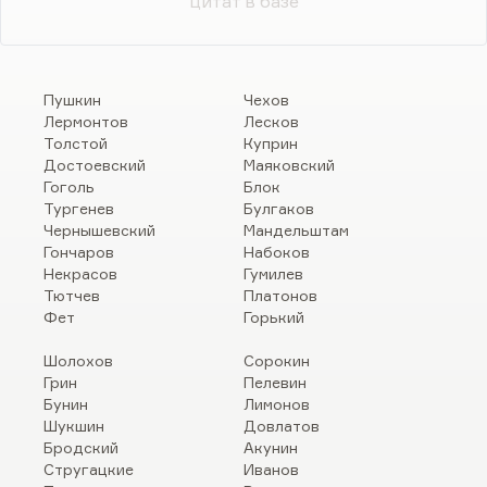
цитат в базе
Пушкин
Чехов
Лермонтов
Лесков
Толстой
Куприн
Достоевский
Маяковский
Гоголь
Блок
Тургенев
Булгаков
Чернышевский
Мандельштам
Гончаров
Набоков
Некрасов
Гумилев
Тютчев
Платонов
Фет
Горький
Шолохов
Сорокин
Грин
Пелевин
Бунин
Лимонов
Шукшин
Довлатов
Бродский
Акунин
Стругацкие
Иванов