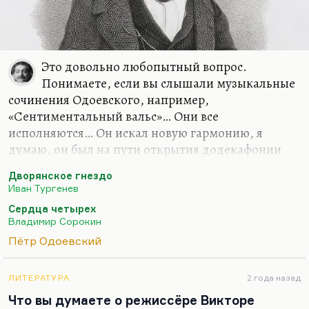
Это довольно любопытный вопрос.
Понимаете, если вы слышали музыкальные
сочинения Одоевского, например,
«Сентиментальный вальс»… Они все
исполняются… Он искал новую гармонию, я
думаю, он был на пути открытия додекафонии
или нового музыкального языка. Он был искатель
Дворянское гнездо
новых средств выразительности, он даже создал
Иван Тургенев
собственный рояль. Он называл его
Сердца четырех
энгармоническим клавесином, хотя это был не
Владимир Сорокин
клавесин, а это был обычный рояль, просто с
Пётр Одоевский
большим количеством тонов, с большим
количеством клавиш. Там и октава была больше,
что ли, не 12 звуков было, а 19. Я мало что
ЛИТЕРАТУРА
2 года назад
понимаю в этой системе. Но сам Одоевский
Что вы думаете о режиссёре Викторе