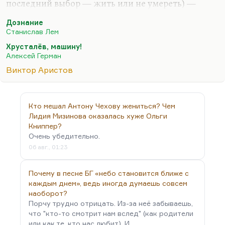
последний выбор — жить или не умереть) —
такие ситуации выковывают человека,
Дознание
безусловно. Я не могу никого призвать к
Станислав Лем
попаданию в такие ситуации, более того — к
Хрусталёв, машину!
созданию таких ситуаций для себя и ближних.
Алексей Герман
Я не думаю как раз, что тема Аристова — вот это.
Виктор Аристов
Аристов был очень хороший режиссёр. Мне очень
нравится его картина «Дожди в океане», которую
пришлось за него заканчивать другому. Конечно,
Кто мешал Антону Чехову жениться? Чем
«Порох» — замечательное кино абсолютно. Очень
Лидия Мизинова оказалась хуже Ольги
интересной была картина… кажется, «Потоп» она
Книппер?
Очень убедительно.
называлась — про то, как…
06 авг., 01:23
Почему в песне БГ «небо становится ближе с
каждым днем», ведь иногда думаешь совсем
наоборот?
Порчу трудно отрицать. Из-за неё забываешь,
что "кто-то смотрит нам вслед" (как родители
или как те, кто нас любит). И…