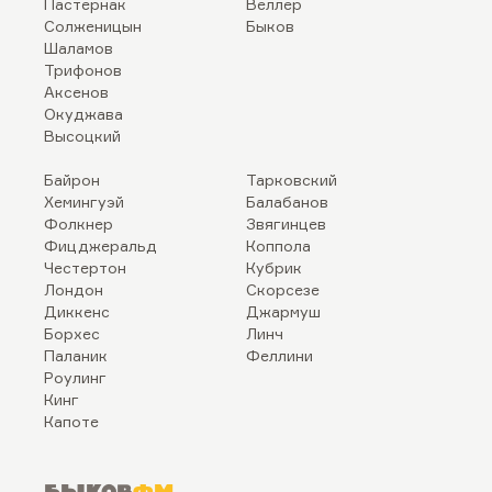
Пастернак
Веллер
Солженицын
Быков
Шаламов
Трифонов
Аксенов
Окуджава
Высоцкий
Байрон
Тарковский
Хемингуэй
Балабанов
Фолкнер
Звягинцев
Фицджеральд
Коппола
Честертон
Кубрик
Лондон
Скорсезе
Диккенс
Джармуш
Борхес
Линч
Паланик
Феллини
Роулинг
Кинг
Капоте