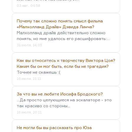
03 авг., 04:58
Почему так сложно понять смысл фильма
«Малхолланд Драйв» Дэвида Линча?
Малхолланд драйв действительно сложно
понять, но мне удалось его расшифровать:…
31 июля, 14:05
Как вы относитесь к творчеству Виктора Цоя?
Каким бы он мог быть, если бы не трагедия?
Точнее не скажешь :(
16 июля, 21:11
За что вы не любите Иосифа Бродского?
...Да просто целующиеся на эскалаторе - это
так красиво со стороны...
16 июля, 20:11
Не могли бы вы рассказать про Юза