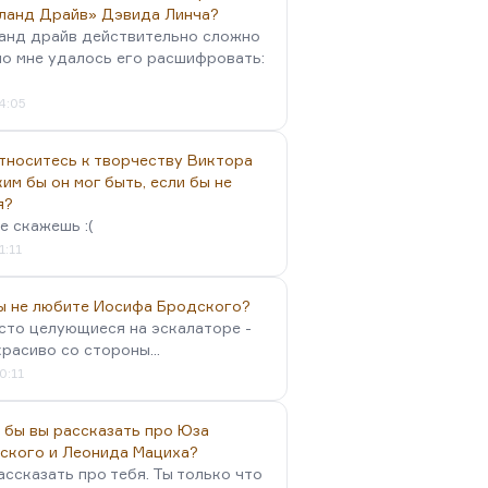
ланд Драйв» Дэвида Линча?
анд драйв действительно сложно
но мне удалось его расшифровать:
4:05
тноситесь к творчеству Виктора
им бы он мог быть, если бы не
я?
е скажешь :(
1:11
вы не любите Иосифа Бродского?
осто целующиеся на эскалаторе -
красиво со стороны...
0:11
 бы вы рассказать про Юза
ского и Леонида Мациха?
ассказать про тебя. Ты только что