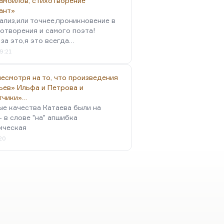
амойлов, стихотворение
ант»
ализ,или точнее,проникновение в
отворения и самого поэта!
за это,я это всегда…
9:21
есмотря на то, что произведения
ьев» Ильфа и Петрова и
тчики»…
ые качества Катаева были на
- в слове "на" апшибка
ическая
:20