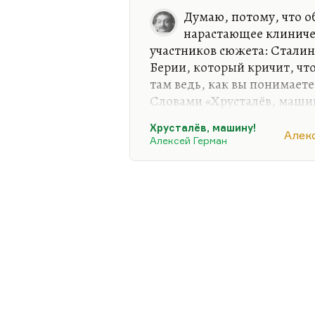
Думаю, потому, что 
нарастающее клиниче
участников сюжета: Сталин
Берии, который кричит, что
там ведь, как вы понимаете
Словами «Хрусталёв, машин
Сталина. А по-настоящему 
Хрусталёв, машину!
из представителей этой че
Алек
Алексей Герман
одержим тем же безумием. 
лежит у себя на даче, никт
только вот этот осуждённы
Германом) срочно добываетс
уже отправили, и направля