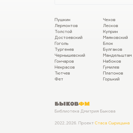
Пушкин
Чехов
Лермонтов
Лесков
Толстой
Куприн
Достоевский
Маяковский
Гоголь
Блок
Тургенев
Булгаков
Чернышевский
Мандельштам
Гончаров
Набоков
Некрасов
Гумилев
Тютчев
Платонов
Фет
Горький
Быков
ФМ
Библиотека Дмитрия Быкова
2022..2026. Проект
Стаса Сырицына