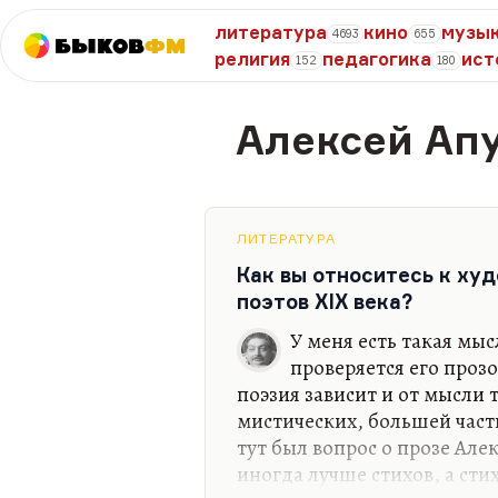
литература
кино
музы
4693
655
Быков
ФМ
религия
педагогика
ист
152
180
Алексей Ап
ЛИТЕРАТУРА
Как вы относитесь к ху
поэтов XIX века?
У меня есть такая мыс
проверяется его прозо
поэзия зависит и от мысли т
мистических, большей час
тут был вопрос о прозе Алек
иногда лучше стихов, а сти