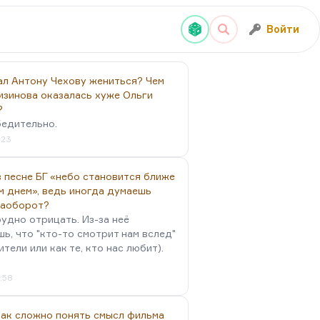
Войти
ал Антону Чехову жениться? Чем
изинова оказалась хуже Ольги
?
бедительно.
:23
 песне БГ «небо становится ближе
м днем», ведь иногда думаешь
наоборот?
удно отрицать. Из-за неё
ь, что "кто-то смотрит нам вслед"
ители или как те, кто нас любит).
4:58
так сложно понять смысл фильма