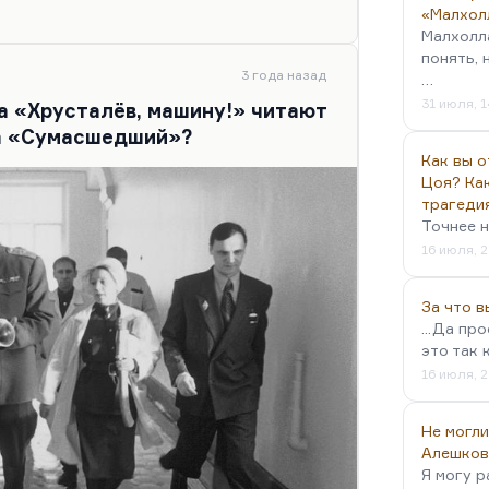
тчик, балладник. Великолепный,
«Малхол
 ценю, невзирая на набоковскую
Малхолл
ротнички поэта Апухтина», имея в
понять, 
ающийся автор, и проза его очень
3 года назад
…
аже думаю, что проза Марины
31 июля, 1
а «Хрусталёв, машину!» читают
ее стихов. Во всяком случае,
а «Сумасшедший»?
такие, как…
Как вы о
Цоя? Как
трагеди
Точнее н
16 июля, 2
За что 
...Да пр
это так 
16 июля, 2
Не могли
Алешков
Я могу р