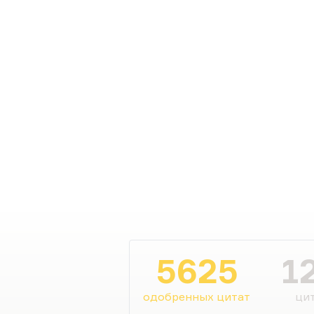
5625
1
одобренных цитат
цит