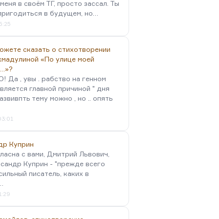
меня в своём ТГ, просто зассал. Ты
пригодиться в будущем, но…
5:25
можете сказать о стихотворении
хмадулиной «По улице моей
…»?
 Да , увы . рабство на генном
вляется главной причиной " дня
Развивпть тему можно , но .. опять
03:01
др Куприн
гласна с вами, Дмитрий Львович,
сандр Куприн - "прежде всего
сильный писатель, каких в
…
1:29