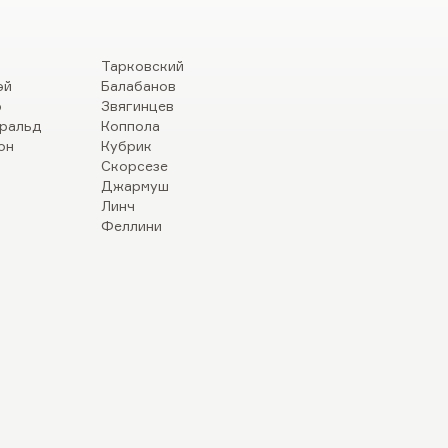
Тарковский
эй
Балабанов
р
Звягинцев
ральд
Коппола
он
Кубрик
Скорсезе
Джармуш
Линч
Феллини