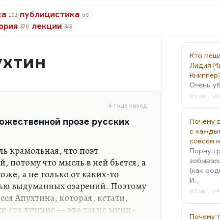
ка
публицистика
103
50
ория
лекции
370
349
ухтин
Кто меш
Лидия М
Книппер
Очень у
06 авг., 01
4 года назад
дожественной прозе русских
Почему в
с кажды
совсем 
ль крамольная, что поэт
Порчу тр
й, потому что мысль в ней бьется, а
забываеш
(как род
оже, а не только от каких-то
И…
тью выдуманных озарений. Поэтому
03 авг., 0
сея Апухтина, которая, кстати,
хи его лучшие — это такие мини-
Почему 