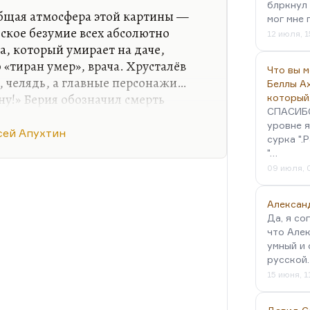
блркнул 
общая атмосфера этой картины —
мог мне 
ское безумие всех абсолютно
12 июля, 1
а, который умирает на даче,
 «тиран умер», врача. Хрусталёв
Что вы 
, челядь, а главные персонажи…
Беллы А
у!» Берия обозначил смерть
который
СПАСИБО!
сам Хрусталёв, который тоже один
уровне я
ляди, сталинский шофёр, он тоже
сей Апухтин
сурка ".
Потому что пока Сталин, умирая,
"…
о не решается войти к нему. И
09 июля, 
й врач (выдуманный, конечно,
я из мест заключения, куда его
Алексан
ется лечить…
Да, я со
что Алек
умный и 
русской
15 июня, 1