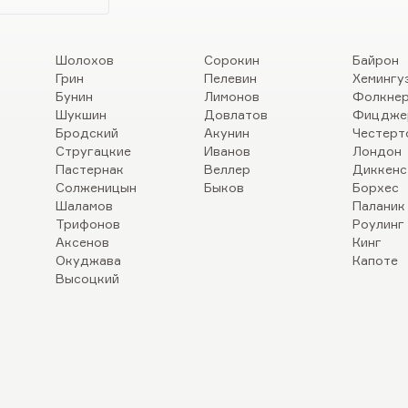
Шолохов
Сорокин
Байрон
Грин
Пелевин
Хемингу
Бунин
Лимонов
Фолкне
Шукшин
Довлатов
Фицдже
Бродский
Акунин
Честерт
Стругацкие
Иванов
Лондон
Пастернак
Веллер
Диккенс
Солженицын
Быков
Борхес
Шаламов
Паланик
Трифонов
Роулинг
Аксенов
Кинг
Окуджава
Капоте
Высоцкий