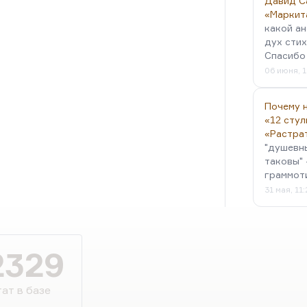
Давид С
«Маркит
какой ан
дух стих
Спасибо 
06 июня, 1
Почему н
«12 стул
«Растра
"душевн
таковы" 
граммот
31 мая, 11
2329
ат в базе