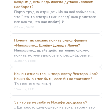
каждым днем», ведь иногда думаешь совсем
наоборот?
Порчу трудно отрицать. Из-за неё забываешь,
что "кто-то смотрит нам вслед" (как родители
или как те, кто нас любит). И…
03 авг., 04:58
Почему так сложно понять смысл фильма
«Малхолланд Драйв» Дэвида Линча?
Малхолланд драйв действительно сложно
понять, но мне удалось его расшифровать:…
31 июля, 14:05
Как вы относитесь к творчеству Виктора Цоя?
Каким бы он мог быть, если бы не трагедия?
Точнее не скажешь :(
16 июля, 21:11
За что вы не любите Иосифа Бродского?
...Да просто целующиеся на эскалаторе - это