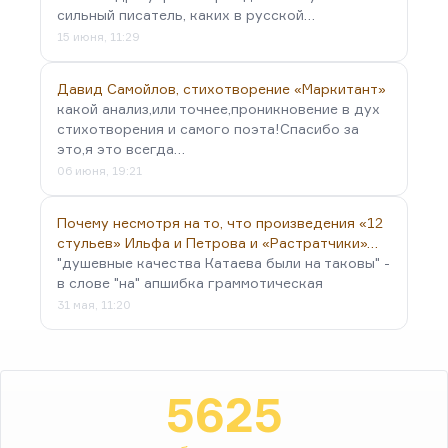
сильный писатель, каких в русской…
15 июня, 11:29
Давид Самойлов, стихотворение «Маркитант»
какой анализ,или точнее,проникновение в дух
стихотворения и самого поэта!Спасибо за
это,я это всегда…
06 июня, 19:21
Почему несмотря на то, что произведения «12
стульев» Ильфа и Петрова и «Растратчики»…
"душевные качества Катаева были на таковы" -
в слове "на" апшибка граммотическая
31 мая, 11:20
5625