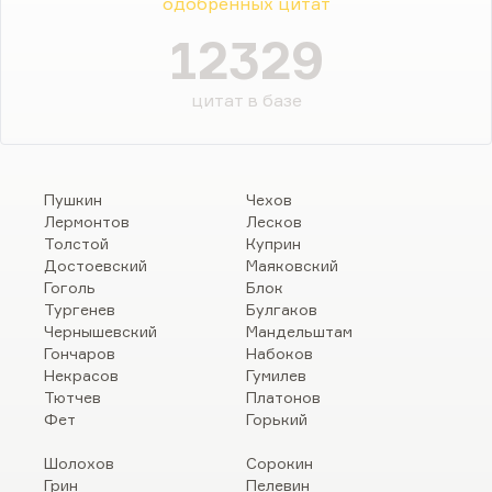
одобренных цитат
12329
цитат в базе
Пушкин
Чехов
Лермонтов
Лесков
Толстой
Куприн
Достоевский
Маяковский
Гоголь
Блок
Тургенев
Булгаков
Чернышевский
Мандельштам
Гончаров
Набоков
Некрасов
Гумилев
Тютчев
Платонов
Фет
Горький
Шолохов
Сорокин
Грин
Пелевин