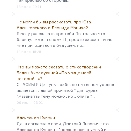
так красиво со стороны...
16 июля, 20:11
Не могли бы вы рассказать про Юза
Алешковского и Леонида Мациха?
Я могу рассказать про тебя. Ты только что
блркнул меня в своём ТГ, просто зассал. Ты мог
мне пригодиться в будущем, но…
12 июля, 15:25
Что вы можете сказать о стихотворении
Беллы Ахмадулиной «По улице моей
который…»?
СПАСИБО! Да , увы . рабство на генном уровне
является главной причиной " дня сурка
".Развивпть тему можно , но .. опять "…
09 июля, 03:01
Александр Куприн
Да, я согласна с вами, Дмитрий Львович, что
Александр Куприн - "прежде всего умный и