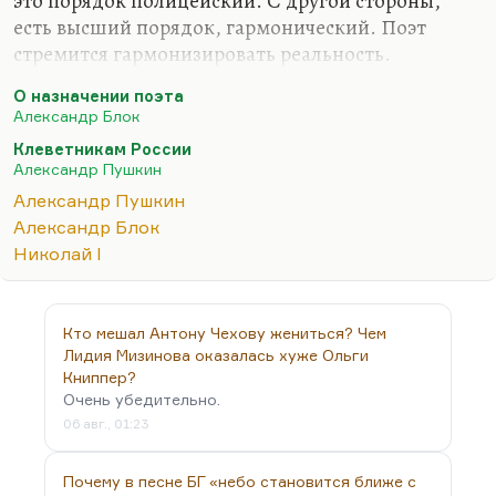
это порядок полицейский. С другой стороны,
есть высший порядок, гармонический. Поэт
стремится гармонизировать реальность.
Понимаете, мы же очень мало знаем Пушкина-
О назначении поэта
политика: у нас есть только «Записка «О
Александр Блок
народном воспитании»», несколько писем
Клеветникам России
Вяземскому, Нащекину, где он проговаривается,
Александр Пушкин
и то, конечно, это собеседники не его уровня.
Александр Пушкин
Пушкин пытается гармонизировать мир, в этом
Александр Блок
смысле его патриотизм отличается от казенного.
Николай I
А пытается ли Николай гармонизировать мир?
Нет, он пытается его заморозить, а это совсем
другое дело, потому что в результате его
Кто мешал Антону Чехову жениться? Чем
размораживания сносит…
Лидия Мизинова оказалась хуже Ольги
Книппер?
Очень убедительно.
06 авг., 01:23
Почему в песне БГ «небо становится ближе с