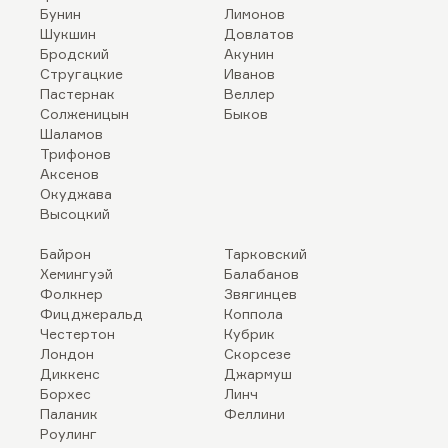
Бунин
Лимонов
Шукшин
Довлатов
Бродский
Акунин
Стругацкие
Иванов
Пастернак
Веллер
Солженицын
Быков
Шаламов
Трифонов
Аксенов
Окуджава
Высоцкий
Байрон
Тарковский
Хемингуэй
Балабанов
Фолкнер
Звягинцев
Фицджеральд
Коппола
Честертон
Кубрик
Лондон
Скорсезе
Диккенс
Джармуш
Борхес
Линч
Паланик
Феллини
Роулинг