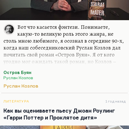
Вот что касается фэнтези. Понимаете,
какую-то великую роль этого жанра, не
столь мною любимого, я осознал в середине 90-х,
когда наш собеседниковский Руслан Козлов дал
почитать свой роман «Остров Буян». Я от кого
угодно мог ожидать такой роман, но Козлов –
известный политический журналист, он
Остров Буян
редактировал «Смену» ленинградскую, он автор
Руслан Козлов
первой публикации о «Митьках», он и открыл их
Руслан Козлов
как течение. Он был автором первого ответа
Нине Андреевой на «Не могу поступиться
принципами». Когда все замерли, думая, что это
ЛИТЕРАТУРА
1 год назад
произошел поворот в правительстве, а вот Козлов
Как вы оцениваете пьесу Джоан Роулинг
взял и написал очень резкую и язвительную
«Гарри Поттер и Проклятое дитя»
статью «Не могу молчать».