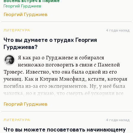
Восемь встреч в Париже
Это не означает, что Гурджиев был бездарен. Он
Георгий Гурджиев
был феерически одарённый человек, страшно
Георгий Гурджиев
обаятельная личность.
Я просто не могу согласиться с Пятигорским…
ЛИТЕРАТУРА
4 года назад
Конечно, вы скажете: «Кто вы такой, чтобы не
Что вы думаете о трудах Георгия
соглашаться с Пятигорским?» — но: «Зачем же
Гурджиева?
мнения чужие только святы?» Я считаю, что
Пятигорский был тоже очаровательный человек,
Я как раз о Гурджиеве и собирался
прекрасный писатель («Философия одного
немножко поговорить в связи с Памелой
переулка» —…
Трэверс. Известно, что она была одной из его
учениц. Как и Кэтрин Мэнсфилд, кстати, которая
погибла из-за его экспериментов. Ну, у неё была
чахотка, но я думаю, что смерть её ускорили все
эти ночёвки на открытом воздухе или в хлеву.
Георгий Гурджиев
Что касается Гурджиева. Я не думаю вслед за
Коткиным, что он был знаком со Сталиным и
ЛИТЕРАТУРА
4 года назад
оказывал на него какие-то влияния — им негде
Что вы можете посоветовать начинающему
было пересекаться. Но Гурджиев из всех