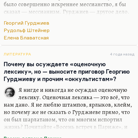
было совершенно искреннее мессианство, я бы
сказал — мессианизм. Гурджиев — другое дело.
Гурджиев сам не писал ничего, за Гурджиевым
Георгий Гурджиев
записывали. «Диалоги Вельзевула с внуком» —
Рудольф Штейнер
это результат его бесед с разными людьми. И
Елена Блаватская
записи, воспоминания о встречах с разными
людьми — это тоже его беседы. Блаватская? Не
знаю, в какой степени она писала сама.
ЛИТЕРАТУРА
4 года назад
Возможно, она тоже искренне верила в
Почему вы осуждаете «оценочную
собственное учение. Но «учение это — фуфайка»,
лексику», но — выносите приговор Георгию
как говорил Мандельштам.
Гурджиеву и прочим «оккультистам»?
Я нигде и никогда не осуждал оценочную
лексику. Оценочная лексика — это всё, что
нам дано. Я не люблю штампов, ярлыков, клейм,
но почему же не сказать о Гурджиеве прямо, что
он был шарлатаном, что он многим испортил
жизнь? Почитайте «Восемь встреч в Париже», и
вам вся его психотехника станет абсолютно ясна.