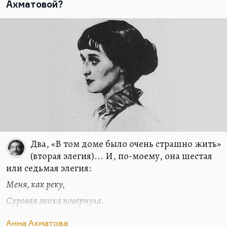
зря был влюблен в роковую женщину
Ахматовой?
Серебряного века,…
Два, «В том доме было очень страшно жить»
(вторая элегия)... И, по-моему, она шестая
или седьмая элегия:
Меня, как реку,
Суровая эпоха повернула.
Мне подменили жизнь. В другое русло,
Анна Ахматова