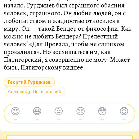
начало. Гурджиев был страшного обаяния
человек, страшного. Он любил людей, он с
любопытством и жадностью относился к
миру. Он — такой Бендер от философии. Как
можно не любить Бендера? Прелестный
человек! «Для Провала, чтобы не слишком
провалился». Но восхищаться им, как
Пятигорский, я совершенно не могу. Может
быть, Пятигорскому виднее.
Георгий Гурджиев
Александр Пятигорский
😍
😆
🤨
😢
😳
😡
—
—
—
—
—
—