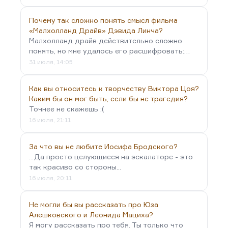
Почему так сложно понять смысл фильма
«Малхолланд Драйв» Дэвида Линча?
Малхолланд драйв действительно сложно
понять, но мне удалось его расшифровать:…
31 июля, 14:05
Как вы относитесь к творчеству Виктора Цоя?
Каким бы он мог быть, если бы не трагедия?
Точнее не скажешь :(
16 июля, 21:11
За что вы не любите Иосифа Бродского?
...Да просто целующиеся на эскалаторе - это
так красиво со стороны...
16 июля, 20:11
Не могли бы вы рассказать про Юза
Алешковского и Леонида Мациха?
Я могу рассказать про тебя. Ты только что