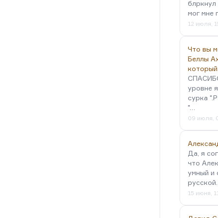
блркнул 
Потом, понимаете, тоже
мог мне 
коридор, это,…
12 июля, 1
Что вы 
Беллы А
который
СПАСИБО!
уровне я
сурка ".
"…
09 июля, 
Алексан
Да, я со
что Алек
умный и 
русской
15 июня, 1