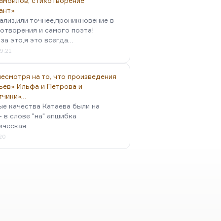
амойлов, стихотворение
ант»
ализ,или точнее,проникновение в
отворения и самого поэта!
за это,я это всегда…
9:21
есмотря на то, что произведения
ьев» Ильфа и Петрова и
тчики»…
ые качества Катаева были на
- в слове "на" апшибка
ическая
:20