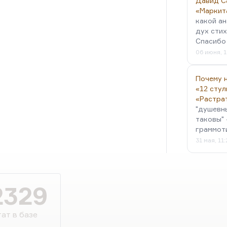
Давид С
«Маркит
какой ан
дух стих
Спасибо 
06 июня, 1
Почему н
«12 стул
«Растра
"душевн
таковы" 
граммот
31 мая, 11
2329
ат в базе