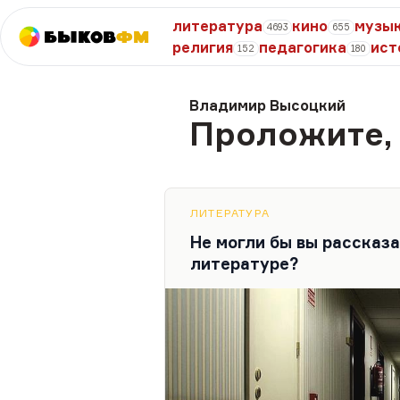
литература
кино
музы
4693
655
Быков
ФМ
религия
педагогика
ист
152
180
Владимир Высоцкий
Проложите,
ЛИТЕРАТУРА
Не могли бы вы рассказа
литературе?