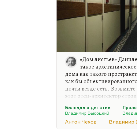
«Дом листьев» Даниле
такое архетипическое
дома как такого пространст
как бы объективированног
почти везде есть. Возьмите 
этот отец-архитектор стро
от печки их лепит до гости
Баллада о детстве
Проло
большой клаустрофоб в рус
Владимир Высоцкий
Влади
Чехов, потому что у него т
Антон Чехов
Владимир 
ненавистна, он видит в не
всегда воняет. Вот в России