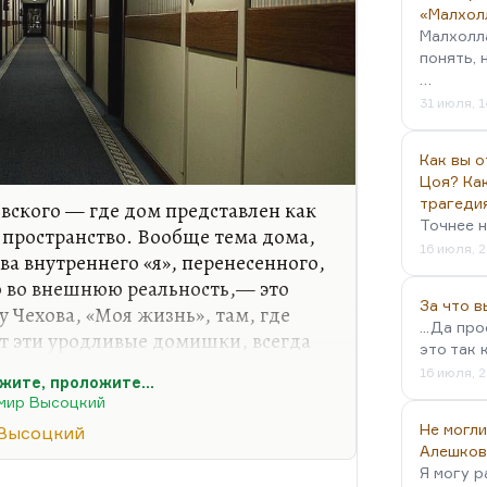
«Малхол
Малхолл
понять, 
…
31 июля, 1
Как вы о
Цоя? Как
трагеди
вского — где дом представлен как
Точнее н
 пространство. Вообще тема дома,
16 июля, 2
ва внутреннего «я», перенесенного,
о во внешнюю реальность,— это
За что 
у Чехова, «Моя жизнь», там, где
...Да пр
ит эти уродливые домишки, всегда
это так 
ной, да много таких тем. Самый
16 июля, 2
жите, проложите…
ской литературе — это, конечно,
мир Высоцкий
емы дома нет вообще, она ему
Не могли
Высоцкий
м замкнутое помещение, и там
Алешков
 такая же история.
Я могу р