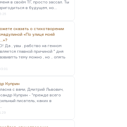
меня в своём ТГ, просто зассал. Ты
пригодиться в будущем, но…
5:25
можете сказать о стихотворении
хмадулиной «По улице моей
…»?
 Да , увы . рабство на генном
вляется главной причиной " дня
Развивпть тему можно , но .. опять
03:01
др Куприн
гласна с вами, Дмитрий Львович,
сандр Куприн - "прежде всего
сильный писатель, каких в
…
1:29