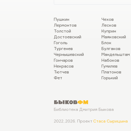
Пушкин
Чехов
Лермонтов
Лесков
Толстой
Куприн
Достоевский
Маяковский
Гоголь
Блок
Тургенев
Булгаков
Чернышевский
Мандельштам
Гончаров
Набоков
Некрасов
Гумилев
Тютчев
Платонов
Фет
Горький
Быков
ФМ
Библиотека Дмитрия Быкова
2022..2026. Проект
Стаса Сырицына