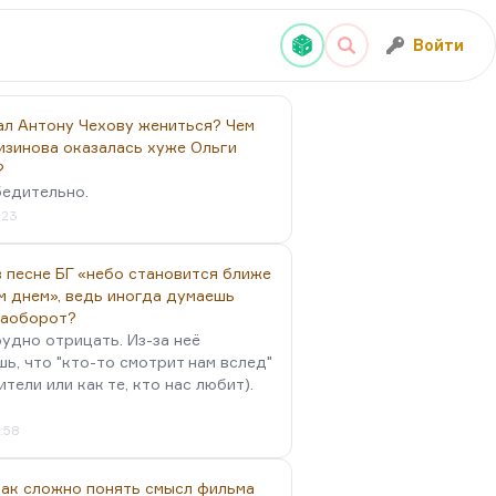
Войти
ал Антону Чехову жениться? Чем
изинова оказалась хуже Ольги
?
бедительно.
:23
 песне БГ «небо становится ближе
м днем», ведь иногда думаешь
наоборот?
удно отрицать. Из-за неё
ь, что "кто-то смотрит нам вслед"
ители или как те, кто нас любит).
4:58
так сложно понять смысл фильма