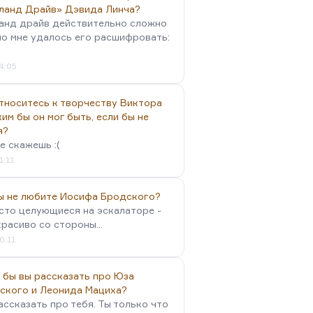
ланд Драйв» Дэвида Линча?
анд драйв действительно сложно
но мне удалось его расшифровать:
4:05
тноситесь к творчеству Виктора
им бы он мог быть, если бы не
я?
е скажешь :(
1:11
вы не любите Иосифа Бродского?
осто целующиеся на эскалаторе -
красиво со стороны...
0:11
 бы вы рассказать про Юза
ского и Леонида Мациха?
ассказать про тебя. Ты только что