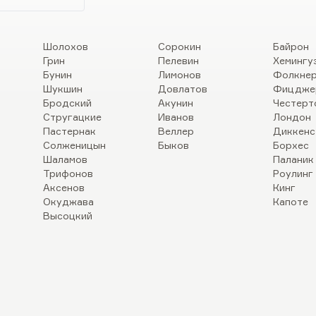
Шолохов
Сорокин
Байрон
Грин
Пелевин
Хемингу
Бунин
Лимонов
Фолкне
Шукшин
Довлатов
Фицдже
Бродский
Акунин
Честерт
Стругацкие
Иванов
Лондон
Пастернак
Веллер
Диккенс
Солженицын
Быков
Борхес
Шаламов
Паланик
Трифонов
Роулинг
Аксенов
Кинг
Окуджава
Капоте
Высоцкий