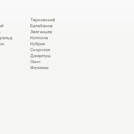
Тарковский
эй
Балабанов
р
Звягинцев
ральд
Коппола
он
Кубрик
Скорсезе
Джармуш
Линч
Феллини