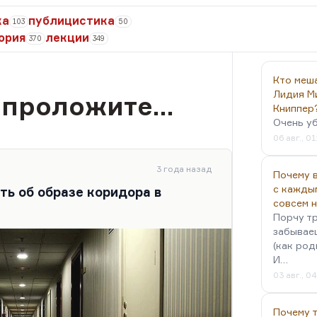
ка
публицистика
103
50
ория
лекции
370
349
Кто меш
Лидия М
 проложите…
Книппер
Очень у
06 авг., 01
3 года назад
Почему в
с кажды
ть об образе коридора в
совсем 
Порчу тр
забываеш
(как род
И…
03 авг., 0
Почему 