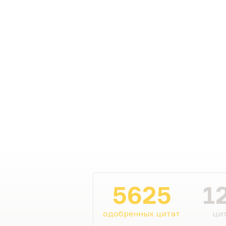
5625
1
одобренных цитат
цит