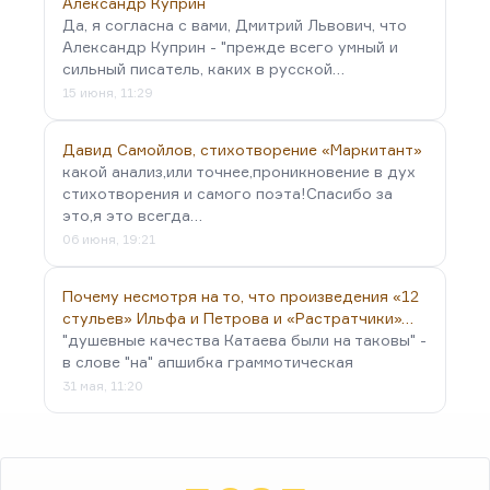
Александр Куприн
Да, я согласна с вами, Дмитрий Львович, что
Александр Куприн - "прежде всего умный и
сильный писатель, каких в русской…
15 июня, 11:29
Давид Самойлов, стихотворение «Маркитант»
какой анализ,или точнее,проникновение в дух
стихотворения и самого поэта!Спасибо за
это,я это всегда…
06 июня, 19:21
Почему несмотря на то, что произведения «12
стульев» Ильфа и Петрова и «Растратчики»…
"душевные качества Катаева были на таковы" -
в слове "на" апшибка граммотическая
31 мая, 11:20