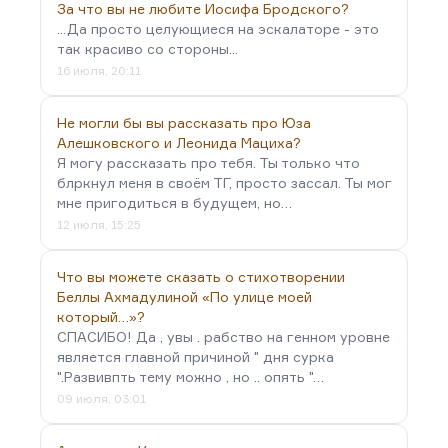
За что вы не любите Иосифа Бродского?
...Да просто целующиеся на эскалаторе - это
так красиво со стороны...
16 июля, 20:11
Не могли бы вы рассказать про Юза
Алешковского и Леонида Мациха?
Я могу рассказать про тебя. Ты только что
блркнул меня в своём ТГ, просто зассал. Ты мог
мне пригодиться в будущем, но…
12 июля, 15:25
Что вы можете сказать о стихотворении
Беллы Ахмадулиной «По улице моей
который…»?
СПАСИБО! Да , увы . рабство на генном уровне
является главной причиной " дня сурка
".Развивпть тему можно , но .. опять "…
09 июля, 03:01