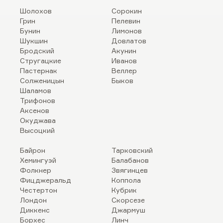
Шолохов
Сорокин
Грин
Пелевин
Бунин
Лимонов
Шукшин
Довлатов
Бродский
Акунин
Стругацкие
Иванов
Пастернак
Веллер
Солженицын
Быков
Шаламов
Трифонов
Аксенов
Окуджава
Высоцкий
Байрон
Тарковский
Хемингуэй
Балабанов
Фолкнер
Звягинцев
Фицджеральд
Коппола
Честертон
Кубрик
Лондон
Скорсезе
Диккенс
Джармуш
Борхес
Линч