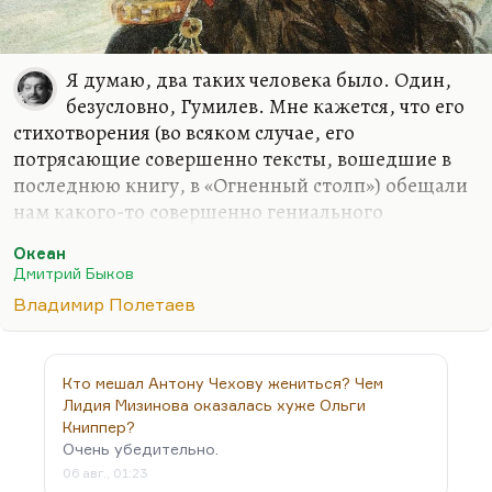
Я думаю, два таких человека было. Один,
безусловно, Гумилев. Мне кажется, что его
стихотворения (во всяком случае, его
потрясающие совершенно тексты, вошедшие в
последнюю книгу, в «Огненный столп») обещали
нам какого-то совершенно гениального
духовидца. И неслучайно Ахматова называла его
Океан
поэтом прежде всего духовного, блейковского
Дмитрий Быков
плана. Мне кажется, что это действительно
Владимир Полетаев
великий в потенции поэт. Да и хватает великого в
его опубликованных текстах.
Второй — это проживший всего двадцать лет
Кто мешал Антону Чехову жениться? Чем
(или даже девятнадцать) Владимир Полетаев.
Лидия Мизинова оказалась хуже Ольги
Абсолютно гениальный молодой поэт, у которого
Книппер?
Очень убедительно.
уже, по-моему, по первым стихам (13-, 14-летнего
06 авг., 01:23
подростка) было понятно, что он мог бы убрать,