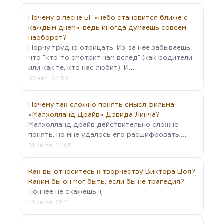
вообще…
Почему в песне БГ «небо становится ближе с
каждым днем», ведь иногда думаешь совсем
наоборот?
Порчу трудно отрицать. Из-за неё забываешь,
что "кто-то смотрит нам вслед" (как родители
или как те, кто нас любит). И…
03 авг., 04:58
Почему так сложно понять смысл фильма
«Малхолланд Драйв» Дэвида Линча?
Малхолланд драйв действительно сложно
понять, но мне удалось его расшифровать:…
31 июля, 14:05
Как вы относитесь к творчеству Виктора Цоя?
Каким бы он мог быть, если бы не трагедия?
Точнее не скажешь :(
16 июля, 21:11