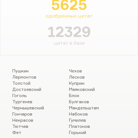
5625
одобренных цитат
12329
цитат в базе
Пушкин
Чехов
Лермонтов
Лесков
Толстой
Куприн
Достоевский
Маяковский
Гоголь
Блок
Тургенев
Булгаков
Чернышевский
Мандельштам
Гончаров
Набоков
Некрасов
Гумилев
Тютчев
Платонов
Фет
Горький