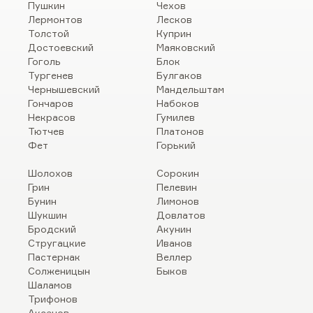
Пушкин
Чехов
Лермонтов
Лесков
Толстой
Куприн
Достоевский
Маяковский
Гоголь
Блок
Тургенев
Булгаков
Чернышевский
Мандельштам
Гончаров
Набоков
Некрасов
Гумилев
Тютчев
Платонов
Фет
Горький
Шолохов
Сорокин
Грин
Пелевин
Бунин
Лимонов
Шукшин
Довлатов
Бродский
Акунин
Стругацкие
Иванов
Пастернак
Веллер
Солженицын
Быков
Шаламов
Трифонов
Аксенов