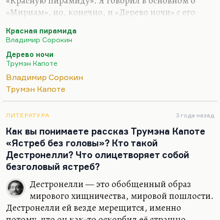
«Красную пирамиду». Я говорил в основном о
«Мириам», но, конечно, и «Дерево ночи» с его
иррациональным ужасом совпадет с «Красной
Красная пирамида
пирамидой». Я считаю «Красную пирамиду»
Владимир Сорокин
одним из самых сильных и самых удачных
Дерево ночи
рассказов Сорокина прежде всего потому, что в
Трумэн Капоте
нем помимо приемов, помимо традиционной
Владимир Сорокин
работы с советскими штампами, гениально
Трумэн Капоте
раскрыто ощущение иррационального
подспудного ужаса, который царит в советской
реальности.
ЛИТЕРАТУРА
3 года назад
Как вы понимаете рассказ Трумэна Капоте
Да и в любой реальности, собственно говоря. Вот
«Ястреб без головы»? Кто такой
этот страшный человек без выражения, как бы
Дестронелли? Что олицетворяет собой
знающий…
безголовый ястреб?
Дестронелли — это обобщенный образ
мирового хищничества, мировой пошлости.
Дестронелли ей везде мерещится, именно
потому, что он как-то оскорбил её страшно,