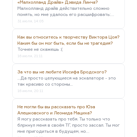
«Малхолланд Драйв» Дэвида Линча?
Малхолланд драйв действительно сложно
понять, но мне удалось его расшифровать:…
31 июля, 14:05
Как вы относитесь к творчеству Виктора Цоя?
Каким бы он мог быть, если бы не трагедия?
Точнее не скажешь :(
16 июля, 21:11
За что вы не любите Иосифа Бродского?
...Да просто целующиеся на эскалаторе - это
так красиво со стороны...
16 июля, 20:11
Не могли бы вы рассказать про Юза
Алешковского и Леонида Мациха?
Я могу рассказать про тебя. Ты только что
блркнул меня в своём ТГ, просто зассал. Ты мог
мне пригодиться в будущем, но…