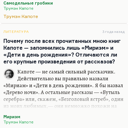
Просто я это всё к тому, что главная ценность
Самодельные гробики
Капоте — это стиль. И главное достоинство
Трумэн Капоте
«Хладнокровного убийства» — это тоже
Трумэн Капоте
поразительно ёмкая, мощная фраза, в которой
страшное количество информации впрессовано.
ЛИТЕРАТУРА
3 года назад
Он опросил тысячи человек, чтобы написать эти
Почему после всех прочитанных мною книг
300 страниц, и плотность там невероятная. И это
Капоте — запомнились лишь «Мириэм» и
создаёт тот художественный эффект, который
«Дети в день рождения»? Отличаются ли
ему и нужен:…
его крупные произведения от рассказов?
Капоте — не самый сильный рассказчик.
Действительно вы правильно назвали
«Мириам» и «Дети в день рождения». Я бы назвал
«Дерево ночи». А остальные рассказы — «Бутыль
серебра» или, скажем, «Безголовый ястреб», один
из моих любимых,— они немножко похожи на
сны, на страшные сны. Прочтите «Музыку для
Мириэм
хамелеонов» (это сборник поздних рассказов) и
Трумэн Капоте
прежде всего, конечно, «Самодельные гробики»