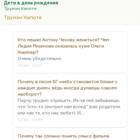
Дети в день рождения
и «Мохаве». Это страшноватые вещи, но очень
Трумэн Капоте
сильные. А в принципе, конечно, он писатель
Трумэн Капоте
большого дыхания. Наверное, в этом смысле
«Луговая арфа», «Хладнокровное убийство» и три
сохранившиеся главы «Отвеченные молитвы» —
Кто мешал Антону Чехову жениться? Чем
наверное, лучшее, что он написал.
Лидия Мизинова оказалась хуже Ольги
Книппер?
Очень убедительно.
06 авг., 01:23
Почему в песне БГ «небо становится ближе с
каждым днем», ведь иногда думаешь совсем
наоборот?
Порчу трудно отрицать. Из-за неё забываешь,
что "кто-то смотрит нам вслед" (как родители
или как те, кто нас любит). И…
03 авг., 04:58
Почему так сложно понять смысл фильма