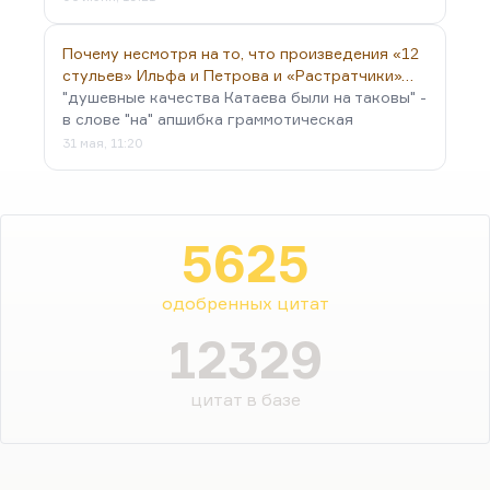
Почему несмотря на то, что произведения «12
стульев» Ильфа и Петрова и «Растратчики»…
"душевные качества Катаева были на таковы" -
в слове "на" апшибка граммотическая
31 мая, 11:20
5625
одобренных цитат
12329
цитат в базе