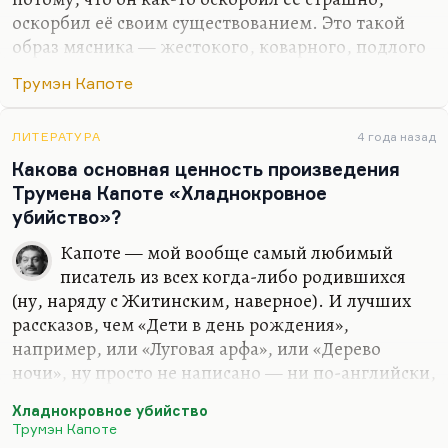
оскорбил её своим существованием. Это такой
образ мясника — жестокого, коварного, подлого
начала, которое для нее — болезненно
Трумэн Капоте
чувствительной и в каком-то отношении
совершенно беззащитной — и есть главный враг.
Это не история любви, потому что любовь с этой
ЛИТЕРАТУРА
4 года назад
девушкой невозможна. Это именно история об
Какова основная ценность произведения
абсолютной беззащитности перед лицом мира.
Трумена Капоте «Хладнокровное
Безголовый ястреб — почему он безголовый? Это
убийство»?
действительно ястреб, лишенный ума,
Капоте — мой вообще самый любимый
наделенный только инстинктом хищническим,
писатель из всех когда-либо родившихся
вот так это, по-моему.
(ну, наряду с Житинским, наверное). И лучших
На самом деле, это просто готический…
рассказов, чем «Дети в день рождения»,
например, или «Луговая арфа», или «Дерево
ночи», ну просто не написано — ни по-английски,
ни когда-либо. Да и «Мириэм», пожалуй, да и
Хладнокровное убийство
«Воспоминания об одном рождестве».
Трумэн Капоте