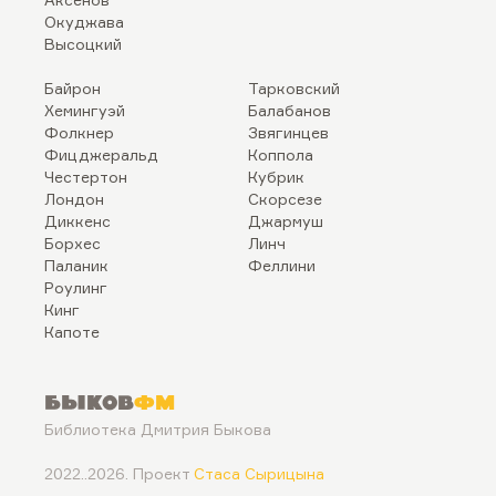
Окуджава
Высоцкий
Байрон
Тарковский
Хемингуэй
Балабанов
Фолкнер
Звягинцев
Фицджеральд
Коппола
Честертон
Кубрик
Лондон
Скорсезе
Диккенс
Джармуш
Борхес
Линч
Паланик
Феллини
Роулинг
Кинг
Капоте
Быков
ФМ
Библиотека Дмитрия Быкова
2022..2026. Проект
Стаса Сырицына