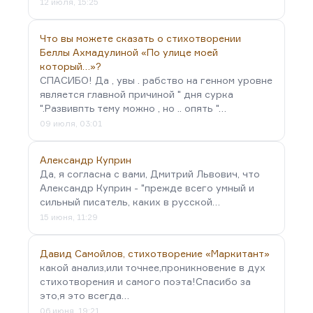
12 июля, 15:25
Что вы можете сказать о стихотворении
Беллы Ахмадулиной «По улице моей
который…»?
СПАСИБО! Да , увы . рабство на генном уровне
является главной причиной " дня сурка
".Развивпть тему можно , но .. опять "…
09 июля, 03:01
Александр Куприн
Да, я согласна с вами, Дмитрий Львович, что
Александр Куприн - "прежде всего умный и
сильный писатель, каких в русской…
15 июня, 11:29
Давид Самойлов, стихотворение «Маркитант»
какой анализ,или точнее,проникновение в дух
стихотворения и самого поэта!Спасибо за
это,я это всегда…
06 июня, 19:21