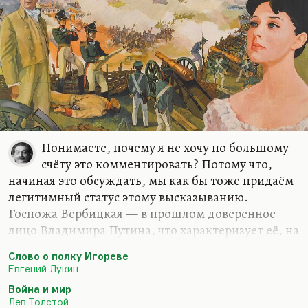
Понимаете, почему я не хочу по большому
счёту это комментировать? Потому что,
начиная это обсуждать, мы как бы тоже придаём
легитимный статус этому высказыванию.
Госпожа Вербицкая — в прошлом доверенное
лицо Владимира Путина, что характеризует её, на
мой взгляд, очень положительно,— она долгое
Слово о полку Игореве
время возглавляла Санкт-Петербургский
Евгений Лукин
университет. Вот если бы она в то время сказала
Война и мир
что-нибудь подобное, об этом бы стоило
Лев Толстой