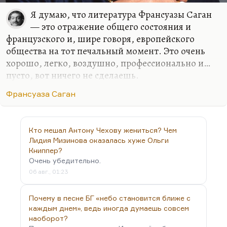
Я думаю, что литература Франсуазы Саган
— это отражение общего состояния и
французского и, шире говоря, европейского
общества на тот печальный момент. Это очень
хорошо, легко, воздушно, профессионально и…
пусто, вот ничего не сделаешь.
И поздняя проза Труайя оставляла у меня такое
Франсуаза Саган
ощущение. Вообще мне кажется, что после, с
одной стороны, Виана, а с другой — Мартен дю
Гара, ну, как-то ничего там особенно великого-то
Кто мешал Антону Чехову жениться? Чем
не происходило. Ну, Раймон Кено ещё, может
Лидия Мизинова оказалась хуже Ольги
быть. А в целом-то — это была культура
Книппер?
Очень убедительно.
пустоватая, которая и перепевала пустоту. Вот
06 авг., 01:23
когда-то французскую литературу «съела
живопись», как говорила Ахматова, а
Почему в песне БГ «небо становится ближе с
впоследствии кино съело, «новая волна».
каждым днем», ведь иногда думаешь совсем
Французская проза…
наоборот?