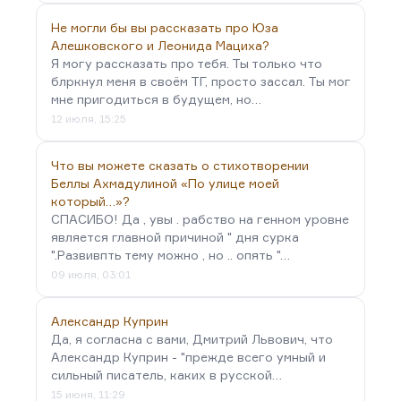
Не могли бы вы рассказать про Юза
Алешковского и Леонида Мациха?
Я могу рассказать про тебя. Ты только что
блркнул меня в своём ТГ, просто зассал. Ты мог
мне пригодиться в будущем, но…
12 июля, 15:25
Что вы можете сказать о стихотворении
Беллы Ахмадулиной «По улице моей
который…»?
СПАСИБО! Да , увы . рабство на генном уровне
является главной причиной " дня сурка
".Развивпть тему можно , но .. опять "…
09 июля, 03:01
Александр Куприн
Да, я согласна с вами, Дмитрий Львович, что
Александр Куприн - "прежде всего умный и
сильный писатель, каких в русской…
15 июня, 11:29