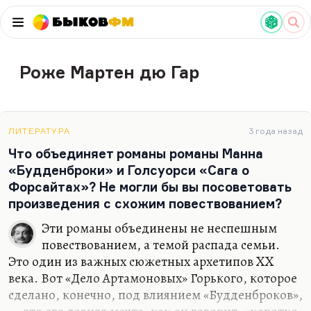
Быков
ФМ
Роже Мартен дю Гар
ЛИТЕРАТУРА
3 года назад
Что объединяет романы романы Манна
«Будденброки» и Голсуорси «Сага о
Форсайтах»? Не могли бы вы посоветовать
произведения с схожим повествованием?
Эти романы объединены не неспешным
повествованием, а темой распада семьи.
Это один из важных сюжетных архетипов XX
века. Вот «Дело Артамоновых» Горького, которое
сделано, конечно, под влиянием «Будденброков»,