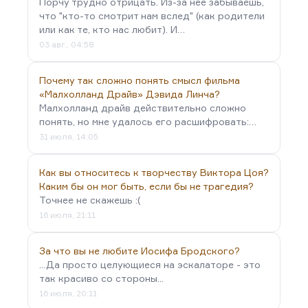
Порчу трудно отрицать. Из-за неё забываешь,
что "кто-то смотрит нам вслед" (как родители
или как те, кто нас любит). И…
03 авг., 04:58
Почему так сложно понять смысл фильма
«Малхолланд Драйв» Дэвида Линча?
Малхолланд драйв действительно сложно
понять, но мне удалось его расшифровать:…
31 июля, 14:05
Как вы относитесь к творчеству Виктора Цоя?
Каким бы он мог быть, если бы не трагедия?
Точнее не скажешь :(
16 июля, 21:11
За что вы не любите Иосифа Бродского?
...Да просто целующиеся на эскалаторе - это
так красиво со стороны...
16 июля, 20:11