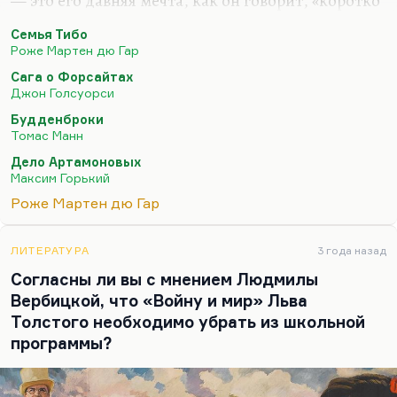
— это его давняя мечта, как он говорит, «коротко
написать большой роман». Из больших,
Семья Тибо
масштабных эпосов о семейном распаде — это,
Роже Мартен дю Гар
как правило, романы с фамилией героя в
Сага о Форсайтах
названии.
Джон Голсуорси
Самая, по-моему, выдающаяся книга — это
Будденброки
«Семья Тибо». Вообще Роже Мартен дю Гар
Томас Манн
своего «Нобеля» заслужил. Мне кажется, что это
Дело Артамоновых
писатель очень высокого класса. И «Семья Тибо»
Максим Горький
— это совершенно драгоценный для меня роман,
Роже Мартен дю Гар
потому что, во-первых, невероятно обаятельна
личность Антуана. И наверное, Рашель —…
ЛИТЕРАТУРА
3 года назад
Согласны ли вы с мнением Людмилы
Вербицкой, что «Войну и мир» Льва
Толстого необходимо убрать из школьной
программы?