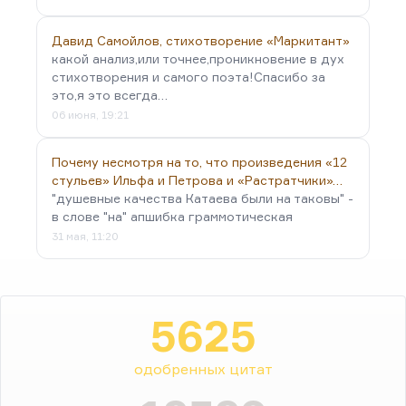
Давид Самойлов, стихотворение «Маркитант»
какой анализ,или точнее,проникновение в дух
стихотворения и самого поэта!Спасибо за
это,я это всегда…
06 июня, 19:21
Почему несмотря на то, что произведения «12
стульев» Ильфа и Петрова и «Растратчики»…
"душевные качества Катаева были на таковы" -
в слове "на" апшибка граммотическая
31 мая, 11:20
5625
одобренных цитат