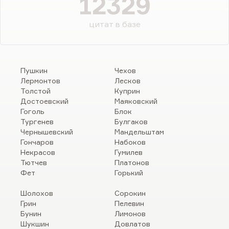
12329
цитат в базе
Пушкин
Чехов
Лермонтов
Лесков
Толстой
Куприн
Достоевский
Маяковский
Гоголь
Блок
Тургенев
Булгаков
Чернышевский
Мандельштам
Гончаров
Набоков
Некрасов
Гумилев
Тютчев
Платонов
Фет
Горький
Шолохов
Сорокин
Грин
Пелевин
Бунин
Лимонов
Шукшин
Довлатов