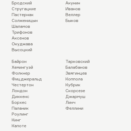
Бродский
Акунин
Стругацкие
Иванов
Пастернак
Веллер
Солженицын
Быков
Шаламов
Трифонов
Аксенов
Окуджава
Высоцкий
Байрон
Тарковский
Хемингуэй
Балабанов
Фолкнер
Звягинцев
Фицджеральд
Коппола
Честертон
Кубрик
Лондон
Скорсезе
Диккенс
Джармуш
Борхес
Линч
Паланик
Феллини
Роулинг
Кинг
Капоте