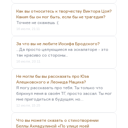
Как вы относитесь к творчеству Виктора Цоя?
Каким бы он мог быть, если бы не трагедия?
Точнее не скажешь :(
16 июля, 21:11
За что вы не любите Иосифа Бродского?
...Да просто целующиеся на эскалаторе - это
так красиво со стороны...
16 июля, 20:11
Не могли бы вы рассказать про Юза
Алешковского и Леонида Мациха?
Я могу рассказать про тебя. Ты только что
блркнул меня в своём ТГ, просто зассал. Ты мог
мне пригодиться в будущем, но…
12 июля, 15:25
Что вы можете сказать о стихотворении
Беллы Ахмадулиной «По улице моей