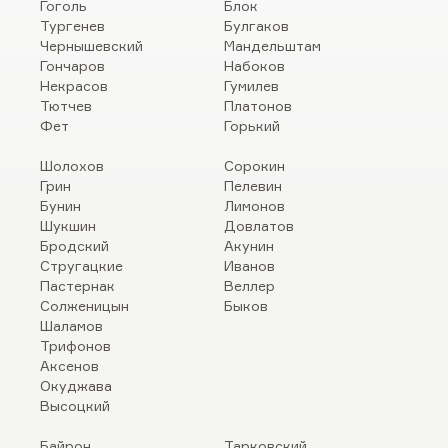
Гоголь
Блок
Тургенев
Булгаков
Чернышевский
Мандельштам
Гончаров
Набоков
Некрасов
Гумилев
Тютчев
Платонов
Фет
Горький
Шолохов
Сорокин
Грин
Пелевин
Бунин
Лимонов
Шукшин
Довлатов
Бродский
Акунин
Стругацкие
Иванов
Пастернак
Веллер
Солженицын
Быков
Шаламов
Трифонов
Аксенов
Окуджава
Высоцкий
Байрон
Тарковский