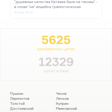
"душевные качества Катаева были на таковы" -
в слове "на" апшибка граммотическая
31 мая, 11:20
5625
одобренных цитат
12329
цитат в базе
Пушкин
Чехов
Лермонтов
Лесков
Толстой
Куприн
Достоевский
Маяковский