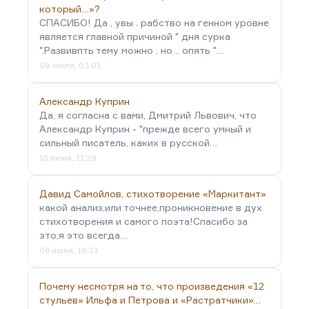
который…»?
СПАСИБО! Да , увы . рабство на генном уровне
является главной причиной " дня сурка
".Развивпть тему можно , но .. опять "…
09 июля, 03:01
Александр Куприн
Да, я согласна с вами, Дмитрий Львович, что
Александр Куприн - "прежде всего умный и
сильный писатель, каких в русской…
15 июня, 11:29
Давид Самойлов, стихотворение «Маркитант»
какой анализ,или точнее,проникновение в дух
стихотворения и самого поэта!Спасибо за
это,я это всегда…
06 июня, 19:21
Почему несмотря на то, что произведения «12
стульев» Ильфа и Петрова и «Растратчики»…