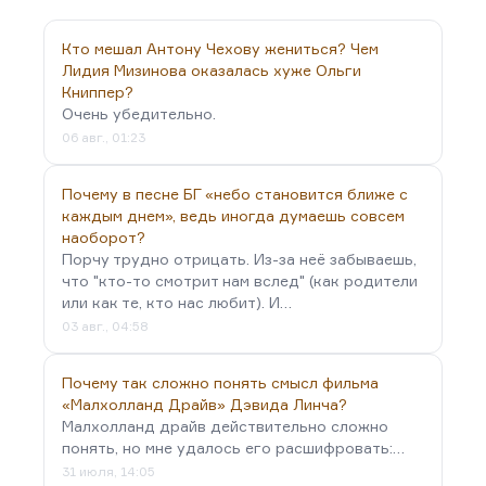
придется это делать, и тогда я эту книгу прочту.
Но пока, слава богу, у меня такой…
Кто мешал Антону Чехову жениться? Чем
Лидия Мизинова оказалась хуже Ольги
Книппер?
Очень убедительно.
06 авг., 01:23
Почему в песне БГ «небо становится ближе с
каждым днем», ведь иногда думаешь совсем
наоборот?
Порчу трудно отрицать. Из-за неё забываешь,
что "кто-то смотрит нам вслед" (как родители
или как те, кто нас любит). И…
03 авг., 04:58
Почему так сложно понять смысл фильма
«Малхолланд Драйв» Дэвида Линча?
Малхолланд драйв действительно сложно
понять, но мне удалось его расшифровать:…
31 июля, 14:05