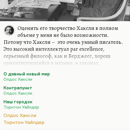
Оценить его творчество Хаксли в полном
объеме у меня не было возможности.
Потому что Хаксли – это очень умный писатель.
Это высокий интеллектуал par excellence,
серьезный философ, как и Берджесс, хорош
ориентирующийся в музыке, в законах
композиции, большой знаток современной ему
О дивный новый мир
философии.
Олдос Хаксли
Хаксли всегда казался мне не по зубам. «О
Контрапункт
дивный новый мир» я, естественно, читал.
Олдос Хаксли
«Контрапункт» я не смог читать именно потому,
Наш городок
что моих познаний для этого недостаточно, я это
Торнтон Уайлдер
очень быстро понял. Говорят, у него есть еще
Олдос Хаксли
замечательная книга о том, как он боролся с
Торнтон Уайлдер
близорукостью. Возможно, когда-нибудь мне