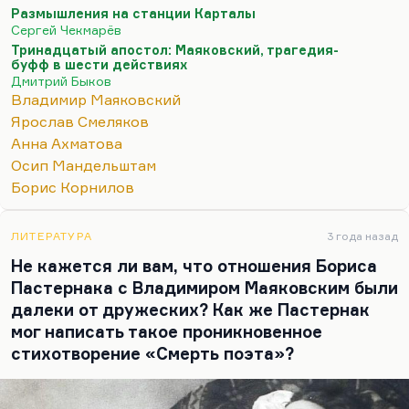
Багрицкий, который умел, а иначе был бы
Размышления на станции Карталы
посажен? А, допустим, Луговской, который
Сергей Чекмарёв
подвергался невероятным проработкам, лепил из
Тринадцатый апостол: Маяковский, трагедия-
себя «железного и каменного»? А Павел Васильев,
буфф в шести действиях
Дмитрий Быков
которого расстреляли? А Борис Корнилов,
Владимир Маяковский
которого расстреляли? А их друг Ярослав
Ярослав Смеляков
Смеляков, которого посадили? И трижды
Анна Ахматова
сажали, и он переродился абсолютно, а был
Осип Мандельштам
блестящим поэтом.
Борис Корнилов
Понимаете, какая вещь? Я пытался написать в
«Тринадцатом апостоле» Мало кто обратил…
ЛИТЕРАТУРА
3 года назад
Не кажется ли вам, что отношения Бориса
Пастернака с Владимиром Маяковским были
далеки от дружеских? Как же Пастернак
мог написать такое проникновенное
стихотворение «Смерть поэта»?