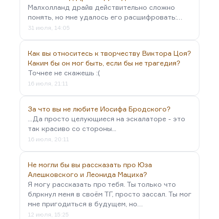
Малхолланд драйв действительно сложно
понять, но мне удалось его расшифровать:…
31 июля, 14:05
Как вы относитесь к творчеству Виктора Цоя?
Каким бы он мог быть, если бы не трагедия?
Точнее не скажешь :(
16 июля, 21:11
За что вы не любите Иосифа Бродского?
...Да просто целующиеся на эскалаторе - это
так красиво со стороны...
16 июля, 20:11
Не могли бы вы рассказать про Юза
Алешковского и Леонида Мациха?
Я могу рассказать про тебя. Ты только что
блркнул меня в своём ТГ, просто зассал. Ты мог
мне пригодиться в будущем, но…
12 июля, 15:25