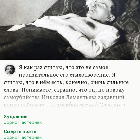
Я как раз считаю, что это не самое
пронзительное его стихотворение. Я
считаю, что в нём есть, конечно, очень сильные
слова. Понимаете, странно, что он, по поводу
самоубийства Николая Дементьева задавший
вопрос
«Так вот — в самоубийстве ль // Спасенье и
исход?»
, самоубийство Маяковского так одобрил:
Художник
«Твой выстрел был подобен Этне // В предгорьи трусов и
Борис Пастернак
трусих»
. Вот в этом одобрении я что-то вижу…
Смерть поэта
Ну, как сказать? Не мне Пастернака судить,
Борис Пастернак