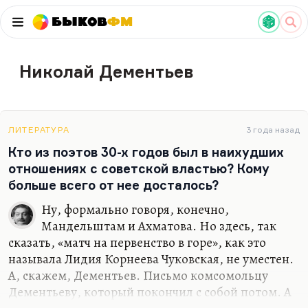
Быков
ФМ
Николай Дементьев
ЛИТЕРАТУРА
3 года назад
Кто из поэтов 30-х годов был в наихудших
отношениях с советской властью? Кому
больше всего от нее досталось?
Ну, формально говоря, конечно,
Мандельштам и Ахматова. Но здесь, так
сказать, «матч на первенство в горе», как это
называла Лидия Корнеева Чуковская, не уместен.
А, скажем, Дементьев. Письмо комсомольцу
Дементьеву, который покончил с собой потом. А