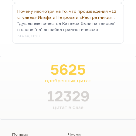
Почему несмотря на то, что произведения «12
стульев» Ильфа и Петрова и «Растратчики»…
"душевные качества Катаева были на таковы" -
в слове "на" апшибка граммотическая
31 мая, 11:20
5625
одобренных цитат
12329
цитат в базе
Пушкин
Чехов