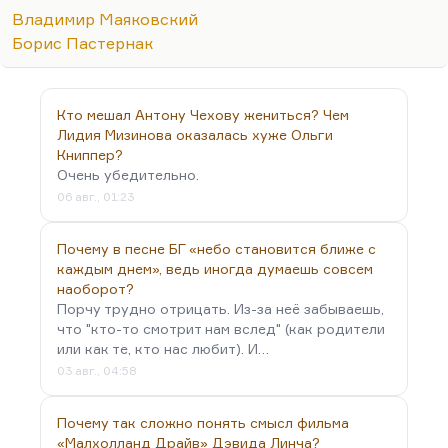
конечно, но мне кажется, что ничего подобного
Владимир Маяковский
Этне в самоубийстве нет. Самоубийство, даже
Борис Пастернак
если это такой мощный художественный жест,
как это было у Маяковского,— это всё-таки жест
признания неизбежности, а вовсе не подвиг, тем
Кто мешал Антону Чехову жениться? Чем
более не…
Лидия Мизинова оказалась хуже Ольги
Книппер?
Очень убедительно.
06 авг., 01:23
Почему в песне БГ «небо становится ближе с
каждым днем», ведь иногда думаешь совсем
наоборот?
Порчу трудно отрицать. Из-за неё забываешь,
что "кто-то смотрит нам вслед" (как родители
или как те, кто нас любит). И…
03 авг., 04:58
Почему так сложно понять смысл фильма
«Малхолланд Драйв» Дэвида Линча?