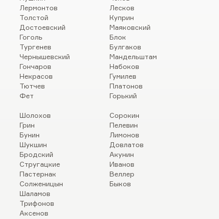
Лермонтов
Лесков
Толстой
Куприн
Достоевский
Маяковский
Гоголь
Блок
Тургенев
Булгаков
Чернышевский
Мандельштам
Гончаров
Набоков
Некрасов
Гумилев
Тютчев
Платонов
Фет
Горький
Шолохов
Сорокин
Грин
Пелевин
Бунин
Лимонов
Шукшин
Довлатов
Бродский
Акунин
Стругацкие
Иванов
Пастернак
Веллер
Солженицын
Быков
Шаламов
Трифонов
Аксенов