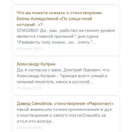
Что вы можете сказать о стихотворении
Беллы Ахмадулиной «По улице моей
который…»?
СПАСИБО! Да , увы . рабство на генном уровне
является главной причиной " дня сурка
".Развивпть тему можно , но .. опять "…
09 июля, 03:01
Александр Куприн
Да, я согласна с вами, Дмитрий Львович, что
Александр Куприн - "прежде всего умный и
сильный писатель, каких в русской…
15 июня, 11:29
Давид Самойлов, стихотворение «Маркитант»
какой анализ,или точнее,проникновение в дух
стихотворения и самого поэта!Спасибо за
это,я это всегда…
06 июня, 19:21