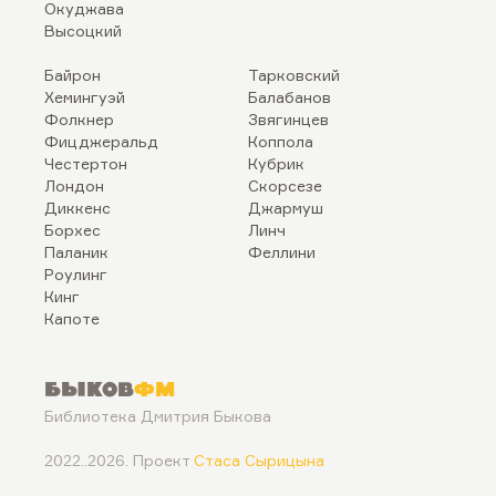
Окуджава
Высоцкий
Байрон
Тарковский
Хемингуэй
Балабанов
Фолкнер
Звягинцев
Фицджеральд
Коппола
Честертон
Кубрик
Лондон
Скорсезе
Диккенс
Джармуш
Борхес
Линч
Паланик
Феллини
Роулинг
Кинг
Капоте
Быков
ФМ
Библиотека Дмитрия Быкова
2022..2026. Проект
Стаса Сырицына