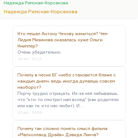
Штильмарка — тоже роман самодеятельный и
Надежда Римская-Корсакова
написанный, как вы знаете, в лагере. Просто
Надежда Римская-Корсакова
начальник этого лагеря Василевский сказал
Штильмарку: «Если ты напишешь хороший
исторический роман, мы его подпишем двумя
Кто мешал Антону Чехову жениться? Чем
именами. Сталин любит исторические романы.
Лидия Мизинова оказалась хуже Ольги
Сталинскую премию нам дадут, и мы её поделим
Книппер?
пополам». И, кстати говоря, вполне вероятно, что
Очень убедительно.
этот роман и получил бы Сталинскую премию, но
06 авг., 01:23
Сталин помер тем…
Почему в песне БГ «небо становится ближе с
каждым днем», ведь иногда думаешь совсем
наоборот?
Порчу трудно отрицать. Из-за неё забываешь,
что "кто-то смотрит нам вслед" (как родители
или как те, кто нас любит). И…
03 авг., 04:58
Почему так сложно понять смысл фильма
«Малхолланд Драйв» Дэвида Линча?