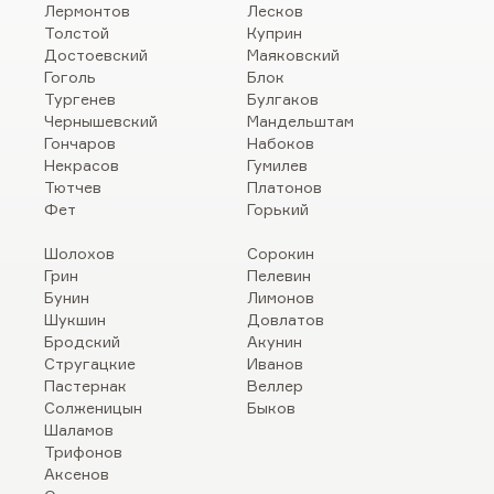
Лермонтов
Лесков
Толстой
Куприн
Достоевский
Маяковский
Гоголь
Блок
Тургенев
Булгаков
Чернышевский
Мандельштам
Гончаров
Набоков
Некрасов
Гумилев
Тютчев
Платонов
Фет
Горький
Шолохов
Сорокин
Грин
Пелевин
Бунин
Лимонов
Шукшин
Довлатов
Бродский
Акунин
Стругацкие
Иванов
Пастернак
Веллер
Солженицын
Быков
Шаламов
Трифонов
Аксенов