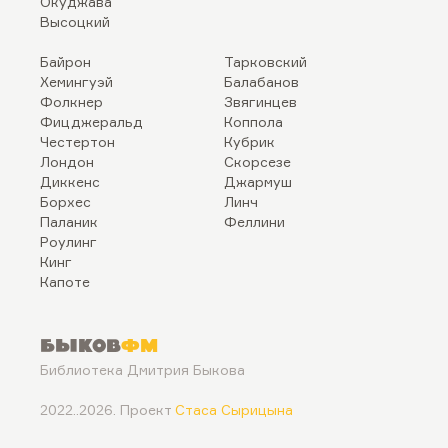
Окуджава
Высоцкий
Байрон
Тарковский
Хемингуэй
Балабанов
Фолкнер
Звягинцев
Фицджеральд
Коппола
Честертон
Кубрик
Лондон
Скорсезе
Диккенс
Джармуш
Борхес
Линч
Паланик
Феллини
Роулинг
Кинг
Капоте
Быков
ФМ
Библиотека Дмитрия Быкова
2022..2026. Проект
Стаса Сырицына