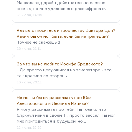
Малхолланд драйв действительно сложно
понять, но мне удалось его расшифровать:…
31 июля, 14:05
Как вы относитесь к творчеству Виктора Цоя?
Каким бы он мог быть, если бы не трагедия?
Точнее не скажешь :(
16 июля, 21:11
За что вы не любите Иосифа Бродского?
...Да просто целующиеся на эскалаторе - это
так красиво со стороны...
16 июля, 20:11
Не могли бы вы рассказать про Юза
Алешковского и Леонида Мациха?
Я могу рассказать про тебя. Ты только что
блркнул меня в своём ТГ, просто зассал. Ты мог
мне пригодиться в будущем, но…
12 июля, 15:25