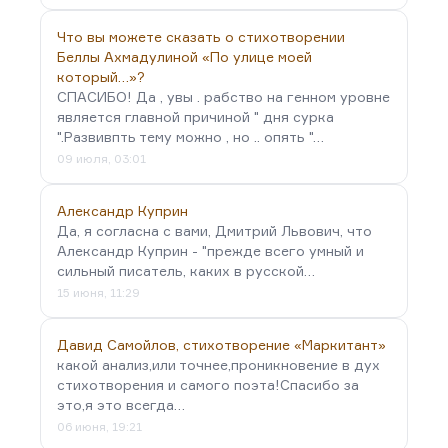
Что вы можете сказать о стихотворении
Беллы Ахмадулиной «По улице моей
который…»?
СПАСИБО! Да , увы . рабство на генном уровне
является главной причиной " дня сурка
".Развивпть тему можно , но .. опять "…
09 июля, 03:01
Александр Куприн
Да, я согласна с вами, Дмитрий Львович, что
Александр Куприн - "прежде всего умный и
сильный писатель, каких в русской…
15 июня, 11:29
Давид Самойлов, стихотворение «Маркитант»
какой анализ,или точнее,проникновение в дух
стихотворения и самого поэта!Спасибо за
это,я это всегда…
06 июня, 19:21