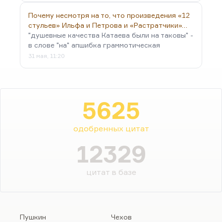
Почему несмотря на то, что произведения «12
стульев» Ильфа и Петрова и «Растратчики»…
"душевные качества Катаева были на таковы" -
в слове "на" апшибка граммотическая
31 мая, 11:20
5625
одобренных цитат
12329
цитат в базе
Пушкин
Чехов