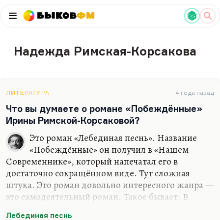
Быков
ФМ
Надежда Римская-Корсакова
ЛИТЕРАТУРА
4 года назад
Что вы думаете о романе «Побеждённые»
Ирины Римской-Корсаковой?
Это роман «Лебединая песнь». Название
«Побеждённые» он получил в «Нашем
Современнике», который напечатал его в
достаточно сокращённом виде. Тут сложная
штука. Это роман довольно интересного жанра —
это самодеятельный роман. Такое бывает. В
конце концов, знаете, «Наследник из Калькутты»
Лебединая песнь