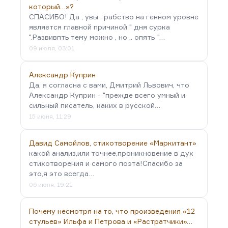
который…»?
СПАСИБО! Да , увы . рабство на генном уровне
является главной причиной " дня сурка
".Развивпть тему можно , но .. опять "…
09 июля, 03:01
Александр Куприн
Да, я согласна с вами, Дмитрий Львович, что
Александр Куприн - "прежде всего умный и
сильный писатель, каких в русской…
15 июня, 11:29
Давид Самойлов, стихотворение «Маркитант»
какой анализ,или точнее,проникновение в дух
стихотворения и самого поэта!Спасибо за
это,я это всегда…
06 июня, 19:21
Почему несмотря на то, что произведения «12
стульев» Ильфа и Петрова и «Растратчики»…