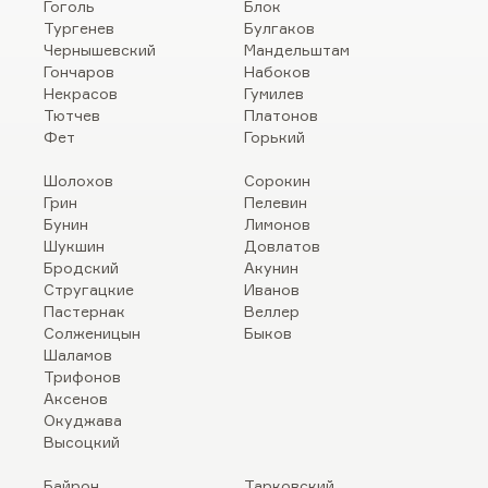
Гоголь
Блок
Тургенев
Булгаков
Чернышевский
Мандельштам
Гончаров
Набоков
Некрасов
Гумилев
Тютчев
Платонов
Фет
Горький
Шолохов
Сорокин
Грин
Пелевин
Бунин
Лимонов
Шукшин
Довлатов
Бродский
Акунин
Стругацкие
Иванов
Пастернак
Веллер
Солженицын
Быков
Шаламов
Трифонов
Аксенов
Окуджава
Высоцкий
Байрон
Тарковский