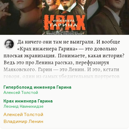
Да ничего они там не выиграли. И вообще
«Крах инженера Гарина» — это довольно
плоская экранизация. Понимаете, какая история?
Ведь это про Ленина рассказ, перефразируя
Маяковского. Гарин — это Ленин. И это, кстати
говоря, один из самых убедительных портретов
Ленина: вот эти острые карие огненные глаза, эта
Гиперболоид инженера Гарина
манера покачиваться на каблуках, эти жесты, там
Алексей Толстой
почти картавость даже. Ну, Ленин чистый.
Крах инженера Гарина
Только Гарин не лысый. Это такой русский
Леонид Квинихидзе
инженер. Он восходит, конечно, и к Гарину-
Алексей Толстой
Михайло́вскому, точнее — к Гарину-
Владимир Ленин
Миха́йловскому, как его Толстой себе и