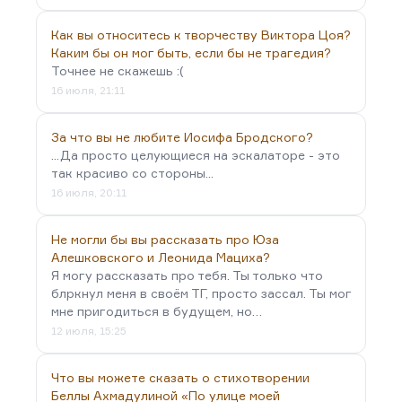
Как вы относитесь к творчеству Виктора Цоя?
Каким бы он мог быть, если бы не трагедия?
Точнее не скажешь :(
16 июля, 21:11
За что вы не любите Иосифа Бродского?
...Да просто целующиеся на эскалаторе - это
так красиво со стороны...
16 июля, 20:11
Не могли бы вы рассказать про Юза
Алешковского и Леонида Мациха?
Я могу рассказать про тебя. Ты только что
блркнул меня в своём ТГ, просто зассал. Ты мог
мне пригодиться в будущем, но…
12 июля, 15:25
Что вы можете сказать о стихотворении
Беллы Ахмадулиной «По улице моей