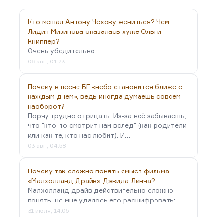
представлял, тоже великому утописту. Кстати
говоря, у Гарина-Михайловского тоже было
Кто мешал Антону Чехову жениться? Чем
любимое словцо «батенька».
Лидия Мизинова оказалась хуже Ольги
Но видите ли, мне кажется,…
Книппер?
Очень убедительно.
06 авг., 01:23
Почему в песне БГ «небо становится ближе с
каждым днем», ведь иногда думаешь совсем
наоборот?
Порчу трудно отрицать. Из-за неё забываешь,
что "кто-то смотрит нам вслед" (как родители
или как те, кто нас любит). И…
03 авг., 04:58
Почему так сложно понять смысл фильма
«Малхолланд Драйв» Дэвида Линча?
Малхолланд драйв действительно сложно
понять, но мне удалось его расшифровать:…
31 июля, 14:05