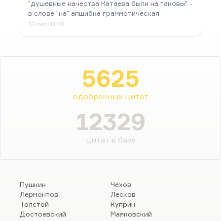
"душевные качества Катаева были на таковы" -
в слове "на" апшибка граммотическая
31 мая, 11:20
5625
одобренных цитат
12329
цитат в базе
Пушкин
Чехов
Лермонтов
Лесков
Толстой
Куприн
Достоевский
Маяковский