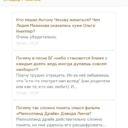
Азарова — она же героиня «Карнавальной ночи»
(Гурченко), она же такая бой-баба в «Вокзале
для…
Кто мешал Антону Чехову жениться? Чем
Лидия Мизинова оказалась хуже Ольги
Книппер?
Очень убедительно.
06 авг., 01:23
Почему в песне БГ «небо становится ближе с
каждым днем», ведь иногда думаешь совсем
наоборот?
Порчу трудно отрицать. Из-за неё забываешь,
что "кто-то смотрит нам вслед" (как родители
или как те, кто нас любит). И…
03 авг., 04:58
Почему так сложно понять смысл фильма
«Малхолланд Драйв» Дэвида Линча?
Малхолланд драйв действительно сложно
понять, но мне удалось его расшифровать:…