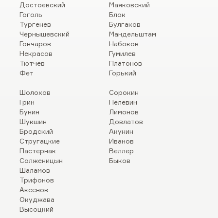
Достоевский
Маяковский
Гоголь
Блок
Тургенев
Булгаков
Чернышевский
Мандельштам
Гончаров
Набоков
Некрасов
Гумилев
Тютчев
Платонов
Фет
Горький
Шолохов
Сорокин
Грин
Пелевин
Бунин
Лимонов
Шукшин
Довлатов
Бродский
Акунин
Стругацкие
Иванов
Пастернак
Веллер
Солженицын
Быков
Шаламов
Трифонов
Аксенов
Окуджава
Высоцкий