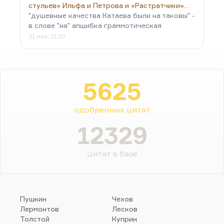
стульев» Ильфа и Петрова и «Растратчики»…
"душевные качества Катаева были на таковы" -
в слове "на" апшибка граммотическая
31 мая, 11:20
5625
одобренных цитат
12329
цитат в базе
Пушкин
Чехов
Лермонтов
Лесков
Толстой
Куприн