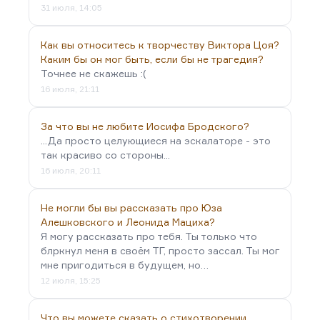
31 июля, 14:05
Как вы относитесь к творчеству Виктора Цоя?
Каким бы он мог быть, если бы не трагедия?
Точнее не скажешь :(
16 июля, 21:11
За что вы не любите Иосифа Бродского?
...Да просто целующиеся на эскалаторе - это
так красиво со стороны...
16 июля, 20:11
Не могли бы вы рассказать про Юза
Алешковского и Леонида Мациха?
Я могу рассказать про тебя. Ты только что
блркнул меня в своём ТГ, просто зассал. Ты мог
мне пригодиться в будущем, но…
12 июля, 15:25
Что вы можете сказать о стихотворении