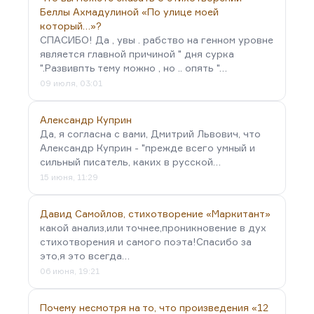
Беллы Ахмадулиной «По улице моей
который…»?
СПАСИБО! Да , увы . рабство на генном уровне
является главной причиной " дня сурка
".Развивпть тему можно , но .. опять "…
09 июля, 03:01
Александр Куприн
Да, я согласна с вами, Дмитрий Львович, что
Александр Куприн - "прежде всего умный и
сильный писатель, каких в русской…
15 июня, 11:29
Давид Самойлов, стихотворение «Маркитант»
какой анализ,или точнее,проникновение в дух
стихотворения и самого поэта!Спасибо за
это,я это всегда…
06 июня, 19:21
Почему несмотря на то, что произведения «12