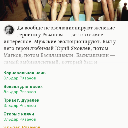
Да вообще не эволюционируют женские
героини у Рязанова — вот это самое
интересное. Мужские эволюционируют. Был у
него герой любимый Юрий Яковлев, потом
Мягков, потом Басилашвили. Басилашвили —
самый амбивалентный, который был и
Мерзляевым, и героем «Предсказания». Так что
Карнавальная ночь
чем дальше — тем амбивалентнее. Были у него
Эльдар Рязанов
попытки нащупать другого героя. К сожалению,
Вокзал для двоих
они ничего не дали. Ну, такого совсем чудака. Он
Эльдар Рязанов
и Полунина пробовал, и Безрукова, в «Андерсене»
Привет, дуралеи!
пытался нащупать этого нового героя — не
Эльдар Рязанов
пошло.
Старые клячи
А что касается эволюции женских образов, то мне
Эльдар Рязанов
кажется, что это всегда одна и та же Шурочка
Эльдар Рязанов