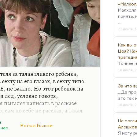
«Малхол
Малхолл
понять, 
…
31 июля, 1
Как вы о
Цоя? Как
трагеди
Точнее н
16 июля, 2
теля за талантливого ребенка,
секту на его глазах, в секту типа
За что 
УЕ, не важно. Но этот ребенок на
...Да пр
д лед, условно говоря,
это так 
я пытался написать в рассказе
16 июля, 2
 сам по себе не рассказ, а такая
о мне представляется, что попытки
Не могли
о
на краю могли бы быть сегодня
Ролан Быков
Алешков
нас
бязательно секта, это может быть
Я могу р