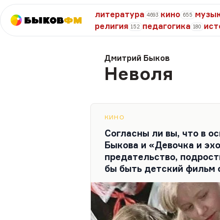
литература
кино
музы
4693
655
Быков
ФМ
религия
педагогика
ист
152
180
Дмитрий Быков
Неволя
КИНО
Согласны ли вы, что в 
Быкова и «Девочка и э
предательство, подрост
бы быть детский фильм 