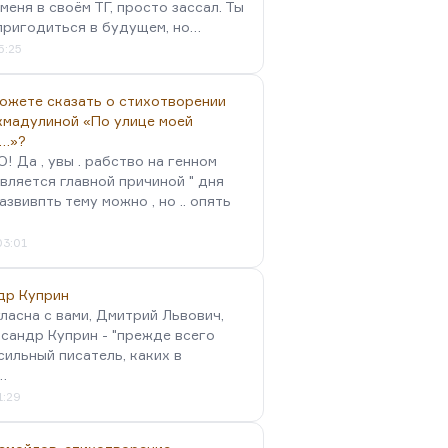
меня в своём ТГ, просто зассал. Ты
пригодиться в будущем, но…
5:25
можете сказать о стихотворении
хмадулиной «По улице моей
…»?
 Да , увы . рабство на генном
вляется главной причиной " дня
Развивпть тему можно , но .. опять
03:01
др Куприн
гласна с вами, Дмитрий Львович,
сандр Куприн - "прежде всего
сильный писатель, каких в
…
1:29