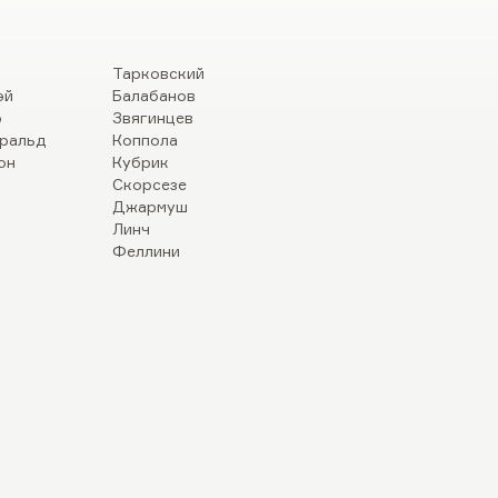
Тарковский
эй
Балабанов
р
Звягинцев
ральд
Коппола
он
Кубрик
Скорсезе
Джармуш
Линч
Феллини