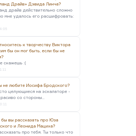
ланд Драйв» Дэвида Линча?
анд драйв действительно сложно
но мне удалось его расшифровать:
4:05
тноситесь к творчеству Виктора
им бы он мог быть, если бы не
я?
е скажешь :(
1:11
вы не любите Иосифа Бродского?
осто целующиеся на эскалаторе -
красиво со стороны...
0:11
 бы вы рассказать про Юза
ского и Леонида Мациха?
ассказать про тебя. Ты только что