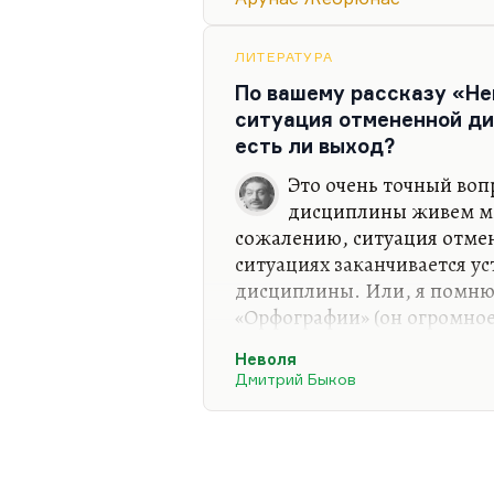
бездна родительского вним
подростковый клуб какой-т
подростковая сеть,— не зна
ЛИТЕРАТУРА
ребенка, причем борьба,…
По вашему рассказу «Не
ситуация отмененной ди
есть ли выход?
Это очень точный воп
дисциплины живем мы
сожалению, ситуация отмен
ситуациях заканчивается у
дисциплины. Или, я помню
«Орфографии» (он огромное
даже выведен там в качеств
Неволя
соблюдать условности?» Вот
Дмитрий Быков
правописания. Я говорю: «
отказывающийся соблюдат
условности, будет соблюдат
зрения никуда не сдвинулс