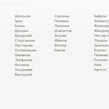
Шолохов
Сорокин
Байрон
Грин
Пелевин
Хемингу
Бунин
Лимонов
Фолкне
Шукшин
Довлатов
Фицдже
Бродский
Акунин
Честерт
Стругацкие
Иванов
Лондон
Пастернак
Веллер
Диккенс
Солженицын
Быков
Борхес
Шаламов
Паланик
Трифонов
Роулинг
Аксенов
Кинг
Окуджава
Капоте
Высоцкий