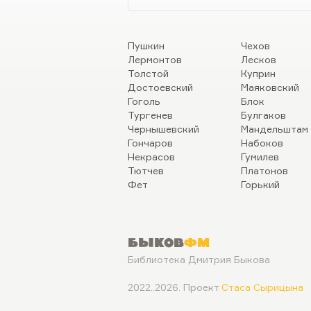
Пушкин
Чехов
Лермонтов
Лесков
Толстой
Куприн
Достоевский
Маяковский
Гоголь
Блок
Тургенев
Булгаков
Чернышевский
Мандельштам
Гончаров
Набоков
Некрасов
Гумилев
Тютчев
Платонов
Фет
Горький
Быков
ФМ
Библиотека Дмитрия Быкова
2022..2026. Проект
Стаса Сырицына