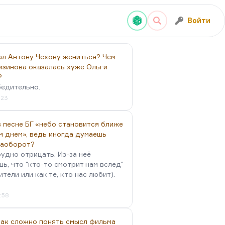
Войти
ал Антону Чехову жениться? Чем
изинова оказалась хуже Ольги
?
бедительно.
:23
 песне БГ «небо становится ближе
м днем», ведь иногда думаешь
наоборот?
удно отрицать. Из-за неё
ь, что "кто-то смотрит нам вслед"
ители или как те, кто нас любит).
4:58
так сложно понять смысл фильма