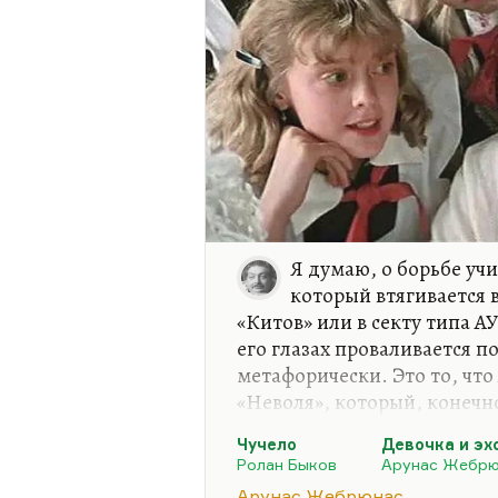
Я думаю, о борьбе учи
который втягивается в 
«Китов» или в секту типа А
его глазах проваливается по
метафорически. Это то, что 
«Неволя», который, конечно,
глава из будущего эпоса, н
Чучело
Девочка и эх
учителя удержать ребенка 
Ролан Быков
Арунас Жебрю
интересной темой. Это не о
Арунас Жебрюнас