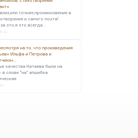
амойлов, стихотворение
ант»
ализ,или точнее,проникновение в
отворения и самого поэта!
за это,я это всегда…
9:21
есмотря на то, что произведения
ьев» Ильфа и Петрова и
тчики»…
ые качества Катаева были на
- в слове "на" апшибка
ическая
:20