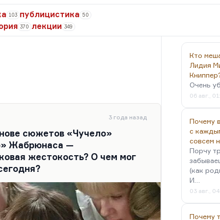
ка
публицистика
103
50
ория
лекции
370
349
Кто меш
Лидия М
Книппер
Очень у
06 авг., 01
3 года назад
Почему в
с кажды
основе сюжетов «Чучело»
совсем 
хо» Жабрюнаса —
Порчу тр
ковая жестокость? О чем мог
забываеш
сегодня?
(как род
И…
03 авг., 0
Почему 