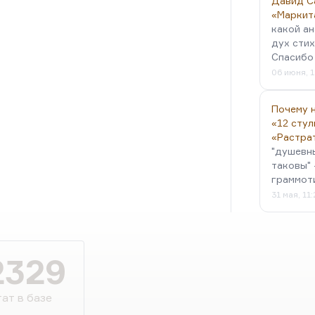
Давид С
вы получите концлагерь. Вы
«Маркит
какой ан
дух стих
Спасибо 
06 июня, 1
Почему н
«12 стул
«Растра
"душевн
таковы" 
граммот
31 мая, 11
2329
ат в базе