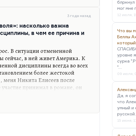
ания чудовищная, это может быть
блркнул 
мог мне 
о, это может быть суицидная
12 июля, 1
ю, но это будет борьба учителя за
3 года назад
воля»: насколько важна
Что вы 
сциплины, в чем ее причина и
Беллы А
который
СПАСИБО!
рос. В ситуации отмененной
уровне я
 сейчас, в ней живет Америка. К
сурка ".
енной дисциплины всегда во всех
"…
становлением более жестокой
09 июля, 
, меня Никита Елисеев после
 участие принимал в романе, он
Алексан
е матроса) спросил: «А можно ли не
Да, я со
 там в романе условность
что Алек
Да, можно. Человек,
умный и 
русской
ь сложные истории, сложные
15 июня, 1
ь простые». Я пока с этой точки
я. Вы можете отменить