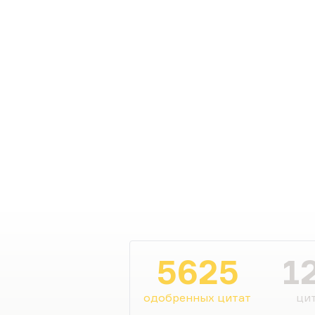
дисциплину, но на выходе 
можете отменить…
5625
1
одобренных цитат
цит