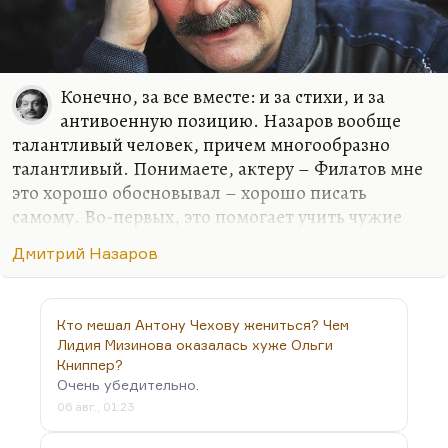
Конечно, за все вместе: и за стихи, и за
антивоенную позицию. Назаров вообще
талантливый человек, причем многообразно
талантливый. Понимаете, актеру – Филатов мне
это хорошо обосновывал – хорошо писать
самому. Во-первых, это помогает учить чужие
тексты и понимать их. А во-вторых, пишущий
Дмитрий Назаров
актер-универсал – это и есть звезда нового
поколения. Он не автоматически, не механически
выполняет режиссерское задание, он является
Кто мешал Антону Чехову жениться? Чем
творцом.
Лидия Мизинова оказалась хуже Ольги
И вот Любимов – при всем своем хваленом
Книппер?
Очень убедительно.
авторитаризме – воспитывал именно таких. Они
06 авг., 01:23
же все писали и пишут. Писал Филатов, писал и
прекрасно пишет Смехов, писал Дыховичный.