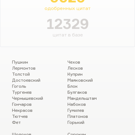
одобренных цитат
12329
цитат в базе
Пушкин
Чехов
Лермонтов
Лесков
Толстой
Куприн
Достоевский
Маяковский
Гоголь
Блок
Тургенев
Булгаков
Чернышевский
Мандельштам
Гончаров
Набоков
Некрасов
Гумилев
Тютчев
Платонов
Фет
Горький
Шолохов
Сорокин