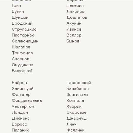
Грин
Пелевин
Бунин
Лимонов
Шукшин
Довлатов
Бродский
Акунин
Стругацкие
Иванов
Пастернак
Веллер
Солженицын
Быков
Шаламов
Трифонов
Аксенов
Окуджава
Высоцкий
Байрон
Тарковский
Хемингуэй
Балабанов
Фолкнер
Звягинцев
Фицджеральд
Коппола
Честертон
Кубрик
Лондон
Скорсезе
Диккенс
Джармуш
Борхес
Линч
Паланик
Феллини