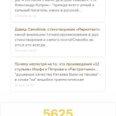
Александр Куприн - "прежде всего умный и
сильный писатель, каких в русской…
15 июня, 11:29
Давид Самойлов, стихотворение «Маркитант»
какой анализ,или точнее,проникновение в дух
стихотворения и самого поэта!Спасибо за
это,я это всегда…
06 июня, 19:21
Почему несмотря на то, что произведения «12
стульев» Ильфа и Петрова и «Растратчики»…
"душевные качества Катаева были на таковы" -
в слове "на" апшибка граммотическая
31 мая, 11:20
5625