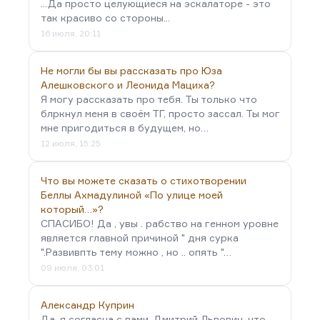
...Да просто целующиеся на эскалаторе - это
так красиво со стороны...
16 июля, 20:11
Не могли бы вы рассказать про Юза
Алешковского и Леонида Мациха?
Я могу рассказать про тебя. Ты только что
блркнул меня в своём ТГ, просто зассал. Ты мог
мне пригодиться в будущем, но…
12 июля, 15:25
Что вы можете сказать о стихотворении
Беллы Ахмадулиной «По улице моей
который…»?
СПАСИБО! Да , увы . рабство на генном уровне
является главной причиной " дня сурка
".Развивпть тему можно , но .. опять "…
09 июля, 03:01
Александр Куприн
Да, я согласна с вами, Дмитрий Львович, что