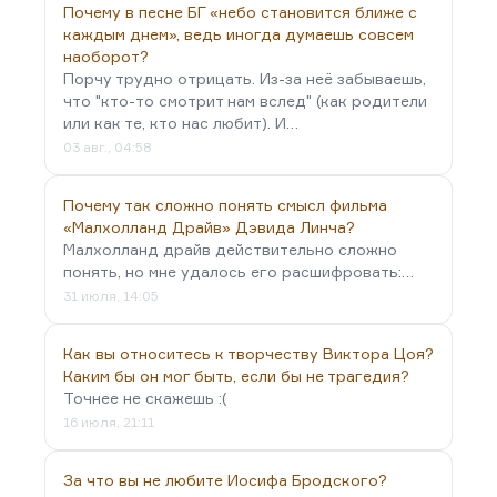
Почему в песне БГ «небо становится ближе с
Про Высоцкого нечего и говорить. Вся команда
каждым днем», ведь иногда думаешь совсем
Таганки – Шаповалов, Васильев,…
наоборот?
Порчу трудно отрицать. Из-за неё забываешь,
что "кто-то смотрит нам вслед" (как родители
или как те, кто нас любит). И…
03 авг., 04:58
Почему так сложно понять смысл фильма
«Малхолланд Драйв» Дэвида Линча?
Малхолланд драйв действительно сложно
понять, но мне удалось его расшифровать:…
31 июля, 14:05
Как вы относитесь к творчеству Виктора Цоя?
Каким бы он мог быть, если бы не трагедия?
Точнее не скажешь :(
16 июля, 21:11
За что вы не любите Иосифа Бродского?