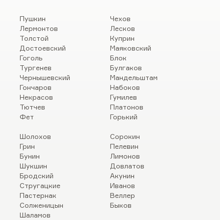
Пушкин
Чехов
Лермонтов
Лесков
Толстой
Куприн
Достоевский
Маяковский
Гоголь
Блок
Тургенев
Булгаков
Чернышевский
Мандельштам
Гончаров
Набоков
Некрасов
Гумилев
Тютчев
Платонов
Фет
Горький
Шолохов
Сорокин
Грин
Пелевин
Бунин
Лимонов
Шукшин
Довлатов
Бродский
Акунин
Стругацкие
Иванов
Пастернак
Веллер
Солженицын
Быков
Шаламов