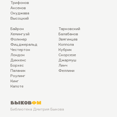
Трифонов
Аксенов
Окуджава
Высоцкий
Байрон
Тарковский
Хемингуэй
Балабанов
Фолкнер
Звягинцев
Фицджеральд
Коппола
Честертон
Кубрик
Лондон
Скорсезе
Диккенс
Джармуш
Борхес
Линч
Паланик
Феллини
Роулинг
Кинг
Капоте
Быков
ФМ
Библиотека Дмитрия Быкова