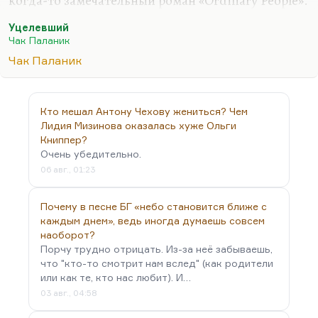
когда-то замечательный роман «Ordinary People».
Я этих ordinary people с тех пор в литературе не
Уцелевший
вижу. Про патологию же писать проще.
Чак Паланик
Обывателя сложно описать, сложно описать
Чак Паланик
повседневные механизмы, реакции. На этом же,
собственно, Дэвид Фостер Уоллес и покончил с
собой — на попытке написать роман о служащем
Кто мешал Антону Чехову жениться? Чем
налогового управления. Вот это самое сложное —
Лидия Мизинова оказалась хуже Ольги
преодолеть скуку жизни. А Паланик имеет дело с
Книппер?
патологическими ситуациями. «Бойцовский
Очень убедительно.
клуб» хорошо придуман, «Удушье» хорошо…
06 авг., 01:23
Почему в песне БГ «небо становится ближе с
каждым днем», ведь иногда думаешь совсем
наоборот?
Порчу трудно отрицать. Из-за неё забываешь,
что "кто-то смотрит нам вслед" (как родители
или как те, кто нас любит). И…
03 авг., 04:58