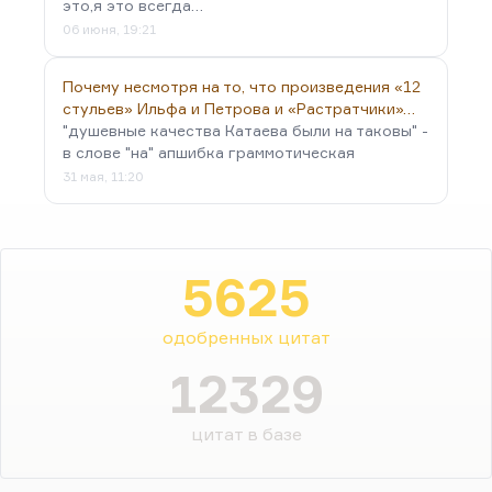
это,я это всегда…
06 июня, 19:21
Почему несмотря на то, что произведения «12
стульев» Ильфа и Петрова и «Растратчики»…
"душевные качества Катаева были на таковы" -
в слове "на" апшибка граммотическая
31 мая, 11:20
5625
одобренных цитат
12329
цитат в базе