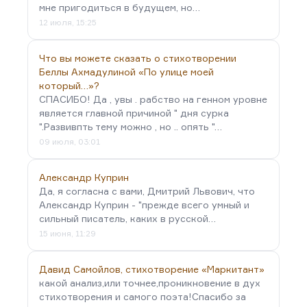
мне пригодиться в будущем, но…
12 июля, 15:25
Что вы можете сказать о стихотворении
Беллы Ахмадулиной «По улице моей
который…»?
СПАСИБО! Да , увы . рабство на генном уровне
является главной причиной " дня сурка
".Развивпть тему можно , но .. опять "…
09 июля, 03:01
Александр Куприн
Да, я согласна с вами, Дмитрий Львович, что
Александр Куприн - "прежде всего умный и
сильный писатель, каких в русской…
15 июня, 11:29
Давид Самойлов, стихотворение «Маркитант»
какой анализ,или точнее,проникновение в дух
стихотворения и самого поэта!Спасибо за