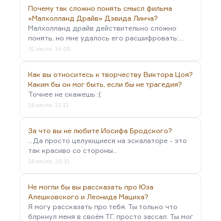
Почему так сложно понять смысл фильма
«Малхолланд Драйв» Дэвида Линча?
Малхолланд драйв действительно сложно
понять, но мне удалось его расшифровать:…
31 июля, 14:05
Как вы относитесь к творчеству Виктора Цоя?
Каким бы он мог быть, если бы не трагедия?
Точнее не скажешь :(
16 июля, 21:11
За что вы не любите Иосифа Бродского?
...Да просто целующиеся на эскалаторе - это
так красиво со стороны...
16 июля, 20:11
Не могли бы вы рассказать про Юза
Алешковского и Леонида Мациха?
Я могу рассказать про тебя. Ты только что
блркнул меня в своём ТГ, просто зассал. Ты мог