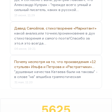
Александр Куприн - "прежде всего умный и
сильный писатель, каких в русской…
15 июня, 11:29
Давид Самойлов, стихотворение «Маркитант»
какой анализ,или точнее,проникновение в дух
стихотворения и самого поэта!Спасибо за
это,я это всегда…
06 июня, 19:21
Почему несмотря на то, что произведения «12
стульев» Ильфа и Петрова и «Растратчики»…
"душевные качества Катаева были на таковы" -
в слове "на" апшибка граммотическая
31 мая, 11:20
5625