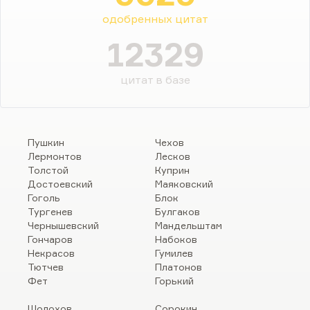
одобренных цитат
12329
цитат в базе
Пушкин
Чехов
Лермонтов
Лесков
Толстой
Куприн
Достоевский
Маяковский
Гоголь
Блок
Тургенев
Булгаков
Чернышевский
Мандельштам
Гончаров
Набоков
Некрасов
Гумилев
Тютчев
Платонов
Фет
Горький
Шолохов
Сорокин