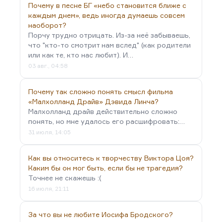
Почему в песне БГ «небо становится ближе с
каждым днем», ведь иногда думаешь совсем
наоборот?
Порчу трудно отрицать. Из-за неё забываешь,
что "кто-то смотрит нам вслед" (как родители
или как те, кто нас любит). И…
03 авг., 04:58
Почему так сложно понять смысл фильма
«Малхолланд Драйв» Дэвида Линча?
Малхолланд драйв действительно сложно
понять, но мне удалось его расшифровать:…
31 июля, 14:05
Как вы относитесь к творчеству Виктора Цоя?
Каким бы он мог быть, если бы не трагедия?
Точнее не скажешь :(
16 июля, 21:11
За что вы не любите Иосифа Бродского?