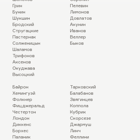
Грин
Пелевин
Бунин
Лимонов
Шукшин
Довлатов
Бродский
Акунин
Стругацкие
Иванов
Пастернак
Веллер
Солженицын
Быков
Шаламов
Трифонов
Аксенов
Окуджава
Высоцкий
Байрон
Тарковский
Хемингуэй
Балабанов
Фолкнер
Звягинцев
Фицджеральд
Коппола
Честертон
Кубрик
Лондон
Скорсезе
Диккенс
Джармуш
Борхес
Линч
Паланик
Феллини