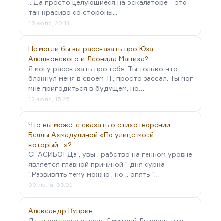
...Да просто целующиеся на эскалаторе - это
так красиво со стороны...
16 июля, 20:11
Не могли бы вы рассказать про Юза
Алешковского и Леонида Мациха?
Я могу рассказать про тебя. Ты только что
блркнул меня в своём ТГ, просто зассал. Ты мог
мне пригодиться в будущем, но…
12 июля, 15:25
Что вы можете сказать о стихотворении
Беллы Ахмадулиной «По улице моей
который…»?
СПАСИБО! Да , увы . рабство на генном уровне
является главной причиной " дня сурка
".Развивпть тему можно , но .. опять "…
09 июля, 03:01
Александр Куприн
Да, я согласна с вами, Дмитрий Львович, что