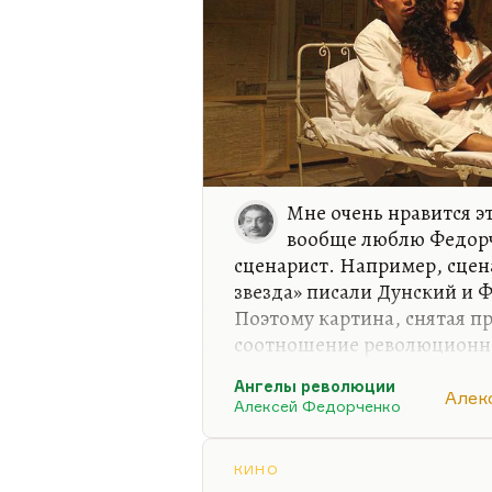
Мне очень нравится э
вообще люблю Федорч
сценарист. Например, сцен
звезда» писали Дунский и Ф
Поэтому картина, снятая пр
соотношение революционно
архаики, русской архаики,
Ангелы революции
увлекательной, сентимента
Алек
Алексей Федорченко
удивительно динамичной. 
закрыт от зрителя, и он до
было трудно. При том, что
КИНО