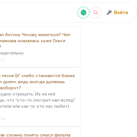
Войти
ал Антону Чехову жениться? Чем
изинова оказалась хуже Ольги
?
бедительно.
:23
 песне БГ «небо становится ближе
м днем», ведь иногда думаешь
наоборот?
удно отрицать. Из-за неё
ь, что "кто-то смотрит нам вслед"
ители или как те, кто нас любит).
4:58
так сложно понять смысл фильма