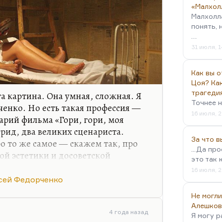
«Малхол
Малхолл
понять, 
…
31 июля, 1
Как вы о
Цоя? Как
трагеди
та картина. Она умная, сложная. Я
Точнее н
енко. Но есть такая профессия —
16 июля, 2
арий фильма «Гори, гори, моя
рид, два великих сценариста.
За что 
о то же самое — скажем так, про
...Да пр
й эстетики и досоветской
это так 
— она получилась весёлой,
16 июля, 2
льной, чувствительной,
сей Федорченко
А фильм Федорченко герметически
Не могли
вольно трудно смотрится. Ну, мне
Алешков
 в нём есть совершенно гениальные
4 года назад
Я могу р