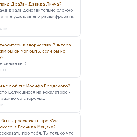
ланд Драйв» Дэвида Линча?
анд драйв действительно сложно
но мне удалось его расшифровать:
4:05
тноситесь к творчеству Виктора
им бы он мог быть, если бы не
я?
е скажешь :(
1:11
вы не любите Иосифа Бродского?
осто целующиеся на эскалаторе -
красиво со стороны...
0:11
 бы вы рассказать про Юза
ского и Леонида Мациха?
ассказать про тебя. Ты только что