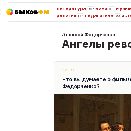
литература
кино
музы
4693
655
Быков
ФМ
религия
педагогика
ист
152
180
Алексей Федорченко
Ангелы рев
КИНО
Что вы думаете о фильм
Федорченко?