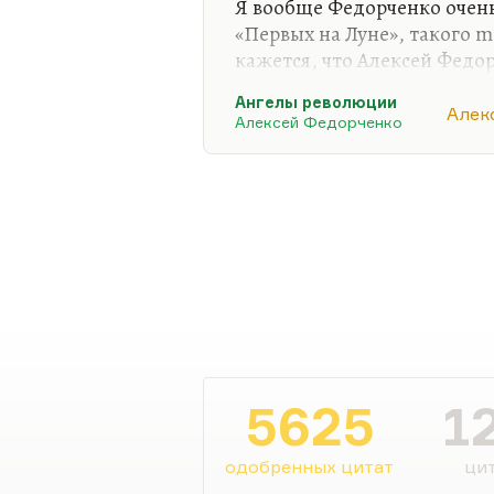
Я вообще Федорченко очень
«Первых на Луне», такого 
кажется, что Алексей Федо
человек. Многое мне в фил
Ангелы революции
затянутым.
Алек
Алексей Федорченко
Понимаете, про эту эпоху 
эпоху раннего революционн
убеждён, что лучший филь
странствий» и «Экипажа»,—
— Малевич». Она даже лучш
гори, моя звезда». «Гори, г
5625
1
одобренных цитат
цит