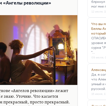
ам представлено очень хорошо. Вот
блркнул 
ьм «Ангелы революции»
мог мне 
ось. Она…
12 июля, 1
Что вы 
Беллы А
который
СПАСИБО!
уровне я
сурка ".
"…
09 июля, 
Алексан
Да, я со
что Алек
умный и 
русской
основе «Ангелов революции» лежит
15 июня, 1
е знаю. Уточню. Что касается
ьм прекрасный, просто прекрасный.