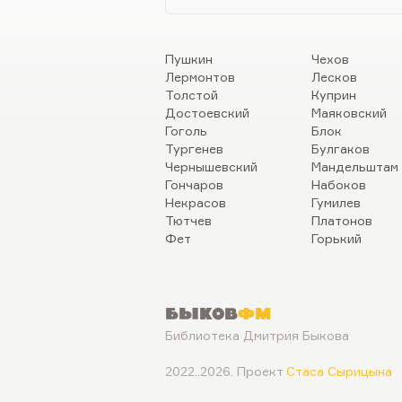
Пушкин
Чехов
Лермонтов
Лесков
Толстой
Куприн
Достоевский
Маяковский
Гоголь
Блок
Тургенев
Булгаков
Чернышевский
Мандельштам
Гончаров
Набоков
Некрасов
Гумилев
Тютчев
Платонов
Фет
Горький
Быков
ФМ
Библиотека Дмитрия Быкова
2022..2026. Проект
Стаса Сырицына