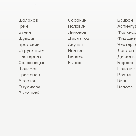
Шолохов
Сорокин
Байрон
Грин
Пелевин
Хемингу
Бунин
Лимонов
Фолкне
Шукшин
Довлатов
Фицдже
Бродский
Акунин
Честерт
Стругацкие
Иванов
Лондон
Пастернак
Веллер
Диккенс
Солженицын
Быков
Борхес
Шаламов
Паланик
Трифонов
Роулинг
Аксенов
Кинг
Окуджава
Капоте
Высоцкий