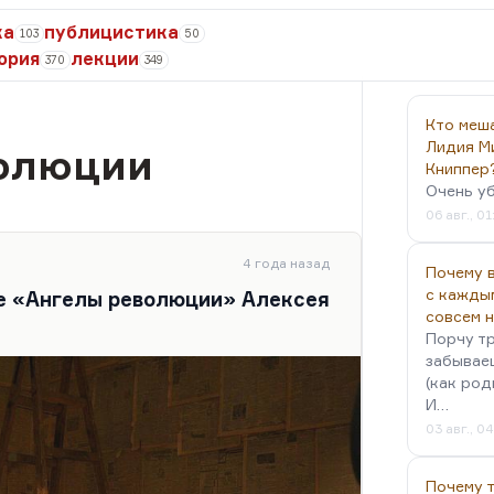
ка
публицистика
103
50
ория
лекции
370
349
Кто меш
Лидия М
олюции
Книппер
Очень у
06 авг., 01
4 года назад
Почему в
с кажды
е «Ангелы революции» Алексея
совсем 
Порчу тр
забываеш
(как род
И…
03 авг., 0
Почему 