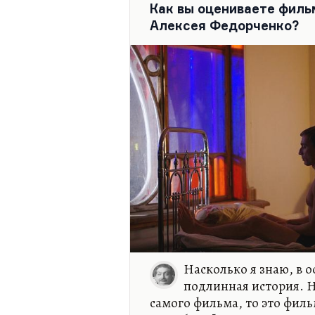
куски. Всё это язычество т
Как вы оцениваете фил
эта сова… «Что с ней случил
Алексея Федорченко?
Насколько я знаю, в 
подлинная история. Н
самого фильма, то это фил