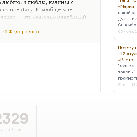
Давид С
 люблю, и люблю, начиная с
«Маркит
mockumentary. И вообще мне
какой ан
рченко — это сказочно одарённый
дух стих
ьме кажется, может быть,
Спасибо 
сей Федорченко
06 июня, 1
вообще интересно снимать,— про
ого энтузиазма. Я глубоко
Почему н
«12 стул
м Митты, кроме «Сказки
«Растра
 это его последняя картина «Шагал
"душевн
е, чем… Да, ещё, конечно, «Гори,
таковы" 
ори, моя…
граммот
31 мая, 11
2329
ат в базе