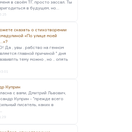
меня в своём ТГ, просто зассал. Ты
пригодиться в будущем, но…
5:25
можете сказать о стихотворении
хмадулиной «По улице моей
…»?
 Да , увы . рабство на генном
вляется главной причиной " дня
Развивпть тему можно , но .. опять
03:01
др Куприн
гласна с вами, Дмитрий Львович,
сандр Куприн - "прежде всего
сильный писатель, каких в
…
1:29