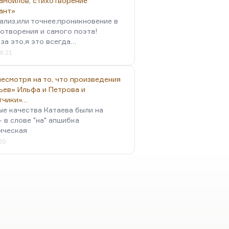
амойлов, стихотворение
ант»
ализ,или точнее,проникновение в
отворения и самого поэта!
за это,я это всегда…
9:21
есмотря на то, что произведения
ьев» Ильфа и Петрова и
тчики»…
ые качества Катаева были на
- в слове "на" апшибка
ическая
:20