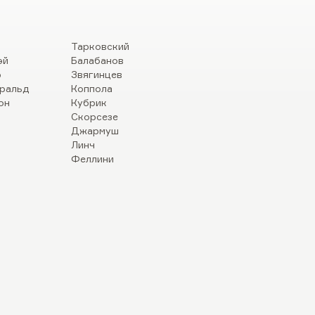
Тарковский
эй
Балабанов
р
Звягинцев
ральд
Коппола
он
Кубрик
Скорсезе
Джармуш
Линч
Феллини