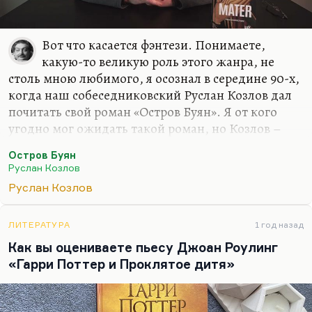
Вот что касается фэнтези. Понимаете,
какую-то великую роль этого жанра, не
столь мною любимого, я осознал в середине 90-х,
когда наш собеседниковский Руслан Козлов дал
почитать свой роман «Остров Буян». Я от кого
угодно мог ожидать такой роман, но Козлов –
известный политический журналист, он
Остров Буян
редактировал «Смену» ленинградскую, он автор
Руслан Козлов
первой публикации о «Митьках», он и открыл их
Руслан Козлов
как течение. Он был автором первого ответа
Нине Андреевой на «Не могу поступиться
принципами». Когда все замерли, думая, что это
ЛИТЕРАТУРА
1 год назад
произошел поворот в правительстве, а вот Козлов
Как вы оцениваете пьесу Джоан Роулинг
взял и написал очень резкую и язвительную
«Гарри Поттер и Проклятое дитя»
статью «Не могу молчать».
Я знал его как очень сильного публициста. Он