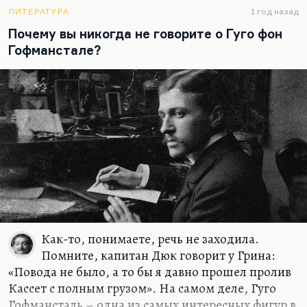
И я своих не знаю берегов.
ЛИТЕРАТУРА
1 год назад
Особенно мне нравится вот этот ритмический
Почему вы никогда не говорите о Гуго фон
сбой.
Гофманстале?
И сколько я стихов не написала,
И тайный хор их бродит вкруг меня
И, может быть, еще когда-нибудь
Меня задушит...
Как-то, понимаете, речь не заходила.
Помните, капитан Дюк говорит у Грина:
«Повода не было, а то бы я давно прошел пролив
Кассет с полным грузом». На самом деле, Гуго
Гофмансталь – одна из самых интересных фигур в