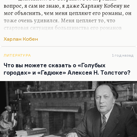
вопрос, я сам не знаю, я даже Харлану Кобену не
мог объяснить, чем меня цепляют его романы, он
тоже очень удивился. Меня цепляет то, что
стартовая ситуация большинства его романов
(сейчас вышел новый, который называется
Харлан Кобен
«Дураков нет») – это или внезапное исчезновение
персонажа, или его внезапное появление.
Ребенок внезапно появляется на стоянке
ЛИТЕРАТУРА
1 год назад
парковки, а где он был, куда его родители
Что вы можете сказать о «Голубых
делись, – не понятно.
городах» и «Гадюке» Алексея Н. Толстого?
Меня вообще цепляют истории с тайнами, но,
если говорить серьезно, одна из самых больших
тайн, это как цветение в разные сроки, такой
приспособлительный механизм растения... Люди
исчезают из поля зрения…