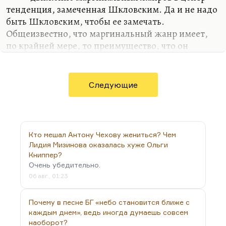
тенденция, замеченная Шкловским. Да и не надо
быть Шкловским, чтобы ее замечать.
Общеизвестно, что маргинальный жанр имеет,
по крайней мере, то преимущество, что он
выражает читательский запрос. Когда
маргинальная, альбомная, мадригальная лирика
(мадригально-маргинальная) двинулась в центр и
Следующие
оттеснила философскую поэзию, оду и эпос, – это
было выражение немножко обывательского
желания говорить красиво, но это было
выдвижение в мейнстрим живого человеческого
Кто мешал Антону Чехову жениться? Чем
чувства, а не официально предписанного.
Лидия Мизинова оказалась хуже Ольги
Книппер?
И конечно, Пушкин, который именно на
Очень убедительно.
любовной лирике, беспринципно откровенной,
06 авг., 01:23
сделал себе…
Почему в песне БГ «небо становится ближе с
каждым днем», ведь иногда думаешь совсем
наоборот?