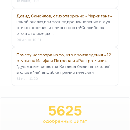
15 июня, 11:29
Давид Самойлов, стихотворение «Маркитант»
какой анализ,или точнее,проникновение в дух
стихотворения и самого поэта!Спасибо за
это,я это всегда…
06 июня, 19:21
Почему несмотря на то, что произведения «12
стульев» Ильфа и Петрова и «Растратчики»…
"душевные качества Катаева были на таковы" -
в слове "на" апшибка граммотическая
31 мая, 11:20
5625
одобренных цитат