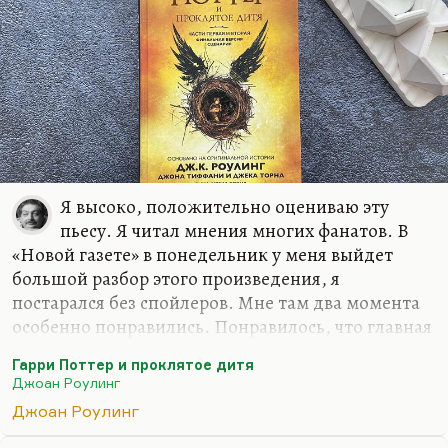
замечательно писал,…
Я высоко, положительно оцениваю эту
пьесу. Я читал мнения многих фанатов. В
«Новой газете» в понедельник у меня выйдет
большой разбор этого произведения, я
постарался без спойлеров. Мне там два момента
особенно понравились. Понравилось, что главная
злодейка — всё-таки женщина. Этого со времён
Гарри Поттер и проклятое дитя
Миледи не было. Не сочтите это за спойлер, это
Джоан Роулинг
для меня важно. Ну и потом, какие спойлеры?
Джоан Роулинг
Всё это давно напечатано в Сети.