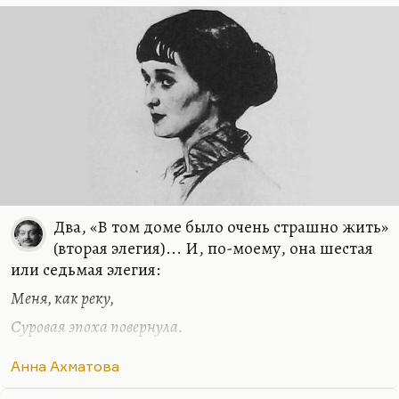
Серебряного века,…
Два, «В том доме было очень страшно жить»
(вторая элегия)... И, по-моему, она шестая
или седьмая элегия:
Меня, как реку,
Суровая эпоха повернула.
Мне подменили жизнь. В другое русло,
Анна Ахматова
Мимо другого потекла она,