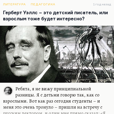
Что касается второго важного для меня открытия.
ЛИТЕРАТУРА
ПЕДАГОГИКА
1 год назад
Там потрясающе дана тема родительского
Герберт Уэллс – это детский писатель, или
бессилия, когда ты понимаешь, что ты хочешь
взрослым тоже будет интересно?
мальчика своего или девочку защитить от боли, а
Дамблдор с портрета отвечает: «Боль должна
прийти. И она придёт». И тогда почти
буквально…
Ребята, я не вижу принципиальной
разницы. Я с детьми говорю так, как со
взрослыми. Вот как раз сегодня студенты – и
меня это очень тронуло – пришли на встречу с
русским лектором, и один мне прямо сказал: «Я