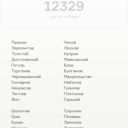
12329
цитат в базе
Пушкин
Чехов
Лермонтов
Лесков
Толстой
Куприн
Достоевский
Маяковский
Гоголь
Блок
Тургенев
Булгаков
Чернышевский
Мандельштам
Гончаров
Набоков
Некрасов
Гумилев
Тютчев
Платонов
Фет
Горький
Шолохов
Сорокин
Грин
Пелевин
Бунин
Лимонов
Шукшин
Довлатов