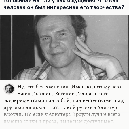
Головина? Нет ли у вас ощущения, что как
человек он был интереснее его творчества?
Ну, это без сомнения. Именно потому, что
Эжен Головин, Евгений Головин с его
экспериментами над собой, над веществами, над
другими людьми — это такой русский Алистер
Кроули. Но если у Алистера Кроули лучше всего
именно стихи и проза, ныне нам доступные в
гениальных переводах Кати Дайс, то у Головина