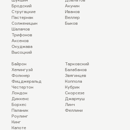
Бродский
Акунин
Стругацкие
Иванов
Пастернак
Веллер
Солженицын
Быков
Шаламов
Трифонов
Аксенов
Окуджава
Высоцкий
Байрон
Тарковский
Хемингуэй
Балабанов
Фолкнер
Звягинцев
Фицджеральд
Коппола
Честертон
Кубрик
Лондон
Скорсезе
Диккенс
Джармуш
Борхес
Линч
Паланик
Феллини
Роулинг
Кинг
Капоте