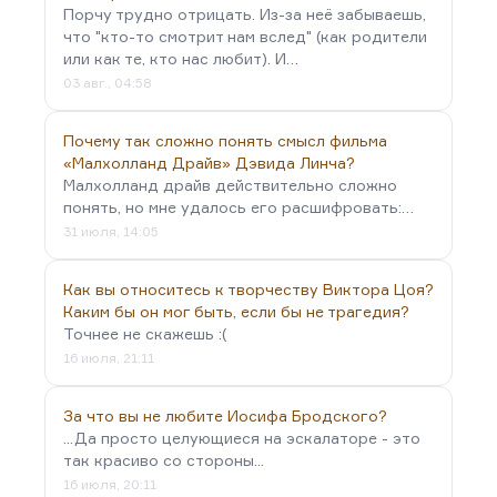
Порчу трудно отрицать. Из-за неё забываешь,
что "кто-то смотрит нам вслед" (как родители
или как те, кто нас любит). И…
03 авг., 04:58
Почему так сложно понять смысл фильма
«Малхолланд Драйв» Дэвида Линча?
Малхолланд драйв действительно сложно
понять, но мне удалось его расшифровать:…
31 июля, 14:05
Как вы относитесь к творчеству Виктора Цоя?
Каким бы он мог быть, если бы не трагедия?
Точнее не скажешь :(
16 июля, 21:11
За что вы не любите Иосифа Бродского?
...Да просто целующиеся на эскалаторе - это
так красиво со стороны...
16 июля, 20:11