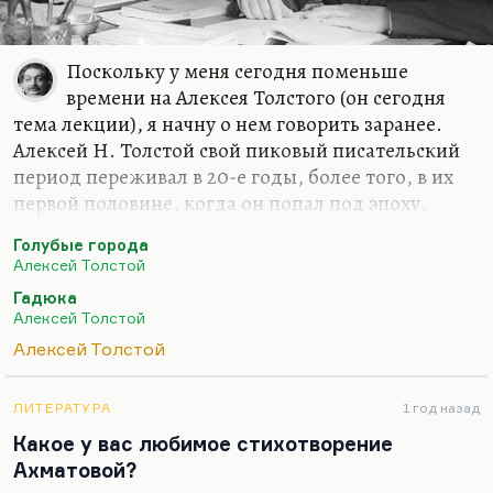
Поскольку у меня сегодня поменьше
времени на Алексея Толстого (он сегодня
тема лекции), я начну о нем говорить заранее.
Алексей Н. Толстой свой пиковый писательский
период переживал в 20-е годы, более того, в их
первой половине, когда он попал под эпоху,
соответствующую его темпераменту. Разговоры о
Голубые города
том, что ему соответствовал здравый, простой,
Алексей Толстой
народный реализм и что он как бы отстаивал
Гадюка
норму среди перверсий Серебряного века, – он,
Алексей Толстой
может быть, норму эту любил, но сам ее не
Алексей Толстой
выражал отнюдь. Чувство, что он возрождал
традиционный реализм среди «Подземной
клюквы» (как называлась у него «Бродячая собака»
ЛИТЕРАТУРА
1 год назад
в «Егоре Обозове»)… Понимаете, Егор Обозов не
Какое у вас любимое стихотворение
зря был влюблен в роковую женщину
Ахматовой?