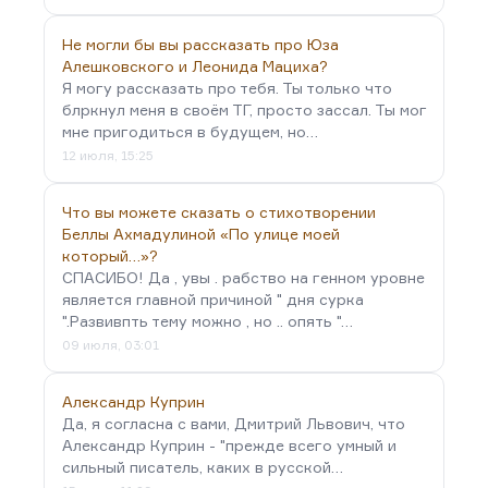
Не могли бы вы рассказать про Юза
Алешковского и Леонида Мациха?
Я могу рассказать про тебя. Ты только что
блркнул меня в своём ТГ, просто зассал. Ты мог
мне пригодиться в будущем, но…
12 июля, 15:25
Что вы можете сказать о стихотворении
Беллы Ахмадулиной «По улице моей
который…»?
СПАСИБО! Да , увы . рабство на генном уровне
является главной причиной " дня сурка
".Развивпть тему можно , но .. опять "…
09 июля, 03:01
Александр Куприн
Да, я согласна с вами, Дмитрий Львович, что
Александр Куприн - "прежде всего умный и
сильный писатель, каких в русской…