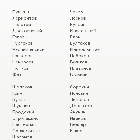
Пушкин
Чехов
Лермонтов
Лесков
Толстой
Куприн
Достоевский
Маяковский
Гоголь
Блок
Тургенев
Булгаков
Чернышевский
Мандельштам
Гончаров
Набоков
Некрасов
Гумилев
Тютчев
Платонов
Фет
Горький
Шолохов
Сорокин
Грин
Пелевин
Бунин
Лимонов
Шукшин
Довлатов
Бродский
Акунин
Стругацкие
Иванов
Пастернак
Веллер
Солженицын
Быков
Шаламов