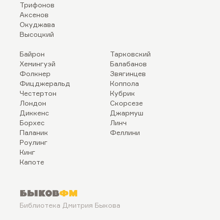
Трифонов
Аксенов
Окуджава
Высоцкий
Байрон
Тарковский
Хемингуэй
Балабанов
Фолкнер
Звягинцев
Фицджеральд
Коппола
Честертон
Кубрик
Лондон
Скорсезе
Диккенс
Джармуш
Борхес
Линч
Паланик
Феллини
Роулинг
Кинг
Капоте
Быков
ФМ
Библиотека Дмитрия Быкова