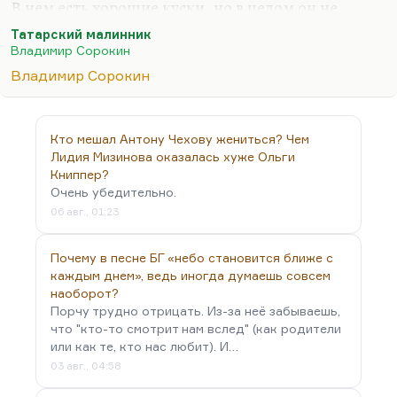
В нем есть хорошие куски, но в целом он не
показался мне особенно интересным. Как-то это
Татарский малинник
всё уже свинчено из опробованных конструкций.
Владимир Сорокин
В «Докторе Гарине» было как-то больше новизны.
Владимир Сорокин
Хотя и «Доктор Гарин» развивает основные уже
готовые сорокинские мифологемы и приемы. Но
это естественно. Понимаете, когда жизнь не
Кто мешал Антону Чехову жениться? Чем
предлагает какой-то особенной новизны, мы не
Лидия Мизинова оказалась хуже Ольги
можем ее ждать от писателя.
Книппер?
Очень убедительно.
06 авг., 01:23
Почему в песне БГ «небо становится ближе с
каждым днем», ведь иногда думаешь совсем
наоборот?
Порчу трудно отрицать. Из-за неё забываешь,
что "кто-то смотрит нам вслед" (как родители
или как те, кто нас любит). И…
03 авг., 04:58