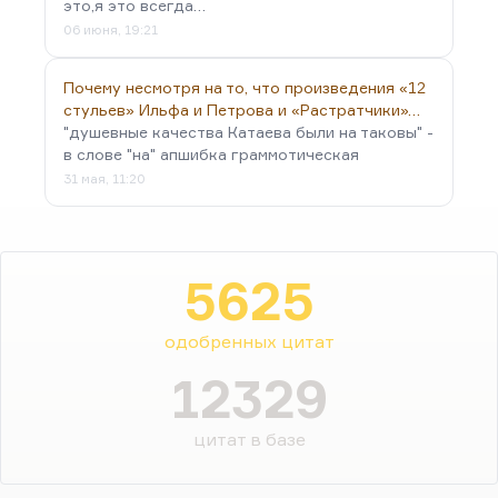
это,я это всегда…
06 июня, 19:21
Почему несмотря на то, что произведения «12
стульев» Ильфа и Петрова и «Растратчики»…
"душевные качества Катаева были на таковы" -
в слове "на" апшибка граммотическая
31 мая, 11:20
5625
одобренных цитат
12329
цитат в базе