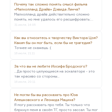
Почему так сложно понять смысл фильма
«Малхолланд Драйв» Дэвида Линча?
Малхолланд драйв действительно сложно
понять, но мне удалось его расшифровать:…
31 июля, 14:05
Как вы относитесь к творчеству Виктора Цоя?
Каким бы он мог быть, если бы не трагедия?
Точнее не скажешь :(
16 июля, 21:11
За что вы не любите Иосифа Бродского?
...Да просто целующиеся на эскалаторе - это
так красиво со стороны...
16 июля, 20:11
Не могли бы вы рассказать про Юза
Алешковского и Леонида Мациха?
Я могу рассказать про тебя. Ты только что
блркнул меня в своём ТГ, просто зассал. Ты мог