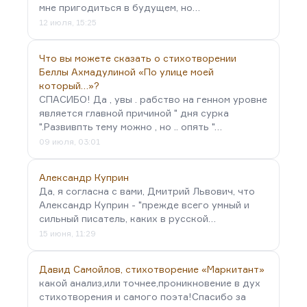
мне пригодиться в будущем, но…
12 июля, 15:25
Что вы можете сказать о стихотворении
Беллы Ахмадулиной «По улице моей
который…»?
СПАСИБО! Да , увы . рабство на генном уровне
является главной причиной " дня сурка
".Развивпть тему можно , но .. опять "…
09 июля, 03:01
Александр Куприн
Да, я согласна с вами, Дмитрий Львович, что
Александр Куприн - "прежде всего умный и
сильный писатель, каких в русской…
15 июня, 11:29
Давид Самойлов, стихотворение «Маркитант»
какой анализ,или точнее,проникновение в дух
стихотворения и самого поэта!Спасибо за