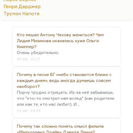
Генри Даргера), чью комнату
Генри Дарджер
реконструированную вы можете увидеть в Чикаго
Трумэн Капоте
в Музее аутсайдерского искусства. Я…
Кто мешал Антону Чехову жениться? Чем
Лидия Мизинова оказалась хуже Ольги
Книппер?
Очень убедительно.
06 авг., 01:23
Почему в песне БГ «небо становится ближе с
каждым днем», ведь иногда думаешь совсем
наоборот?
Порчу трудно отрицать. Из-за неё забываешь,
что "кто-то смотрит нам вслед" (как родители
или как те, кто нас любит). И…
03 авг., 04:58
Почему так сложно понять смысл фильма
«Малхолланд Драйв» Дэвида Линча?