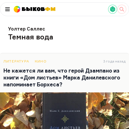
Быков
ФМ
Уолтер Саллес
Темная вода
ЛИТЕРАТУРА
КИНО
3 года назад
Не кажется ли вам, что герой Дзампано из
книги «Дом листьев» Марка Данилевского
напоминает Борхеса?