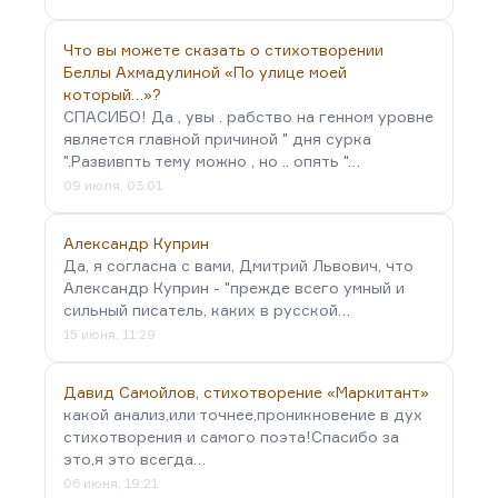
Что вы можете сказать о стихотворении
Беллы Ахмадулиной «По улице моей
который…»?
СПАСИБО! Да , увы . рабство на генном уровне
является главной причиной " дня сурка
".Развивпть тему можно , но .. опять "…
09 июля, 03:01
Александр Куприн
Да, я согласна с вами, Дмитрий Львович, что
Александр Куприн - "прежде всего умный и
сильный писатель, каких в русской…
15 июня, 11:29
Давид Самойлов, стихотворение «Маркитант»
какой анализ,или точнее,проникновение в дух
стихотворения и самого поэта!Спасибо за
это,я это всегда…
06 июня, 19:21