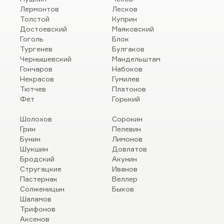
Лермонтов
Лесков
Толстой
Куприн
Достоевский
Маяковский
Гоголь
Блок
Тургенев
Булгаков
Чернышевский
Мандельштам
Гончаров
Набоков
Некрасов
Гумилев
Тютчев
Платонов
Фет
Горький
Шолохов
Сорокин
Грин
Пелевин
Бунин
Лимонов
Шукшин
Довлатов
Бродский
Акунин
Стругацкие
Иванов
Пастернак
Веллер
Солженицын
Быков
Шаламов
Трифонов
Аксенов