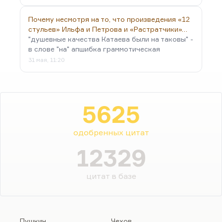
Почему несмотря на то, что произведения «12
стульев» Ильфа и Петрова и «Растратчики»…
"душевные качества Катаева были на таковы" -
в слове "на" апшибка граммотическая
31 мая, 11:20
5625
одобренных цитат
12329
цитат в базе
Пушкин
Чехов