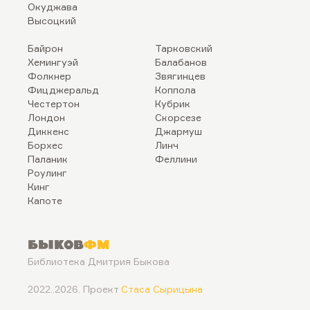
Окуджава
Высоцкий
Байрон
Тарковский
Хемингуэй
Балабанов
Фолкнер
Звягинцев
Фицджеральд
Коппола
Честертон
Кубрик
Лондон
Скорсезе
Диккенс
Джармуш
Борхес
Линч
Паланик
Феллини
Роулинг
Кинг
Капоте
Быков
ФМ
Библиотека Дмитрия Быкова
2022..2026. Проект
Стаса Сырицына