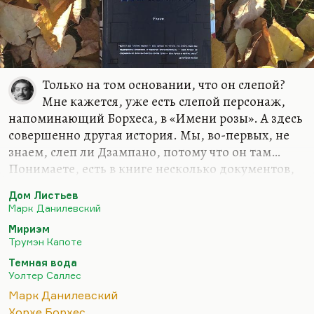
Только на том основании, что он слепой?
Мне кажется, уже есть слепой персонаж,
напоминающий Борхеса, в «Имени розы». А здесь
совершенно другая история. Мы, во-первых, не
знаем, слеп ли Дзампано, потому что он там…
Понимаете, есть в книге несколько документов,
которые выдают в нём опытного зрителя и
Дом Листьев
говорят, что он и фильмы смотрел, и реагировал
Марк Данилевский
как-то. Непонятно, слеп ли он. А если слеп, нет
Мириэм
ли у него третьего глаза?
Трумэн Капоте
Во-вторых, по-моему, Дзампано похож не на
Темная вода
Борхеса, а на совершенно конкретного и тоже
Уолтер Саллес
довольно страшного персонажа — на Генри
Марк Данилевский
Дарджера (или как его называют в его музее —
Хорхе Борхес