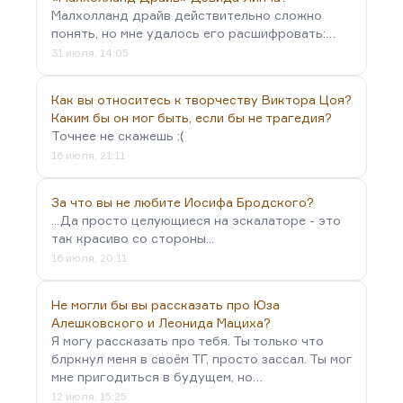
Малхолланд драйв действительно сложно
понять, но мне удалось его расшифровать:…
31 июля, 14:05
Как вы относитесь к творчеству Виктора Цоя?
Каким бы он мог быть, если бы не трагедия?
Точнее не скажешь :(
16 июля, 21:11
За что вы не любите Иосифа Бродского?
...Да просто целующиеся на эскалаторе - это
так красиво со стороны...
16 июля, 20:11
Не могли бы вы рассказать про Юза
Алешковского и Леонида Мациха?
Я могу рассказать про тебя. Ты только что
блркнул меня в своём ТГ, просто зассал. Ты мог
мне пригодиться в будущем, но…
12 июля, 15:25