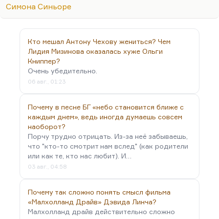
рано. Другое дело, что в старости она была
Симона Синьоре
красива, она была просто прелестна. И мне очень
понравилось как-то наблюдать её именно в тех
картинах, когда уже она давно после всякого
Кто мешал Антону Чехову жениться? Чем
Монтана, уже далеко за шестьдесят. Вот тут в
Лидия Мизинова оказалась хуже Ольги
ней, по-моему, и проступило какое-то
Книппер?
благородство. Это к вопросу о том, как меняется
Очень убедительно.
человек в старости.
06 авг., 01:23
Я не знаю, что назвать лучшей работой Шнайдер.
Почему в песне БГ «небо становится ближе с
Для меня самой потрясающей, конечно, её
каждым днем», ведь иногда думаешь совсем
работой всегда было…
наоборот?
Порчу трудно отрицать. Из-за неё забываешь,
что "кто-то смотрит нам вслед" (как родители
или как те, кто нас любит). И…
03 авг., 04:58
Почему так сложно понять смысл фильма
«Малхолланд Драйв» Дэвида Линча?
Малхолланд драйв действительно сложно