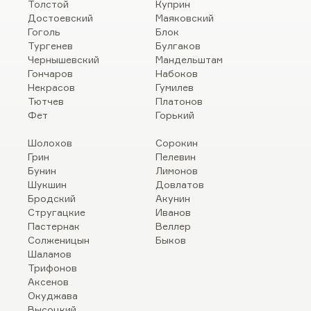
Толстой
Куприн
Достоевский
Маяковский
Гоголь
Блок
Тургенев
Булгаков
Чернышевский
Мандельштам
Гончаров
Набоков
Некрасов
Гумилев
Тютчев
Платонов
Фет
Горький
Шолохов
Сорокин
Грин
Пелевин
Бунин
Лимонов
Шукшин
Довлатов
Бродский
Акунин
Стругацкие
Иванов
Пастернак
Веллер
Солженицын
Быков
Шаламов
Трифонов
Аксенов
Окуджава
Высоцкий