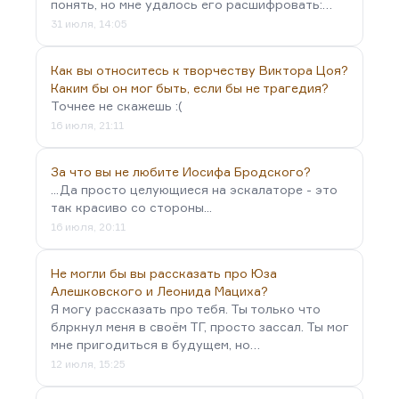
понять, но мне удалось его расшифровать:…
31 июля, 14:05
Как вы относитесь к творчеству Виктора Цоя?
Каким бы он мог быть, если бы не трагедия?
Точнее не скажешь :(
16 июля, 21:11
За что вы не любите Иосифа Бродского?
...Да просто целующиеся на эскалаторе - это
так красиво со стороны...
16 июля, 20:11
Не могли бы вы рассказать про Юза
Алешковского и Леонида Мациха?
Я могу рассказать про тебя. Ты только что
блркнул меня в своём ТГ, просто зассал. Ты мог
мне пригодиться в будущем, но…
12 июля, 15:25