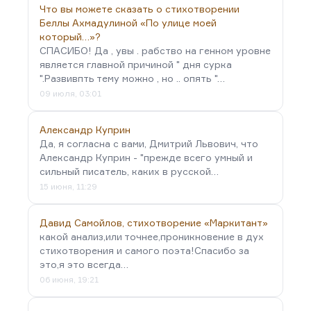
Что вы можете сказать о стихотворении
Беллы Ахмадулиной «По улице моей
который…»?
СПАСИБО! Да , увы . рабство на генном уровне
является главной причиной " дня сурка
".Развивпть тему можно , но .. опять "…
09 июля, 03:01
Александр Куприн
Да, я согласна с вами, Дмитрий Львович, что
Александр Куприн - "прежде всего умный и
сильный писатель, каких в русской…
15 июня, 11:29
Давид Самойлов, стихотворение «Маркитант»
какой анализ,или точнее,проникновение в дух
стихотворения и самого поэта!Спасибо за
это,я это всегда…
06 июня, 19:21