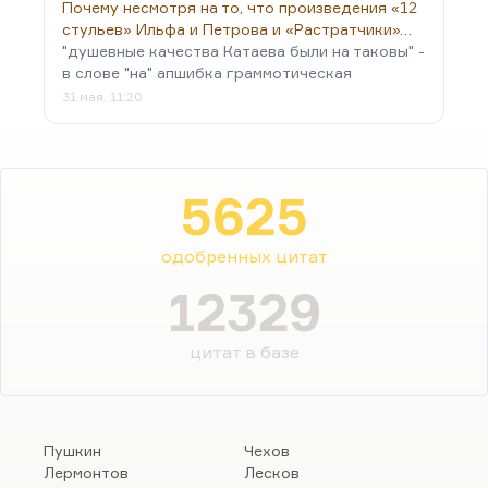
Почему несмотря на то, что произведения «12
стульев» Ильфа и Петрова и «Растратчики»…
"душевные качества Катаева были на таковы" -
в слове "на" апшибка граммотическая
31 мая, 11:20
5625
одобренных цитат
12329
цитат в базе
Пушкин
Чехов
Лермонтов
Лесков