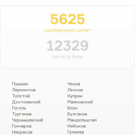
5625
одобренных цитат
12329
цитат в базе
Пушкин
Чехов
Лермонтов
Лесков
Толстой
Куприн
Достоевский
Маяковский
Гоголь
Блок
Тургенев
Булгаков
Чернышевский
Мандельштам
Гончаров
Набоков
Некрасов
Гумилев