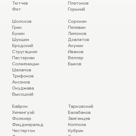
Тютчев
Платонов
Фет
Горький
Шолохов
Сорокин
Грин
Пелевин
Бунин
Лимонов
Шукшин
Довлатов
Бродский
Акунин
Стругацкие
Иванов
Пастернак
Веллер
Солженицын
Быков
Шаламов
Трифонов
Аксенов
Окуджава
Высоцкий
Байрон
Тарковский
Хемингуэй
Балабанов
Фолкнер
Звягинцев
Фицджеральд
Коппола
Честертон
Кубрик