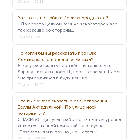
16 июля, 21:11
За что вы не любите Иосифа Бродского?
...Да просто целующиеся на эскалаторе - это
так красиво со стороны...
16 июля, 20:11
Не могли бы вы рассказать про Юза
Алешковского и Леонида Мациха?
Я могу рассказать про тебя. Ты только что
блркнул меня в своём ТГ, просто зассал. Ты мог
мне пригодиться в будущем, но…
12 июля, 15:25
Что вы можете сказать о стихотворении
Беллы Ахмадулиной «По улице моей
который…»?
СПАСИБО! Да , увы . рабство на генном уровне
является главной причиной " дня сурка
".Развивпть тему можно , но .. опять "…
09 июля, 03:01