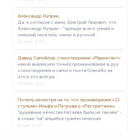
Александр Куприн
Да, я согласна с вами, Дмитрий Львович, что
Александр Куприн - "прежде всего умный и
сильный писатель, каких в русской…
15 июня, 11:29
Давид Самойлов, стихотворение «Маркитант»
какой анализ,или точнее,проникновение в дух
стихотворения и самого поэта!Спасибо за
это,я это всегда…
06 июня, 19:21
Почему несмотря на то, что произведения «12
стульев» Ильфа и Петрова и «Растратчики»…
"душевные качества Катаева были на таковы" -
в слове "на" апшибка граммотическая
31 мая, 11:20