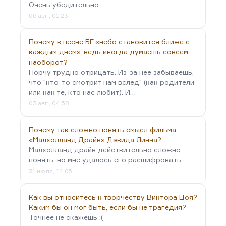
Очень убедительно.
был во Франции представителем, насколько я
06 авг., 01:23
помню, российского Генштаба (это надо
уточнить). Но как бы то ни было, он…
Почему в песне БГ «небо становится ближе с
каждым днем», ведь иногда думаешь совсем
наоборот?
Порчу трудно отрицать. Из-за неё забываешь,
что "кто-то смотрит нам вслед" (как родители
или как те, кто нас любит). И…
03 авг., 04:58
Почему так сложно понять смысл фильма
«Малхолланд Драйв» Дэвида Линча?
Малхолланд драйв действительно сложно
понять, но мне удалось его расшифровать:…
31 июля, 14:05
Как вы относитесь к творчеству Виктора Цоя?
Каким бы он мог быть, если бы не трагедия?
Точнее не скажешь :(