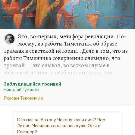
Это, во-первых, метафора революции. По-
моему, из работы Тименчика об образе
трамвая в советской истории… Дело в том, что из
работы Тименчика совершенно очевидно, что
трамвай — это символ, во всяком случае в
советской поэзии, в особенности когда это
красный трамвай (у Окуджавы, скажем), это
Заблудившийся трамвай
символ хода истории.
Николай Гумилёв
У Гумилёва это совершенно очевидный символ
Роман Тименчик
революции. То, что он вскочил на подножку этого
трамвая — это отражение его судьбы в Русской
революции. Он действительно вскочил на её
Кто мешал Антону Чехову жениться? Чем
подножку — он приехал из Франции, когда всё
Лидия Мизинова оказалась хуже Ольги
уже произошло. Он был во Франции, в Англии,
Книппер?