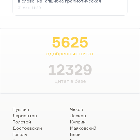
в слове "на" апшибка граммотическая
31 мая, 11:20
5625
одобренных цитат
12329
цитат в базе
Пушкин
Чехов
Лермонтов
Лесков
Толстой
Куприн
Достоевский
Маяковский
Гоголь
Блок