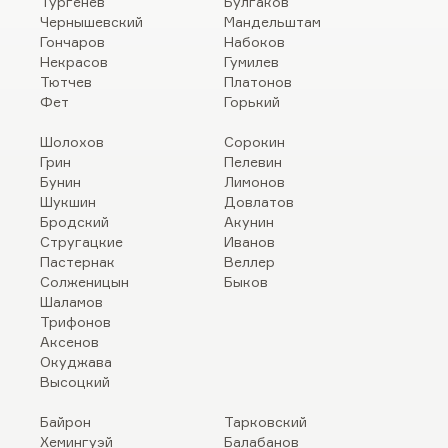
Тургенев
Булгаков
Чернышевский
Мандельштам
Гончаров
Набоков
Некрасов
Гумилев
Тютчев
Платонов
Фет
Горький
Шолохов
Сорокин
Грин
Пелевин
Бунин
Лимонов
Шукшин
Довлатов
Бродский
Акунин
Стругацкие
Иванов
Пастернак
Веллер
Солженицын
Быков
Шаламов
Трифонов
Аксенов
Окуджава
Высоцкий
Байрон
Тарковский
Хемингуэй
Балабанов