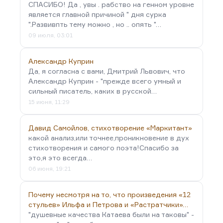
СПАСИБО! Да , увы . рабство на генном уровне
является главной причиной " дня сурка
".Развивпть тему можно , но .. опять "…
09 июля, 03:01
Александр Куприн
Да, я согласна с вами, Дмитрий Львович, что
Александр Куприн - "прежде всего умный и
сильный писатель, каких в русской…
15 июня, 11:29
Давид Самойлов, стихотворение «Маркитант»
какой анализ,или точнее,проникновение в дух
стихотворения и самого поэта!Спасибо за
это,я это всегда…
06 июня, 19:21
Почему несмотря на то, что произведения «12
стульев» Ильфа и Петрова и «Растратчики»…
"душевные качества Катаева были на таковы" -