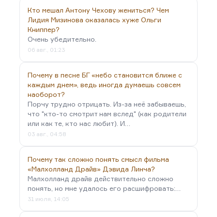
судебный процесс против мира, в котором
Кто мешал Антону Чехову жениться? Чем
столько жестокости, столько мерзости. Вот это
Лидия Мизинова оказалась хуже Ольги
может быть у него…
Книппер?
Очень убедительно.
06 авг., 01:23
Почему в песне БГ «небо становится ближе с
каждым днем», ведь иногда думаешь совсем
наоборот?
Порчу трудно отрицать. Из-за неё забываешь,
что "кто-то смотрит нам вслед" (как родители
или как те, кто нас любит). И…
03 авг., 04:58
Почему так сложно понять смысл фильма
«Малхолланд Драйв» Дэвида Линча?
Малхолланд драйв действительно сложно
понять, но мне удалось его расшифровать:…
31 июля, 14:05