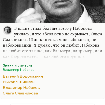
В плане стиля больше всего у Набокова
училась, и это абсолютно не скрывает, Ольга
Славникова. Шишкин совсем не набоковец, не
набоковианин. Я думаю, что он любит Набокова,
не любит его так же, как Вальзера, например, или
как Дюрренматта — как любого крупного
писателя ХХ столетия, но совершенно не
Знаки и символы
чувствует к нему психологической близости.
Владимир Набоков
Разве что, может быть, в том аспекте, что
Евгений Водолазкин
Набоков (возьмите «Signs and Symbols»,
Михаил Шишкин
например) очень остро и болезненно
Владимир Набоков
воспринимает трагизм мира. Так же и Шишкин
Ольга Славникова
во «Взятии Измаила», в «Венерином волосе» как
бы ведет беспрерывную тяжбу, беспрерывный