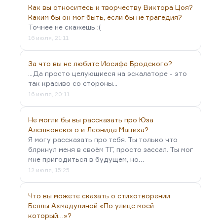
Как вы относитесь к творчеству Виктора Цоя?
Каким бы он мог быть, если бы не трагедия?
Точнее не скажешь :(
16 июля, 21:11
За что вы не любите Иосифа Бродского?
...Да просто целующиеся на эскалаторе - это
так красиво со стороны...
16 июля, 20:11
Не могли бы вы рассказать про Юза
Алешковского и Леонида Мациха?
Я могу рассказать про тебя. Ты только что
блркнул меня в своём ТГ, просто зассал. Ты мог
мне пригодиться в будущем, но…
12 июля, 15:25
Что вы можете сказать о стихотворении
Беллы Ахмадулиной «По улице моей
который…»?