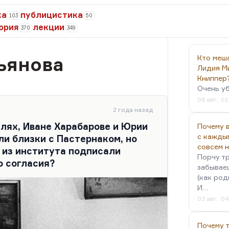
ка
публицистика
103
50
ория
лекции
370
349
ьянова
Кто меш
Лидия М
Книппер
Очень у
06 авг., 01
2 года назад
елях, Иване Харабарове и Юрии
Почему в
с кажды
ли близки с Пастернаком, но
совсем 
 из института подписали
Порчу тр
о согласия?
забываеш
(как род
И…
03 авг., 0
Почему 