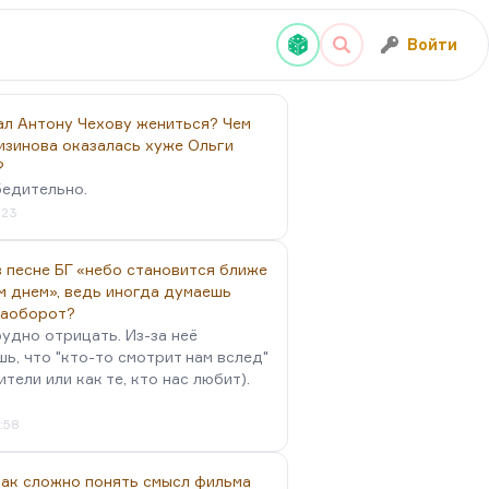
Войти
ал Антону Чехову жениться? Чем
изинова оказалась хуже Ольги
?
бедительно.
:23
 песне БГ «небо становится ближе
м днем», ведь иногда думаешь
наоборот?
удно отрицать. Из-за неё
ь, что "кто-то смотрит нам вслед"
ители или как те, кто нас любит).
4:58
так сложно понять смысл фильма