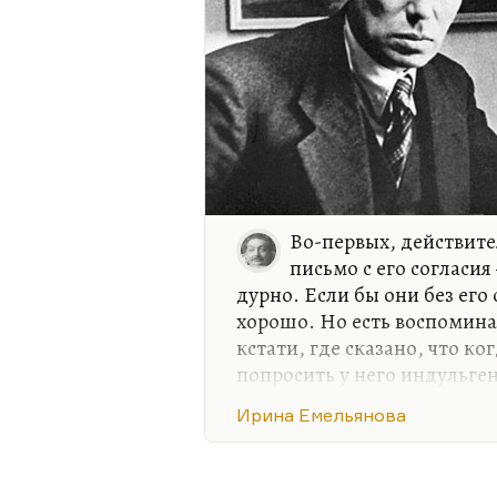
Во-первых, действите
письмо с его согласия
дурно. Если бы они без его
хорошо. Но есть воспомин
кстати, где сказано, что к
попросить у него индульге
Пастернак им вслед смотре
Ирина Емельянова
говорит:
«Они шли, взявшись 
подпрыгивали от радости, от 
Емельяновой. Ну, это дурн