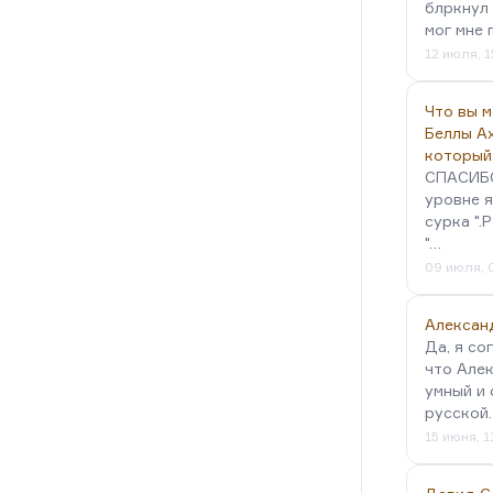
блркнул 
днажды у меня попросил
мог мне 
ротив меня пасквиль, ему это
12 июля, 1
 уже дать…
Что вы 
Беллы А
который
СПАСИБО!
уровне я
сурка ".
"…
09 июля, 
Алексан
Да, я со
что Алек
умный и 
русской
15 июня, 1