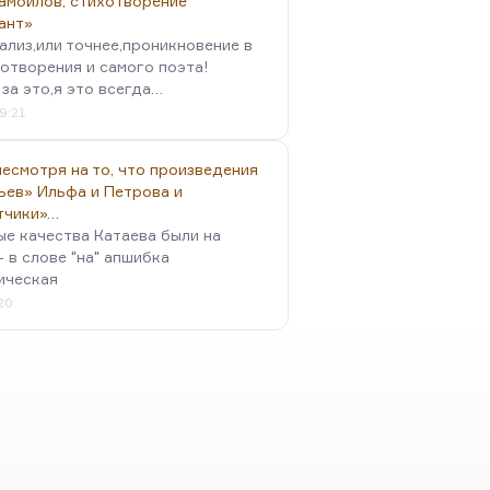
амойлов, стихотворение
ант»
ализ,или точнее,проникновение в
отворения и самого поэта!
за это,я это всегда…
9:21
есмотря на то, что произведения
ьев» Ильфа и Петрова и
тчики»…
ые качества Катаева были на
- в слове "на" апшибка
ическая
:20