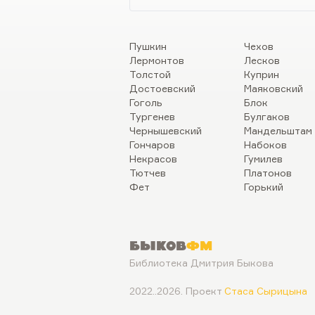
Пушкин
Чехов
Лермонтов
Лесков
Толстой
Куприн
Достоевский
Маяковский
Гоголь
Блок
Тургенев
Булгаков
Чернышевский
Мандельштам
Гончаров
Набоков
Некрасов
Гумилев
Тютчев
Платонов
Фет
Горький
Быков
ФМ
Библиотека Дмитрия Быкова
2022..2026. Проект
Стаса Сырицына