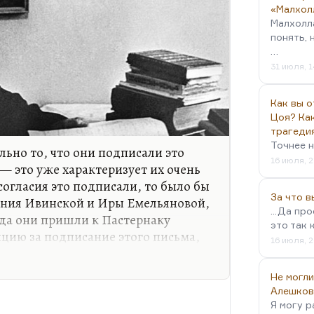
«Малхол
Малхолл
понять, 
…
31 июля, 1
Как вы о
Цоя? Как
трагеди
Точнее н
льно то, что они подписали это
16 июля, 2
 — это уже характеризует их очень
 согласия это подписали, то было бы
За что 
ания Ивинской и Иры Емельяновой,
...Да пр
огда они пришли к Пастернаку
это так 
нцию за подписание этого письма,
16 июля, 2
л с большой иронией, потому что,
за руки, почти бежали, и чуть не
Не могли
него уходя»
. Есть эти мемуары
Алешков
ой поступок.
Я могу р