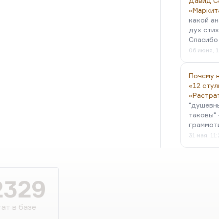
Давид С
«Маркит
какой ан
дух стих
Спасибо 
06 июня, 1
Почему н
«12 стул
«Растра
"душевн
таковы" 
граммот
31 мая, 11
2329
ат в базе