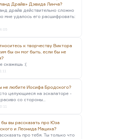
ланд Драйв» Дэвида Линча?
анд драйв действительно сложно
но мне удалось его расшифровать:
4:05
тноситесь к творчеству Виктора
им бы он мог быть, если бы не
я?
е скажешь :(
1:11
вы не любите Иосифа Бродского?
осто целующиеся на эскалаторе -
красиво со стороны...
0:11
 бы вы рассказать про Юза
ского и Леонида Мациха?
ассказать про тебя. Ты только что