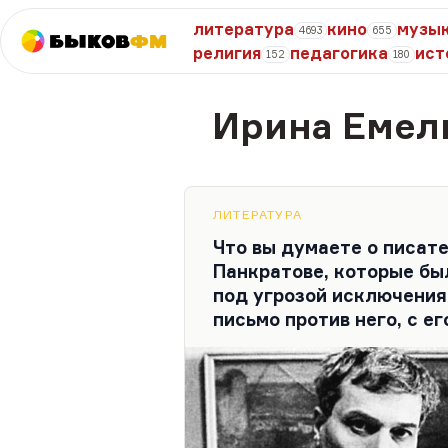
литература
кино
музы
4693
655
Быков
ФМ
религия
педагогика
ист
152
180
Ирина Емел
ЛИТЕРАТУРА
Что вы думаете о писат
Панкратове, которые бы
под угрозой исключения
письмо против него, с ег