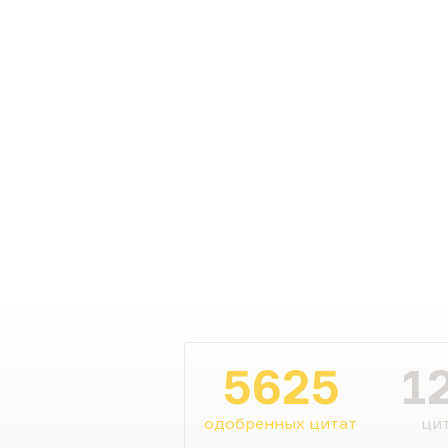
5625
1
одобренных цитат
цит