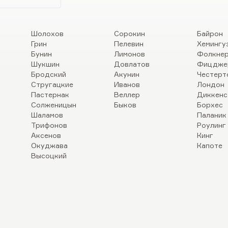
Шолохов
Сорокин
Байрон
Грин
Пелевин
Хемингу
Бунин
Лимонов
Фолкне
Шукшин
Довлатов
Фицдже
Бродский
Акунин
Честерт
Стругацкие
Иванов
Лондон
Пастернак
Веллер
Диккенс
Солженицын
Быков
Борхес
Шаламов
Паланик
Трифонов
Роулинг
Аксенов
Кинг
Окуджава
Капоте
Высоцкий