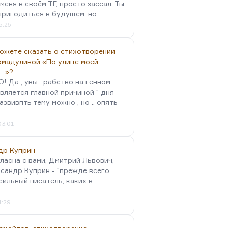
меня в своём ТГ, просто зассал. Ты
пригодиться в будущем, но…
5:25
можете сказать о стихотворении
хмадулиной «По улице моей
…»?
 Да , увы . рабство на генном
вляется главной причиной " дня
Развивпть тему можно , но .. опять
03:01
др Куприн
гласна с вами, Дмитрий Львович,
сандр Куприн - "прежде всего
сильный писатель, каких в
…
1:29