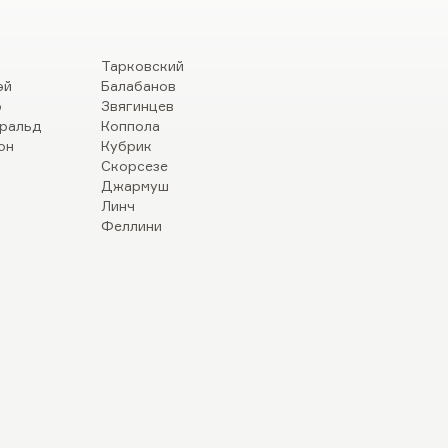
Тарковский
эй
Балабанов
р
Звягинцев
ральд
Коппола
он
Кубрик
Скорсезе
Джармуш
Линч
Феллини