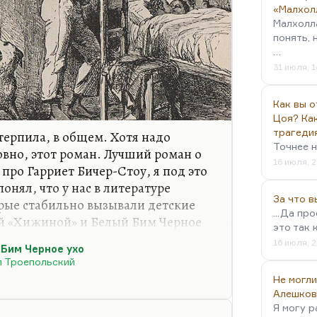
«Малхол
Малхолл
понять, 
…
31 июля, 1
Как вы о
Цоя? Как
трагеди
 терпила, в общем. Хотя надо
Точнее н
овно, этот роман. Лучший роман о
16 июля, 2
 про Гарриет Бичер-Стоу, я под это
онял, что у нас в литературе
За что 
орые стабильно вызывали детские
...Да пр
оей «Хижиной» и Белый Бим Черное
это так 
 Бим Черное ухо» построен
16 июля, 2
Бим Черное ухо
тания несчастного героя) «Хижины
л Троепольский
а» написана в защиту
Не могли
Бим» – в защиту брошенного
Алешков
тот момент в России животные
Я могу р