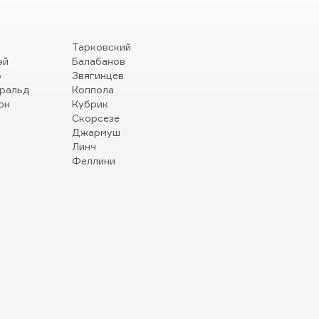
Тарковский
эй
Балабанов
р
Звягинцев
ральд
Коппола
он
Кубрик
Скорсезе
Джармуш
Линч
Феллини