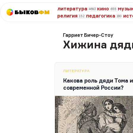
литература
кино
музы
4693
655
Быков
ФМ
религия
педагогика
ист
152
180
Гарриет Бичер-Стоу
Хижина дяд
ЛИТЕРАТУРА
Какова роль дяди Тома и
современной России?