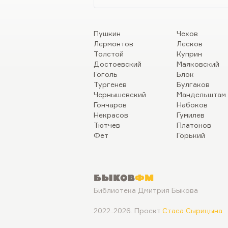
Пушкин
Чехов
Лермонтов
Лесков
Толстой
Куприн
Достоевский
Маяковский
Гоголь
Блок
Тургенев
Булгаков
Чернышевский
Мандельштам
Гончаров
Набоков
Некрасов
Гумилев
Тютчев
Платонов
Фет
Горький
Быков
ФМ
Библиотека Дмитрия Быкова
2022..2026. Проект
Стаса Сырицына