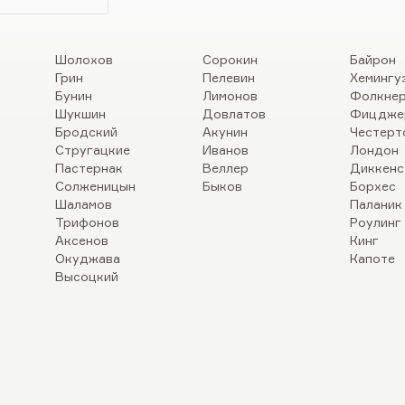
Шолохов
Сорокин
Байрон
Грин
Пелевин
Хемингу
Бунин
Лимонов
Фолкне
Шукшин
Довлатов
Фицдже
Бродский
Акунин
Честерт
Стругацкие
Иванов
Лондон
Пастернак
Веллер
Диккенс
Солженицын
Быков
Борхес
Шаламов
Паланик
Трифонов
Роулинг
Аксенов
Кинг
Окуджава
Капоте
Высоцкий