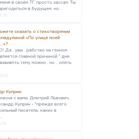
меня в своём ТГ, просто зассал. Ты
пригодиться в будущем, но…
5:25
можете сказать о стихотворении
хмадулиной «По улице моей
…»?
 Да , увы . рабство на генном
вляется главной причиной " дня
Развивпть тему можно , но .. опять
03:01
др Куприн
гласна с вами, Дмитрий Львович,
сандр Куприн - "прежде всего
сильный писатель, каких в
…
1:29