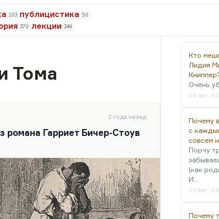
ка
публицистика
103
50
ория
лекции
370
349
Кто меш
Лидия М
и Тома
Книппер
Очень у
06 авг., 01
2 года назад
Почему в
с кажды
з романа Гарриет Бичер-Стоув
совсем 
Порчу тр
забываеш
(как род
И…
03 авг., 0
Почему 