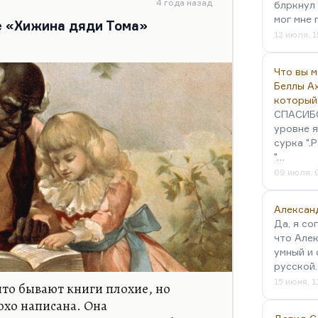
дей, в каком-то плане.
4 года назад
блркнул 
мог мне 
е «Хижина дяди Тома»
 Ивана…
12 июля, 1
Что вы 
Беллы А
который
СПАСИБО!
уровне я
сурка ".
"…
09 июля, 
Алексан
Да, я со
что Алек
умный и 
русской
15 июня, 1
что бывают книги плохие, но
охо написана. Она