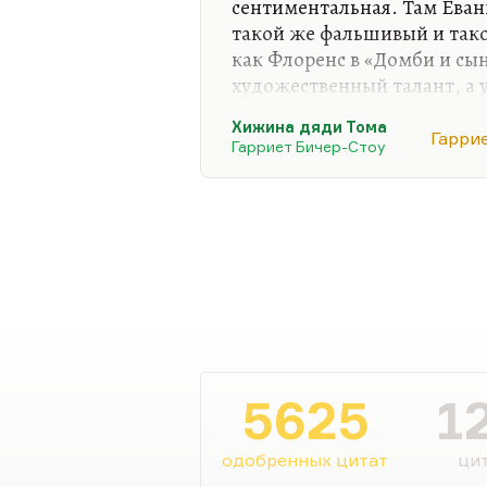
сентиментальная. Там Ева
такой же фальшивый и так
как Флоренс в «Домби и сы
художественный талант, а у
роман вообще был так попу
Хижина дяди Тома
любая книга Владимира Иль
Гарри
Гарриет Бичер-Стоу
над ней плакал, сжимая ку
но важной книги на ребён
потому что чем читать что-
бесконечно остроумное, реб
прочесть сентиментальную,
помню…
5625
1
одобренных цитат
цит