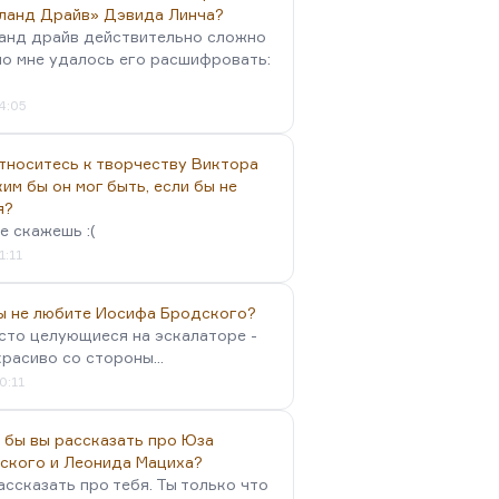
ланд Драйв» Дэвида Линча?
анд драйв действительно сложно
но мне удалось его расшифровать:
4:05
тноситесь к творчеству Виктора
им бы он мог быть, если бы не
я?
е скажешь :(
1:11
вы не любите Иосифа Бродского?
осто целующиеся на эскалаторе -
красиво со стороны...
0:11
 бы вы рассказать про Юза
ского и Леонида Мациха?
ассказать про тебя. Ты только что