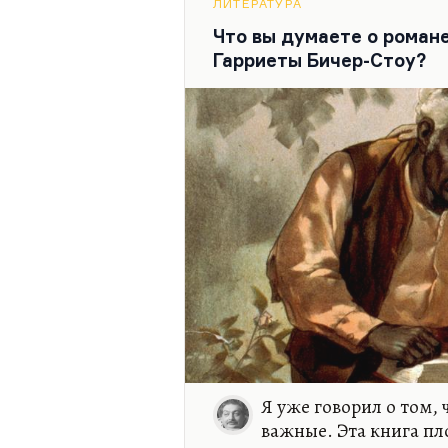
стали добрее и уязвимее лю
ЛИТЕРАТУРА
Что вы думаете о роман
Роль дяди Тома – это роль
Гарриеты Бичер-Стоу?
Я уже говорил о том, 
важные. Эта книга пл