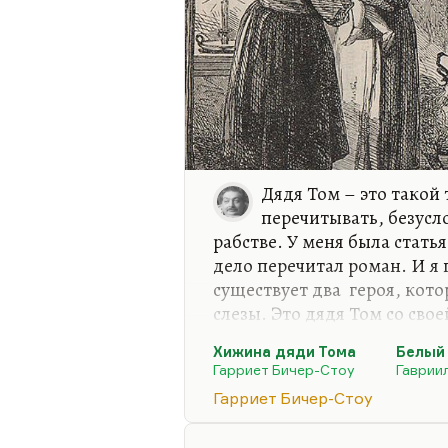
Дядя Том – это такой
перечитывать, безусл
рабстве. У меня была статья
дело перечитал роман. И я п
существует два героя, кот
слезы. Это дядя Том со св
ухо. Кстати говоря, «Белый
Хижина дяди Тома
Белый 
абсолютно по лекалам (ски
Гарриет Бичер-Стоу
Гаврии
дяди Тома», просто «Хижин
Гарриет Бичер-Стоу
афроамериканца, а «Белый 
животного. Потому что в э