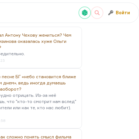
Войти
ал Антону Чехову жениться? Чем
изинова оказалась хуже Ольги
?
бедительно.
:23
 песне БГ «небо становится ближе
м днем», ведь иногда думаешь
наоборот?
удно отрицать. Из-за неё
ь, что "кто-то смотрит нам вслед"
ители или как те, кто нас любит).
4:58
так сложно понять смысл фильма