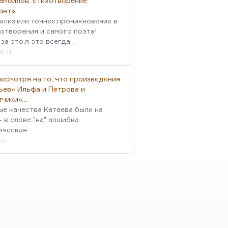
амойлов, стихотворение
ант»
ализ,или точнее,проникновение в
отворения и самого поэта!
за это,я это всегда…
9:21
есмотря на то, что произведения
ьев» Ильфа и Петрова и
тчики»…
ые качества Катаева были на
- в слове "на" апшибка
ическая
:20