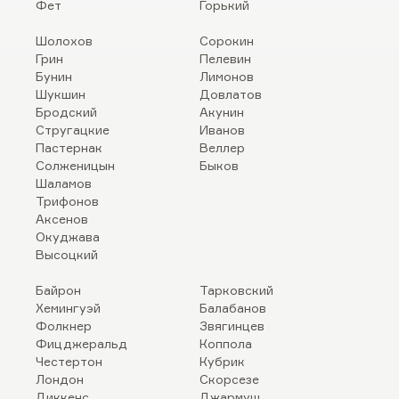
Фет
Горький
Шолохов
Сорокин
Грин
Пелевин
Бунин
Лимонов
Шукшин
Довлатов
Бродский
Акунин
Стругацкие
Иванов
Пастернак
Веллер
Солженицын
Быков
Шаламов
Трифонов
Аксенов
Окуджава
Высоцкий
Байрон
Тарковский
Хемингуэй
Балабанов
Фолкнер
Звягинцев
Фицджеральд
Коппола
Честертон
Кубрик
Лондон
Скорсезе
Диккенс
Джармуш