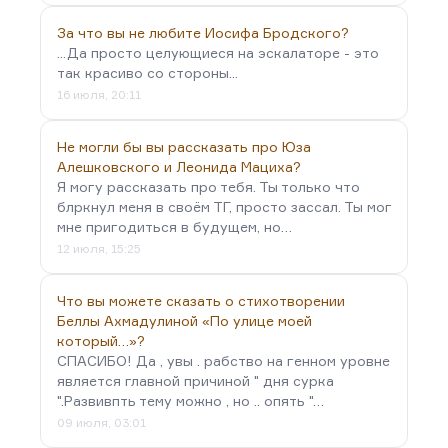
За что вы не любите Иосифа Бродского?
...Да просто целующиеся на эскалаторе - это
так красиво со стороны...
16 июля, 20:11
Не могли бы вы рассказать про Юза
Алешковского и Леонида Мациха?
Я могу рассказать про тебя. Ты только что
блркнул меня в своём ТГ, просто зассал. Ты мог
мне пригодиться в будущем, но…
12 июля, 15:25
Что вы можете сказать о стихотворении
Беллы Ахмадулиной «По улице моей
который…»?
СПАСИБО! Да , увы . рабство на генном уровне
является главной причиной " дня сурка
".Развивпть тему можно , но .. опять "…
09 июля, 03:01