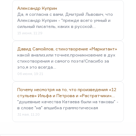
Александр Куприн
Да, я согласна с вами, Дмитрий Львович, что
Александр Куприн - "прежде всего умный и
сильный писатель, каких в русской…
15 июня, 11:29
Давид Самойлов, стихотворение «Маркитант»
какой анализ,или точнее,проникновение в дух
стихотворения и самого поэта!Спасибо за
это,я это всегда…
06 июня, 19:21
Почему несмотря на то, что произведения «12
стульев» Ильфа и Петрова и «Растратчики»…
"душевные качества Катаева были на таковы" -
в слове "на" апшибка граммотическая
31 мая, 11:20