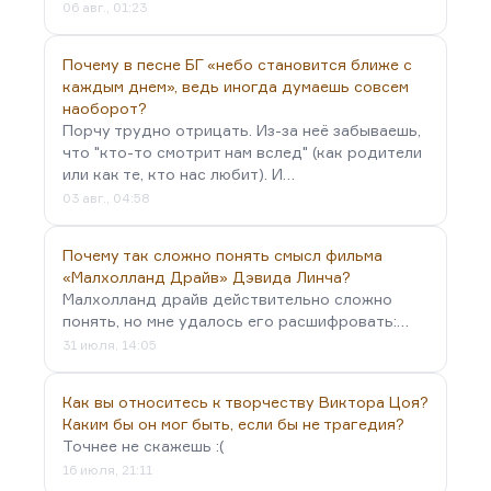
06 авг., 01:23
Шарлотты.
В ней много от…
Почему в песне БГ «небо становится ближе с
каждым днем», ведь иногда думаешь совсем
наоборот?
Порчу трудно отрицать. Из-за неё забываешь,
что "кто-то смотрит нам вслед" (как родители
или как те, кто нас любит). И…
03 авг., 04:58
Почему так сложно понять смысл фильма
«Малхолланд Драйв» Дэвида Линча?
Малхолланд драйв действительно сложно
понять, но мне удалось его расшифровать:…
31 июля, 14:05
Как вы относитесь к творчеству Виктора Цоя?
Каким бы он мог быть, если бы не трагедия?
Точнее не скажешь :(
16 июля, 21:11