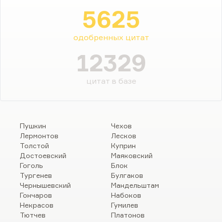
5625
одобренных цитат
12329
цитат в базе
Пушкин
Чехов
Лермонтов
Лесков
Толстой
Куприн
Достоевский
Маяковский
Гоголь
Блок
Тургенев
Булгаков
Чернышевский
Мандельштам
Гончаров
Набоков
Некрасов
Гумилев
Тютчев
Платонов