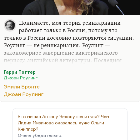
Понимаете, моя теория реинкарнации
работает только в России, потому что
только в России дословно повторяются ситуации.
Роулинг — не реинкарнация. Роулинг —
закономерное завершение викторианского
периода английской литературы. Последняя
наследница Диккенса.
Гарри Поттер
Понимаете, из Диккенса вышли Честертон,
Джоан Роулинг
Уайльд, Киплинг, Стивенсон, Голсуорси, Моэм,
Эмили Бронте
даже Шоу. А вот Роулинг — это такой последний
Джоан Роулинг
запоздалый подарок викторианского века.
Понимаете, если брать реинкарнации (опять-
таки, гендерная проблема), то она — такое
Кто мешал Антону Чехову жениться? Чем
последнее, что ли, возрождение линии Остин и в
Лидия Мизинова оказалась хуже Ольги
огромной степени Бронте. Она такая, понимаете,
Книппер?
Очень убедительно.
сумма трех сестричек Бронте — Анны, Эмили и