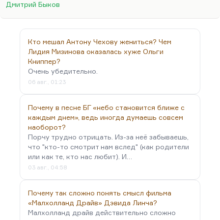
человека к принятию христианства, как бы
Дмитрий Быков
размягчает душу — она может после этого
вместить. Теодицея — это чрезвычайно сложная
концепция; богооправдание, как Бог терпит зло.
Кто мешал Антону Чехову жениться? Чем
Очень трудно к этому прийти.
Лидия Мизинова оказалась хуже Ольги
Однажды один хороший поп (кстати, физик в
Книппер?
Очень убедительно.
прошлом и замечательный боксёр, успешно
06 авг., 01:23
отмахавшийся от нескольких напавших на него
сектантов; огромный мужик, косая сажень в
Почему в песне БГ «небо становится ближе с
плечах) пришёл ко мне…
каждым днем», ведь иногда думаешь совсем
наоборот?
Порчу трудно отрицать. Из-за неё забываешь,
что "кто-то смотрит нам вслед" (как родители
или как те, кто нас любит). И…
03 авг., 04:58
Почему так сложно понять смысл фильма
«Малхолланд Драйв» Дэвида Линча?
Малхолланд драйв действительно сложно