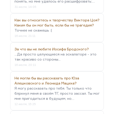
понять, но мне удалось его расшифровать:…
31 июля, 14:05
Как вы относитесь к творчеству Виктора Цоя?
Каким бы он мог быть, если бы не трагедия?
Точнее не скажешь :(
16 июля, 21:11
За что вы не любите Иосифа Бродского?
...Да просто целующиеся на эскалаторе - это
так красиво со стороны...
16 июля, 20:11
Не могли бы вы рассказать про Юза
Алешковского и Леонида Мациха?
Я могу рассказать про тебя. Ты только что
блркнул меня в своём ТГ, просто зассал. Ты мог
мне пригодиться в будущем, но…
12 июля, 15:25