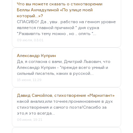
Что вы можете сказать о стихотворении
Беллы Ахмадулиной «По улице моей
который…»?
СПАСИБО! Да , увы . рабство на генном уровне
является главной причиной " дня сурка
".Развивпть тему можно , но .. опять "…
09 июля, 03:01
Александр Куприн
Да, я согласна с вами, Дмитрий Львович, что
Александр Куприн - "прежде всего умный и
сильный писатель, каких в русской…
15 июня, 11:29
Давид Самойлов, стихотворение «Маркитант»
какой анализ,или точнее,проникновение в дух
стихотворения и самого поэта!Спасибо за
это,я это всегда…
06 июня, 19:21