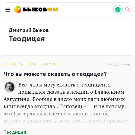
Быков
ФМ
Дмитрий Быков
Теодицея
РЕЛИГИЯ
ЛИТЕРАТУРА
4 года назад
Что вы можете сказать о теодицеи?
Всё, что я могу сказать о теодицеи, я
попытался сказать в лекции о Блаженном
Августине. Вообще в число моих пяти любимых
книг всегда входила «Исповедь» — и не потому,
что Гуссерль называет её главной книгой,
которую надо читать всем, кто думает о природе
времени. Нет, «Исповедь» правильно готовит
Теодицея