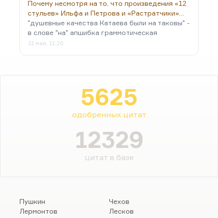
Почему несмотря на то, что произведения «12
стульев» Ильфа и Петрова и «Растратчики»…
"душевные качества Катаева были на таковы" -
в слове "на" апшибка граммотическая
31 мая, 11:20
5625
одобренных цитат
12329
цитат в базе
Пушкин
Чехов
Лермонтов
Лесков