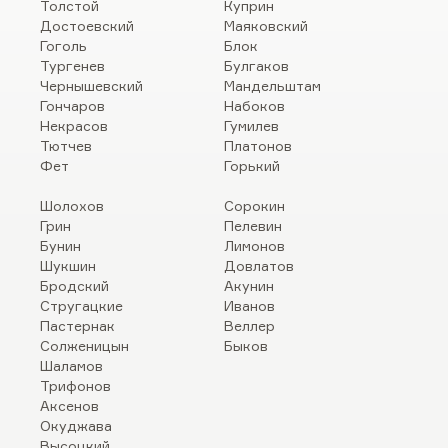
Толстой
Куприн
Достоевский
Маяковский
Гоголь
Блок
Тургенев
Булгаков
Чернышевский
Мандельштам
Гончаров
Набоков
Некрасов
Гумилев
Тютчев
Платонов
Фет
Горький
Шолохов
Сорокин
Грин
Пелевин
Бунин
Лимонов
Шукшин
Довлатов
Бродский
Акунин
Стругацкие
Иванов
Пастернак
Веллер
Солженицын
Быков
Шаламов
Трифонов
Аксенов
Окуджава
Высоцкий