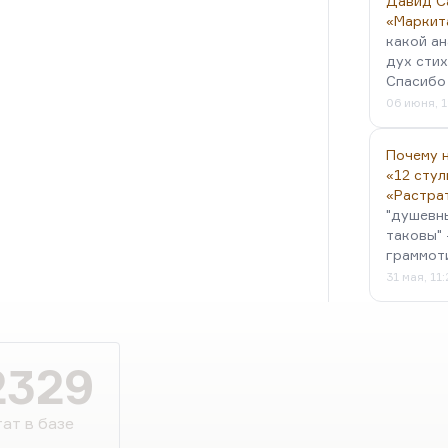
Давид С
«Маркит
какой ан
дух стих
Спасибо 
06 июня, 1
Почему н
«12 стул
«Растра
"душевн
таковы" 
граммот
31 мая, 11
2329
ат в базе