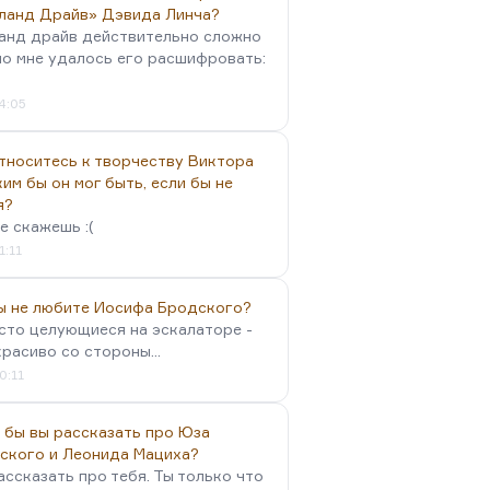
ланд Драйв» Дэвида Линча?
анд драйв действительно сложно
но мне удалось его расшифровать:
4:05
тноситесь к творчеству Виктора
им бы он мог быть, если бы не
я?
е скажешь :(
1:11
вы не любите Иосифа Бродского?
осто целующиеся на эскалаторе -
красиво со стороны...
0:11
 бы вы рассказать про Юза
ского и Леонида Мациха?
ассказать про тебя. Ты только что