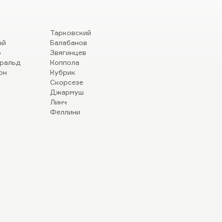
Тарковский
эй
Балабанов
р
Звягинцев
ральд
Коппола
он
Кубрик
Скорсезе
Джармуш
Линч
Феллини