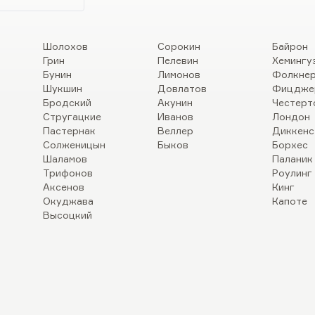
Шолохов
Сорокин
Байрон
Грин
Пелевин
Хемингу
Бунин
Лимонов
Фолкне
Шукшин
Довлатов
Фицдже
Бродский
Акунин
Честерт
Стругацкие
Иванов
Лондон
Пастернак
Веллер
Диккенс
Солженицын
Быков
Борхес
Шаламов
Паланик
Трифонов
Роулинг
Аксенов
Кинг
Окуджава
Капоте
Высоцкий