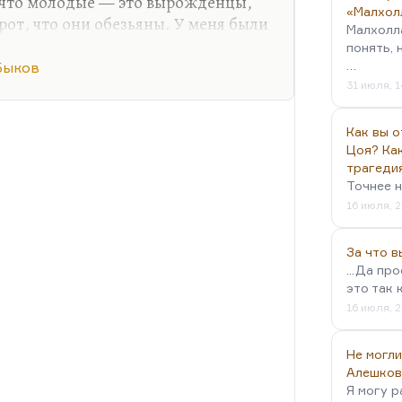
 что молодые — это вырожденцы,
«Малхол
рот, что они обезьяны. У меня были
Малхолл
короткое стихотворение, оно
понять, 
…
Быков
31 июля, 1
Как вы о
Цоя? Как
трагеди
Точнее н
16 июля, 2
За что 
...Да пр
это так 
16 июля, 2
Не могли
Алешков
Я могу р