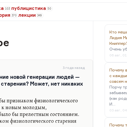
ка
публицистика
103
50
ория
лекции
370
349
Кто меш
Лидия М
ое
Книппер
Очень у
06 авг., 01
3 года назад
Почему в
с кажды
ние новой генерации людей —
совсем 
 старения? Может, нет никаких
Порчу тр
забываеш
(как род
 бы признаком физиологического
И…
ь к новым молодым,
03 авг., 0
было бы прелестным состоянием.
ком физиологического старения
Почему 