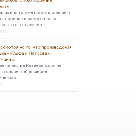
амойлов, стихотворение
ант»
ализ,или точнее,проникновение в
отворения и самого поэта!
за это,я это всегда…
9:21
есмотря на то, что произведения
ьев» Ильфа и Петрова и
тчики»…
ые качества Катаева были на
- в слове "на" апшибка
ическая
:20