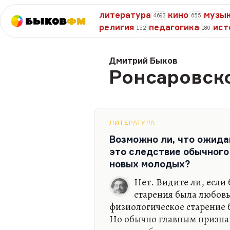
литература
кино
музы
4693
655
Быков
ФМ
религия
педагогика
ист
152
180
Дмитрий Быков
Ронсаровск
ЛИТЕРАТУРА
Возможно ли, что ожида
это следствие обычного
новых молодых?
Нет. Видите ли, если
старения была любов
физиологическое старение 
Но обычно главным призна