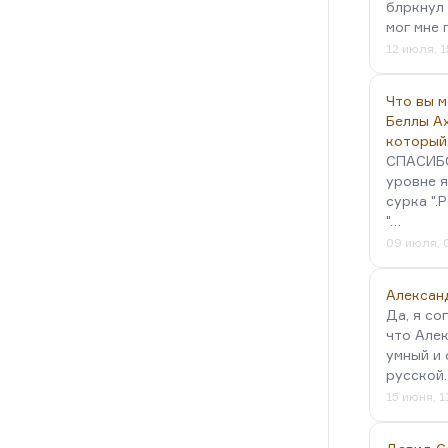
блркнул 
мог мне 
12 июля, 1
Что вы 
Беллы А
который
СПАСИБО!
уровне я
сурка ".
"…
09 июля, 
Алексан
Да, я со
что Алек
умный и 
русской
15 июня, 1