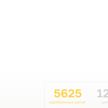
5625
1
одобренных цитат
цит