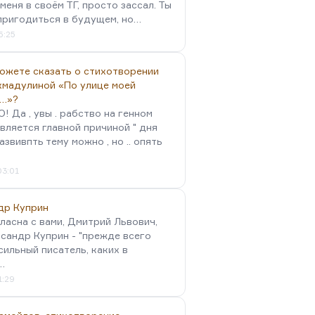
меня в своём ТГ, просто зассал. Ты
пригодиться в будущем, но…
5:25
можете сказать о стихотворении
хмадулиной «По улице моей
…»?
 Да , увы . рабство на генном
вляется главной причиной " дня
Развивпть тему можно , но .. опять
03:01
др Куприн
гласна с вами, Дмитрий Львович,
сандр Куприн - "прежде всего
сильный писатель, каких в
…
1:29