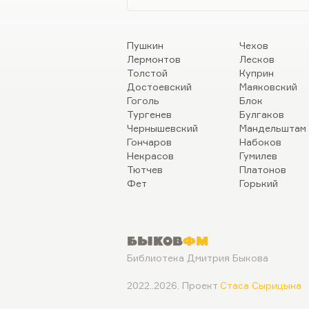
Пушкин
Чехов
Лермонтов
Лесков
Толстой
Куприн
Достоевский
Маяковский
Гоголь
Блок
Тургенев
Булгаков
Чернышевский
Мандельштам
Гончаров
Набоков
Некрасов
Гумилев
Тютчев
Платонов
Фет
Горький
Быков
ФМ
Библиотека Дмитрия Быкова
2022..2026. Проект
Стаса Сырицына