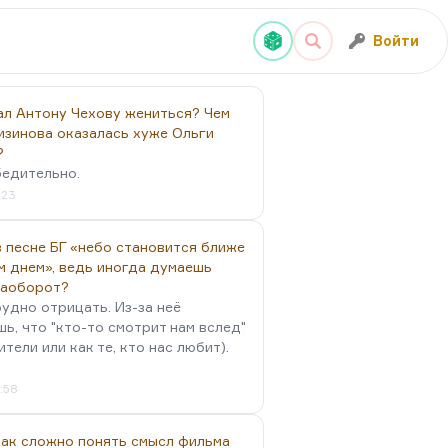
Войти
ал Антону Чехову жениться? Чем
изинова оказалась хуже Ольги
?
бедительно.
:23
 песне БГ «небо становится ближе
м днем», ведь иногда думаешь
наоборот?
удно отрицать. Из-за неё
ь, что "кто-то смотрит нам вслед"
ители или как те, кто нас любит).
4:58
так сложно понять смысл фильма