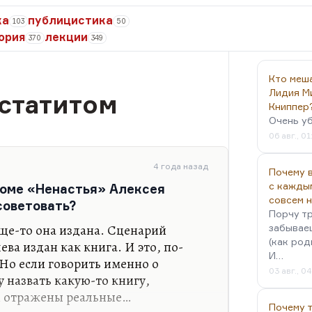
ка
публицистика
103
50
ория
лекции
370
349
Кто меш
Лидия М
статитом
Книппер
Очень у
06 авг., 01
4 года назад
Почему в
с кажды
кроме «Ненастья» Алексея
совсем 
советовать?
Порчу тр
ще-то она издана. Сценарий
забываеш
(как род
ва издан как книга. И это, по-
И…
Но если говорить именно о
03 авг., 0
у назвать какую-то книгу,
и отражены реальные…
Почему 