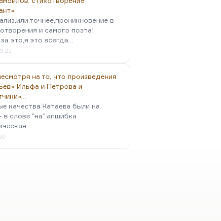
амойлов, стихотворение
ант»
ализ,или точнее,проникновение в
отворения и самого поэта!
за это,я это всегда…
9:21
есмотря на то, что произведения
ьев» Ильфа и Петрова и
тчики»…
ые качества Катаева были на
- в слове "на" апшибка
ическая
:20