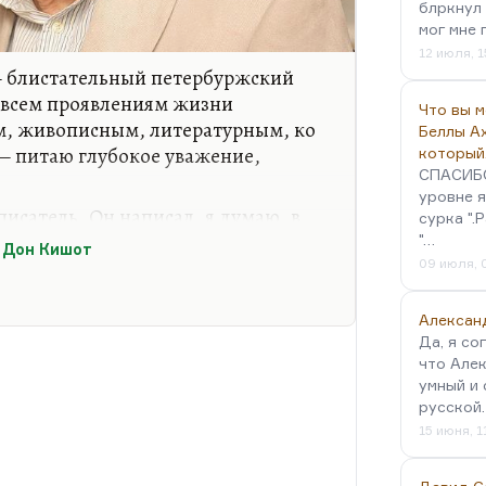
блркнул 
мог мне 
12 июля, 1
 блистательный петербуржский
 всем проявлениям жизни
Что вы 
, живописным, литературным, ко
Беллы А
— питаю глубокое уважение,
который
СПАСИБО!
уровне я
исатель. Он написал, я думаю, в
сурка ".
ающую трилогию «Горбатые
"…
 Дон Кишот
жизнь и академической науки, и
09 июля, 
ражена там замечательно. У него и
вещи. Самые известные его книги
Алексан
ниям) — «Исповедь еврея» и «Роман
Да, я со
что Алек
вреи и простатит — это та тема,
умный и 
ь. Но я рекомендую вам от души
русской
15 июня, 1