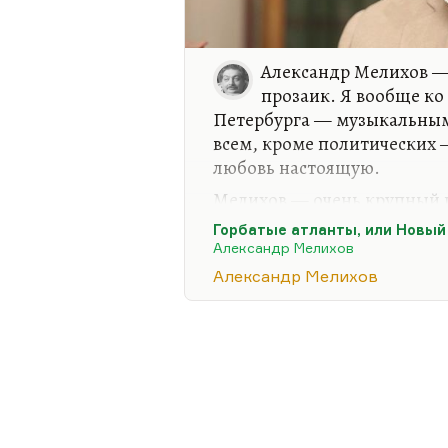
Александр Мелихов —
прозаик. Я вообще ко
Петербурга — музыкальным
всем, кроме политических 
любовь настоящую.
Мелихов — очень крупный п
90-е годы самую исчерпыв
Горбатые атланты, или Новый
Атланты». Действительно, 
Александр Мелихов
обывателей, и студентов от
Александр Мелихов
потом были замечательные 
(понятно, благодаря назва
с простатитом». Конечно, е
которую любой будет читат
такие его вещи, как…