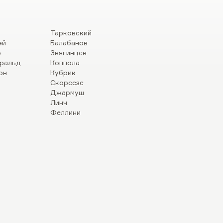
Тарковский
эй
Балабанов
р
Звягинцев
ральд
Коппола
он
Кубрик
Скорсезе
Джармуш
Линч
Феллини