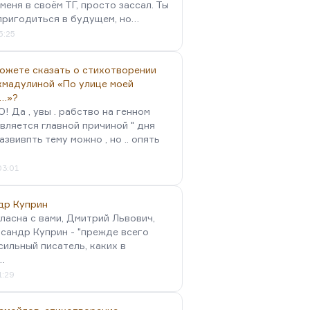
меня в своём ТГ, просто зассал. Ты
пригодиться в будущем, но…
5:25
можете сказать о стихотворении
хмадулиной «По улице моей
…»?
 Да , увы . рабство на генном
вляется главной причиной " дня
Развивпть тему можно , но .. опять
03:01
др Куприн
гласна с вами, Дмитрий Львович,
сандр Куприн - "прежде всего
сильный писатель, каких в
…
1:29