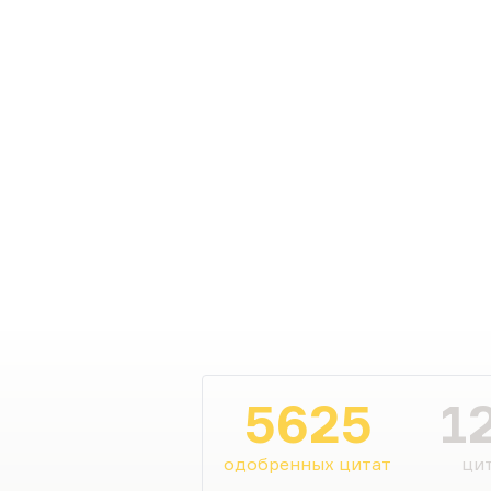
5625
1
одобренных цитат
цит