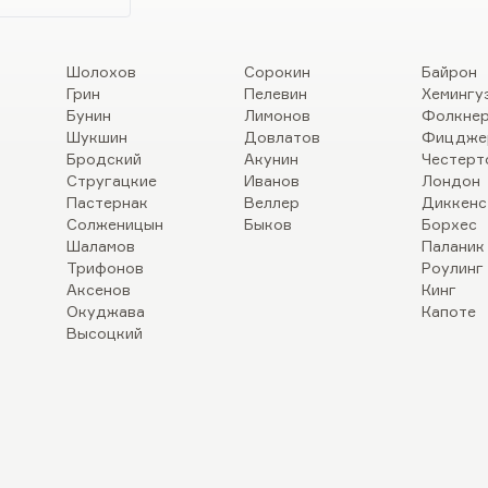
Шолохов
Сорокин
Байрон
Грин
Пелевин
Хемингу
Бунин
Лимонов
Фолкне
Шукшин
Довлатов
Фицдже
Бродский
Акунин
Честерт
Стругацкие
Иванов
Лондон
Пастернак
Веллер
Диккенс
Солженицын
Быков
Борхес
Шаламов
Паланик
Трифонов
Роулинг
Аксенов
Кинг
Окуджава
Капоте
Высоцкий