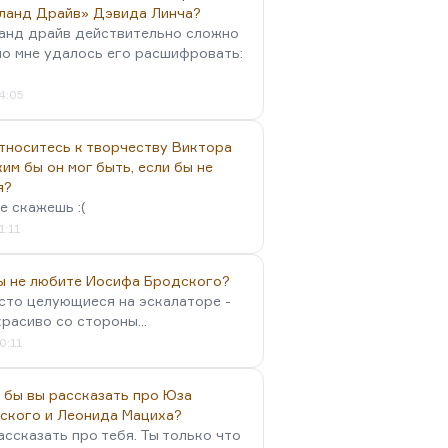
ланд Драйв» Дэвида Линча?
анд драйв действительно сложно
но мне удалось его расшифровать:
4:05
тноситесь к творчеству Виктора
им бы он мог быть, если бы не
я?
е скажешь :(
1:11
вы не любите Иосифа Бродского?
осто целующиеся на эскалаторе -
красиво со стороны...
0:11
 бы вы рассказать про Юза
ского и Леонида Мациха?
ассказать про тебя. Ты только что