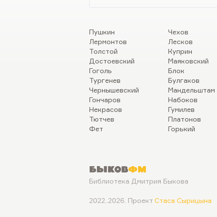
Пушкин
Чехов
Лермонтов
Лесков
Толстой
Куприн
Достоевский
Маяковский
Гоголь
Блок
Тургенев
Булгаков
Чернышевский
Мандельштам
Гончаров
Набоков
Некрасов
Гумилев
Тютчев
Платонов
Фет
Горький
Быков
ФМ
Библиотека Дмитрия Быкова
2022..2026. Проект
Стаса Сырицына