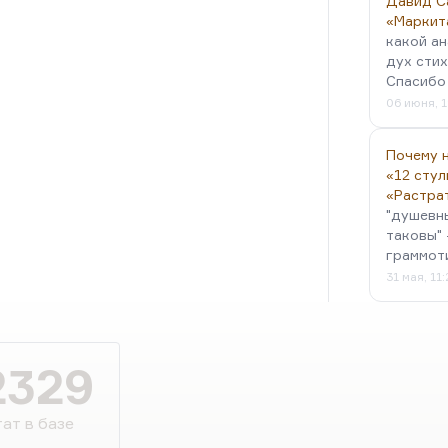
Давид С
«Маркит
какой ан
дух стих
Спасибо 
06 июня, 1
Почему н
«12 стул
«Растра
"душевн
таковы" 
граммот
31 мая, 11
2329
ат в базе