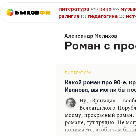
литература
кино
музы
4693
655
Быков
ФМ
религия
педагогика
ист
152
180
Александр Мелихов
Роман с про
ЛИТЕРАТУРА
Какой роман про 90-е, 
Иванова, вы могли бы по
Ну, «Бригада» — вооб
Велединского-Порубле
моему, прекрасный роман. 
романе, тут трудно. Не мог
понимаете, чтобы там был