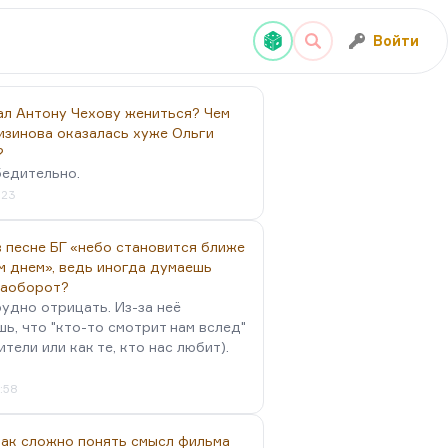
Войти
ал Антону Чехову жениться? Чем
изинова оказалась хуже Ольги
?
бедительно.
:23
 песне БГ «небо становится ближе
м днем», ведь иногда думаешь
наоборот?
удно отрицать. Из-за неё
ь, что "кто-то смотрит нам вслед"
ители или как те, кто нас любит).
4:58
так сложно понять смысл фильма