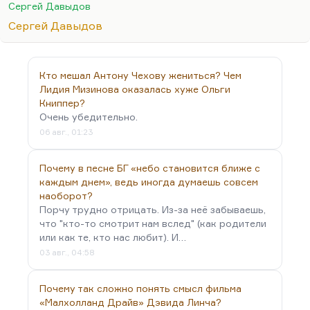
есть.
Сергей Давыдов
Точно так же, как я выступал в очень хорошем
Сергей Давыдов
американском универе и спросил студентов, что
они читают. Спросил, чтобы как-то стратегию
лекции выстроить к их интересам. Одна девочка
Кто мешал Антону Чехову жениться? Чем
говорит: «Я очень люблю читать про домашние
Лидия Мизинова оказалась хуже Ольги
роды». Я говорю: «Но ведь домашние роды не
Книппер?
Очень убедительно.
могут быть универсальной темой». Другая
06 авг., 01:23
говорит: «Я не люблю про любовь, я люблю
фэнтези, прежде всего Терри…
Почему в песне БГ «небо становится ближе с
каждым днем», ведь иногда думаешь совсем
наоборот?
Порчу трудно отрицать. Из-за неё забываешь,
что "кто-то смотрит нам вслед" (как родители
или как те, кто нас любит). И…
03 авг., 04:58
Почему так сложно понять смысл фильма
«Малхолланд Драйв» Дэвида Линча?