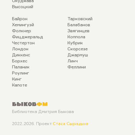
Окуджава
Высоцкий
Байрон
Тарковский
Хемингуэй
Балабанов
Фолкнер
Звягинцев
Фицджеральд
Коппола
Честертон
Кубрик
Лондон
Скорсезе
Диккенс
Джармуш
Борхес
Линч
Паланик
Феллини
Роулинг
Кинг
Капоте
Быков
ФМ
Библиотека Дмитрия Быкова
2022..2026. Проект
Стаса Сырицына