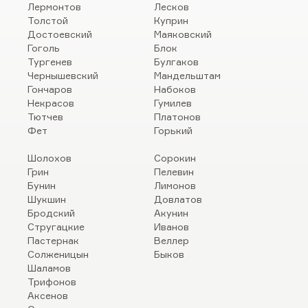
Лермонтов
Лесков
Толстой
Куприн
Достоевский
Маяковский
Гоголь
Блок
Тургенев
Булгаков
Чернышевский
Мандельштам
Гончаров
Набоков
Некрасов
Гумилев
Тютчев
Платонов
Фет
Горький
Шолохов
Сорокин
Грин
Пелевин
Бунин
Лимонов
Шукшин
Довлатов
Бродский
Акунин
Стругацкие
Иванов
Пастернак
Веллер
Солженицын
Быков
Шаламов
Трифонов
Аксенов