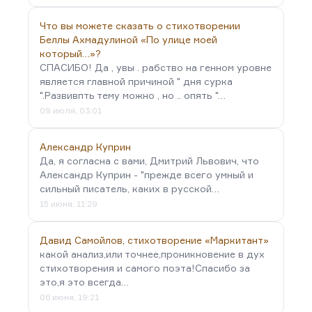
Что вы можете сказать о стихотворении
Беллы Ахмадулиной «По улице моей
который…»?
СПАСИБО! Да , увы . рабство на генном уровне
является главной причиной " дня сурка
".Развивпть тему можно , но .. опять "…
09 июля, 03:01
Александр Куприн
Да, я согласна с вами, Дмитрий Львович, что
Александр Куприн - "прежде всего умный и
сильный писатель, каких в русской…
15 июня, 11:29
Давид Самойлов, стихотворение «Маркитант»
какой анализ,или точнее,проникновение в дух
стихотворения и самого поэта!Спасибо за
это,я это всегда…
06 июня, 19:21