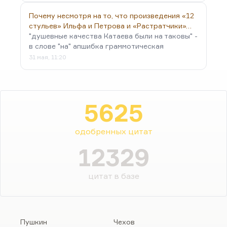
Почему несмотря на то, что произведения «12
стульев» Ильфа и Петрова и «Растратчики»…
"душевные качества Катаева были на таковы" -
в слове "на" апшибка граммотическая
31 мая, 11:20
5625
одобренных цитат
12329
цитат в базе
Пушкин
Чехов