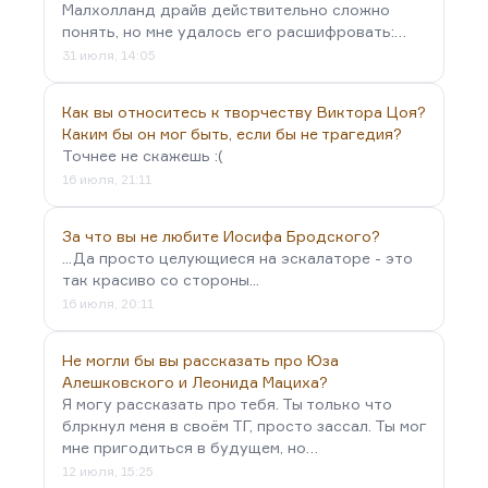
Малхолланд драйв действительно сложно
понять, но мне удалось его расшифровать:…
31 июля, 14:05
Как вы относитесь к творчеству Виктора Цоя?
Каким бы он мог быть, если бы не трагедия?
Точнее не скажешь :(
16 июля, 21:11
За что вы не любите Иосифа Бродского?
...Да просто целующиеся на эскалаторе - это
так красиво со стороны...
16 июля, 20:11
Не могли бы вы рассказать про Юза
Алешковского и Леонида Мациха?
Я могу рассказать про тебя. Ты только что
блркнул меня в своём ТГ, просто зассал. Ты мог
мне пригодиться в будущем, но…
12 июля, 15:25