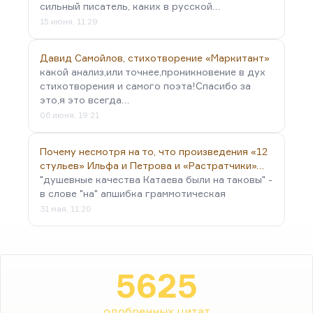
сильный писатель, каких в русской…
15 июня, 11:29
Давид Самойлов, стихотворение «Маркитант»
какой анализ,или точнее,проникновение в дух
стихотворения и самого поэта!Спасибо за
это,я это всегда…
06 июня, 19:21
Почему несмотря на то, что произведения «12
стульев» Ильфа и Петрова и «Растратчики»…
"душевные качества Катаева были на таковы" -
в слове "на" апшибка граммотическая
31 мая, 11:20
5625
одобренных цитат