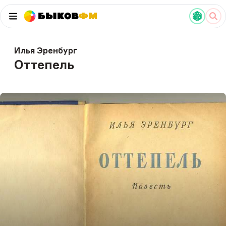
Быков
ФМ
Илья Эренбург
Оттепель