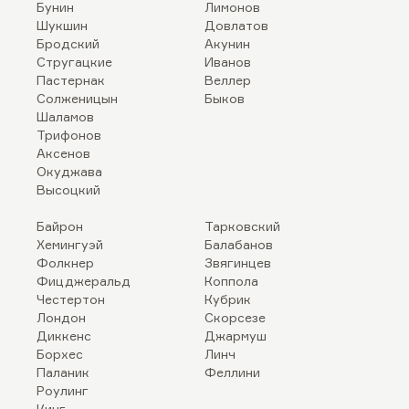
Бунин
Лимонов
Шукшин
Довлатов
Бродский
Акунин
Стругацкие
Иванов
Пастернак
Веллер
Солженицын
Быков
Шаламов
Трифонов
Аксенов
Окуджава
Высоцкий
Байрон
Тарковский
Хемингуэй
Балабанов
Фолкнер
Звягинцев
Фицджеральд
Коппола
Честертон
Кубрик
Лондон
Скорсезе
Диккенс
Джармуш
Борхес
Линч
Паланик
Феллини
Роулинг
Кинг