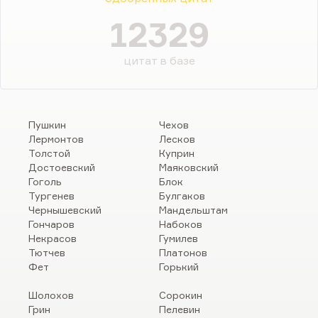
12329
цитат в базе
Пушкин
Чехов
Лермонтов
Лесков
Толстой
Куприн
Достоевский
Маяковский
Гоголь
Блок
Тургенев
Булгаков
Чернышевский
Мандельштам
Гончаров
Набоков
Некрасов
Гумилев
Тютчев
Платонов
Фет
Горький
Шолохов
Сорокин
Грин
Пелевин