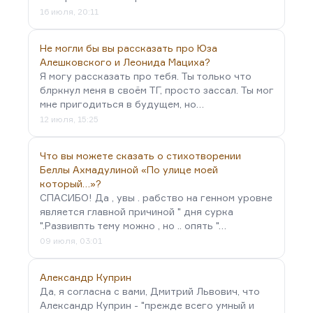
16 июля, 20:11
Не могли бы вы рассказать про Юза
Алешковского и Леонида Мациха?
Я могу рассказать про тебя. Ты только что
блркнул меня в своём ТГ, просто зассал. Ты мог
мне пригодиться в будущем, но…
12 июля, 15:25
Что вы можете сказать о стихотворении
Беллы Ахмадулиной «По улице моей
который…»?
СПАСИБО! Да , увы . рабство на генном уровне
является главной причиной " дня сурка
".Развивпть тему можно , но .. опять "…
09 июля, 03:01
Александр Куприн
Да, я согласна с вами, Дмитрий Львович, что
Александр Куприн - "прежде всего умный и