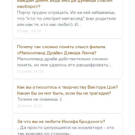
каждым днем», ведь иногда думаешь совсем
видно уже по его так называемому
наоборот?
производственному роману «День второй». На
Порчу трудно отрицать. Из-за неё забываешь,
самом деле, конечно, Эренбурга занимают
что "кто-то смотрит нам вслед" (как родители
или как те, кто нас любит). И…
прежде всего судьбы художников.
03 авг., 04:58
Но тем не менее конфликт Журавлева и…
Почему так сложно понять смысл фильма
«Малхолланд Драйв» Дэвида Линча?
Малхолланд драйв действительно сложно
понять, но мне удалось его расшифровать:…
31 июля, 14:05
Как вы относитесь к творчеству Виктора Цоя?
Каким бы он мог быть, если бы не трагедия?
Точнее не скажешь :(
16 июля, 21:11
За что вы не любите Иосифа Бродского?
...Да просто целующиеся на эскалаторе - это
так красиво со стороны...