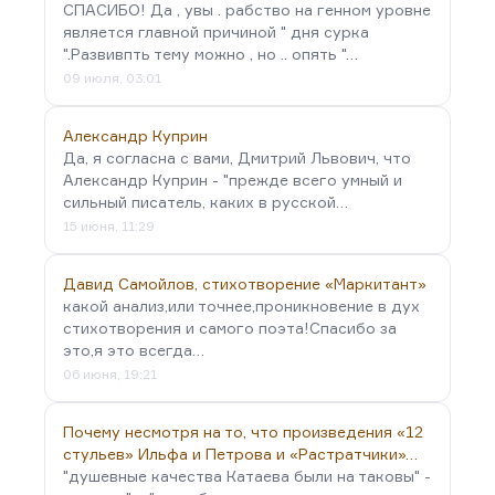
СПАСИБО! Да , увы . рабство на генном уровне
является главной причиной " дня сурка
".Развивпть тему можно , но .. опять "…
09 июля, 03:01
Александр Куприн
Да, я согласна с вами, Дмитрий Львович, что
Александр Куприн - "прежде всего умный и
сильный писатель, каких в русской…
15 июня, 11:29
Давид Самойлов, стихотворение «Маркитант»
какой анализ,или точнее,проникновение в дух
стихотворения и самого поэта!Спасибо за
это,я это всегда…
06 июня, 19:21
Почему несмотря на то, что произведения «12
стульев» Ильфа и Петрова и «Растратчики»…
"душевные качества Катаева были на таковы" -