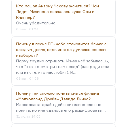
мистическим чувством местности, во-первых. Он
Кто мешал Антону Чехову жениться? Чем
действительно чувствовал «гений места»; лучше,
Лидия Мизинова оказалась хуже Ольги
чем кто бы то ни было из современников. А самое
Книппер?
Очень убедительно.
главное – он обладал даром увлекательно…
06 авг., 01:23
Почему в песне БГ «небо становится ближе с
каждым днем», ведь иногда думаешь совсем
наоборот?
Порчу трудно отрицать. Из-за неё забываешь,
что "кто-то смотрит нам вслед" (как родители
или как те, кто нас любит). И…
03 авг., 04:58
Почему так сложно понять смысл фильма
«Малхолланд Драйв» Дэвида Линча?
Малхолланд драйв действительно сложно
понять, но мне удалось его расшифровать:…
31 июля, 14:05