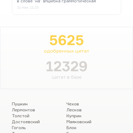
в слове "на" апшибка граммотическая
31 мая, 11:20
5625
одобренных цитат
12329
цитат в базе
Пушкин
Чехов
Лермонтов
Лесков
Толстой
Куприн
Достоевский
Маяковский
Гоголь
Блок