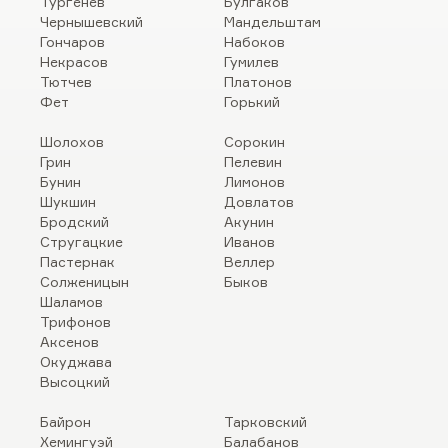
Тургенев
Булгаков
Чернышевский
Мандельштам
Гончаров
Набоков
Некрасов
Гумилев
Тютчев
Платонов
Фет
Горький
Шолохов
Сорокин
Грин
Пелевин
Бунин
Лимонов
Шукшин
Довлатов
Бродский
Акунин
Стругацкие
Иванов
Пастернак
Веллер
Солженицын
Быков
Шаламов
Трифонов
Аксенов
Окуджава
Высоцкий
Байрон
Тарковский
Хемингуэй
Балабанов