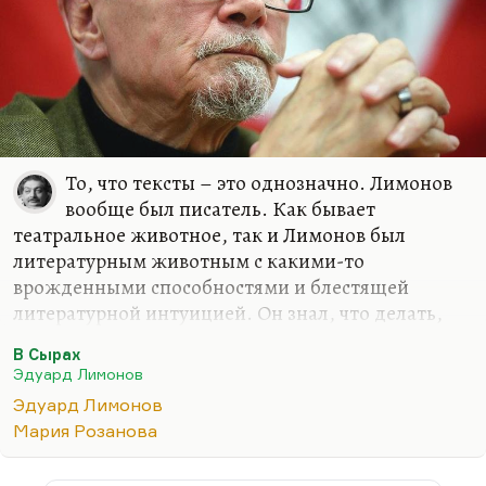
То, что тексты – это однозначно. Лимонов
вообще был писатель. Как бывает
театральное животное, так и Лимонов был
литературным животным с какими-то
врожденными способностями и блестящей
литературной интуицией. Он знал, что делать,
как писать, как увлекательно рассказывать о себе.
В Сырах
Я тут для одной статьи перечитывал его роман «В
Эдуард Лимонов
сырах». Это не лучший его роман, поздний,
Эдуард Лимонов
роман в новеллах, составленный из кусков, самый
Мария Розанова
сильный из которых – «Смерть старухи». Сильная
там глава о брате. Вот он был наделен