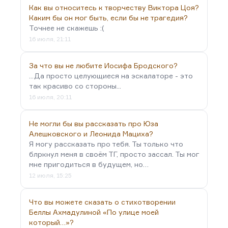
Как вы относитесь к творчеству Виктора Цоя?
Каким бы он мог быть, если бы не трагедия?
Точнее не скажешь :(
16 июля, 21:11
За что вы не любите Иосифа Бродского?
...Да просто целующиеся на эскалаторе - это
так красиво со стороны...
16 июля, 20:11
Не могли бы вы рассказать про Юза
Алешковского и Леонида Мациха?
Я могу рассказать про тебя. Ты только что
блркнул меня в своём ТГ, просто зассал. Ты мог
мне пригодиться в будущем, но…
12 июля, 15:25
Что вы можете сказать о стихотворении
Беллы Ахмадулиной «По улице моей
который…»?