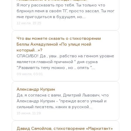
Я могу рассказать про тебя. Ты только что
блркнул меня в своём ТГ, просто зассал. Ты мог
мне пригодиться в будущем, но…
12 июля, 15:25
Что вы можете сказать о стихотворении
Беллы Ахмадулиной «По улице моей
который…»?
СПАСИБО! Да , увы . рабство на генном уровне
является главной причиной " дня сурка
".Развивпть тему можно , но .. опять "…
09 июля, 03:01
Александр Куприн
Да, я согласна с вами, Дмитрий Львович, что
Александр Куприн - "прежде всего умный и
сильный писатель, каких в русской…
15 июня, 11:29
Давид Самойлов, стихотворение «Маркитант»