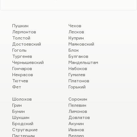
Пушкин
Чехов
Лермонтов
Лесков
Толстой
Куприн
Достоевский
Маяковский
Гоголь
Блок
Тургенев
Булгаков
Чернышевский
Мандельштам
Гончаров
Набоков
Некрасов
Гумилев
Тютчев
Платонов
Фет
Горький
Шолохов
Сорокин
Грин
Пелевин
Бунин
Лимонов
Шукшин
Довлатов
Бродский
Акунин
Стругацкие
Иванов
Пастернак
Веллер