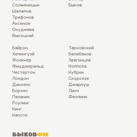
Солженицын
Быков
Шаламов
Трифонов
Аксенов
Окуджава
Высоцкий
Байрон
Тарковский
Хемингуэй
Балабанов
Фолкнер
Звягинцев
Фицджеральд
Коппола
Честертон
Кубрик
Лондон
Скорсезе
Диккенс
Джармуш
Борхес
Линч
Паланик
Феллини
Роулинг
Кинг
Капоте
Быков
ФМ