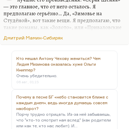
Это болтовня. У меня было такое ощущение.…
— это главное, что от него осталось. Я
предполагаю серьёзно… Да, «Зимовье на
Студёной», вот такие вещи. Я предполагаю, что
такие романы, как «Золото», или «Приваловские
миллионы», или «Черты из жизни Пепко», с
Дмитрий Мамин-Сибиряк
удовольствием прочитает человек, которому
интересен купеческий быт. Но с гораздо бо́льшим
удовольствием он, по-моему, прочитает,
Кто мешал Антону Чехову жениться? Чем
например, «Угрюм-реку» шишковскую, которая
Лидия Мизинова оказалась хуже Ольги
немножко пожиже, но она по-своему не менее
Книппер?
увлекательна.
Очень убедительно.
06 авг., 01:23
Почему в песне БГ «небо становится ближе с
каждым днем», ведь иногда думаешь совсем
наоборот?
Порчу трудно отрицать. Из-за неё забываешь,
что "кто-то смотрит нам вслед" (как родители
или как те, кто нас любит). И…