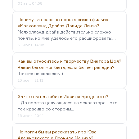
03 авг., 04:58
Почему так сложно понять смысл фильма
«Малхолланд Драйв» Дэвида Линча?
Малхолланд драйв действительно сложно
понять, но мне удалось его расшифровать:…
31 июля, 14:05
Как вы относитесь к творчеству Виктора Цоя?
Каким бы он мог быть, если бы не трагедия?
Точнее не скажешь :(
16 июля, 21:11
За что вы не любите Иосифа Бродского?
...Да просто целующиеся на эскалаторе - это
так красиво со стороны...
16 июля, 20:11
Не могли бы вы рассказать про Юза
Алешковского и Леонида Мациха?