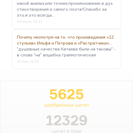
какой анализ,или точнее,проникновение в дух
стихотворения и самого поэта!Спасибо за
это,я это всегда…
06 июня, 19:21
Почему несмотря на то, что произведения «12
стульев» Ильфа и Петрова и «Растратчики»…
"душевные качества Катаева были на таковы" -
в слове "на" апшибка граммотическая
31 мая, 11:20
5625
одобренных цитат
12329
цитат в базе