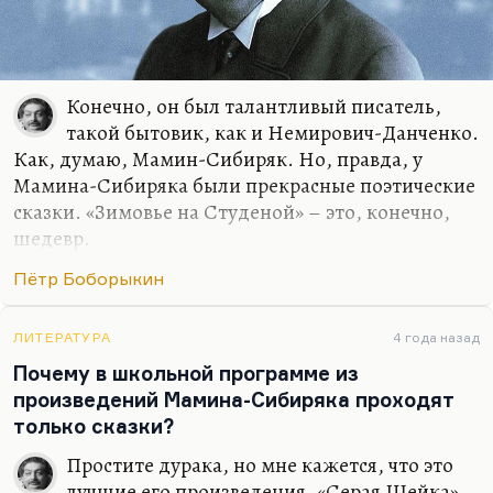
Конечно, он был талантливый писатель,
такой бытовик, как и Немирович-Данченко.
Как, думаю, Мамин-Сибиряк. Но, правда, у
Мамина-Сибиряка были прекрасные поэтические
сказки. «Зимовье на Студеной» – это, конечно,
шедевр.
Понимаете, меня одно в Боборыкине несколько
Пётр Боборыкин
отталкивает. То, чего совсем нет в Сибиряке. Это
тон. Его повествование, его проза… Она изложена
ЛИТЕРАТУРА
4 года назад
в таком, как у Дорошевича, развязном
Почему в школьной программе из
простоватом тоне. Он подшучивает. У Эртеля в
произведений Мамина-Сибиряка проходят
«Гардениных» есть благородная серьезность тона,
только сказки?
трагическая. У Салтыкова-Щедрина просто
отчаяние. А Боборыкин, его тон иногда даже
Простите дурака, но мне кажется, что это
искренний, но все равно это он легкого человека.
лучшие его произведения. «Серая Шейка»