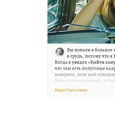
Вы попали в больное 
в грудь, потому что я
Когда я увидел «Выйти зам
что там есть полуголые кадр
наверное, хотя моё отноше
было восторженным… А увид
«Искренне Ваш…», где она 
Вера Глаголева
Соломину — и в результате,
просто съела, как и съела е
Она мне всегда представля
ничего не поделаешь. Конеч