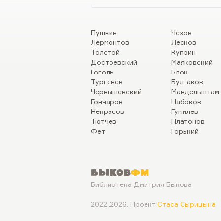
Пушкин
Чехов
Лермонтов
Лесков
Толстой
Куприн
Достоевский
Маяковский
Гоголь
Блок
Тургенев
Булгаков
Чернышевский
Мандельштам
Гончаров
Набоков
Некрасов
Гумилев
Тютчев
Платонов
Фет
Горький
Быков
ФМ
Библиотека Дмитрия Быкова
2022..2026. Проект
Стаса Сырицына