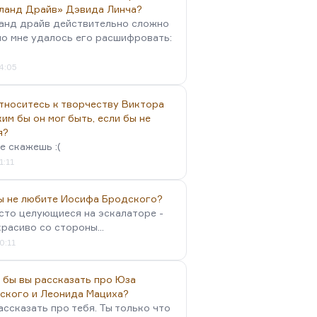
ланд Драйв» Дэвида Линча?
анд драйв действительно сложно
но мне удалось его расшифровать:
4:05
тноситесь к творчеству Виктора
им бы он мог быть, если бы не
я?
е скажешь :(
1:11
вы не любите Иосифа Бродского?
осто целующиеся на эскалаторе -
красиво со стороны...
0:11
 бы вы рассказать про Юза
ского и Леонида Мациха?
ассказать про тебя. Ты только что