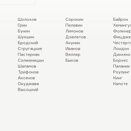
Шолохов
Сорокин
Байрон
Грин
Пелевин
Хемингу
Бунин
Лимонов
Фолкне
Шукшин
Довлатов
Фицдже
Бродский
Акунин
Честерт
Стругацкие
Иванов
Лондон
Пастернак
Веллер
Диккенс
Солженицын
Быков
Борхес
Шаламов
Паланик
Трифонов
Роулинг
Аксенов
Кинг
Окуджава
Капоте
Высоцкий