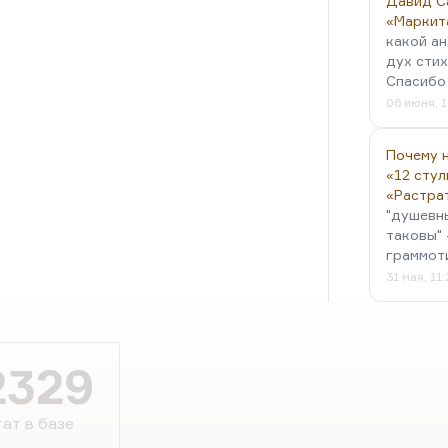
Давид С
«Маркит
какой ан
дух стих
Спасибо 
06 июня, 1
Почему н
«12 стул
«Растра
"душевн
таковы" 
граммот
31 мая, 11
2329
ат в базе