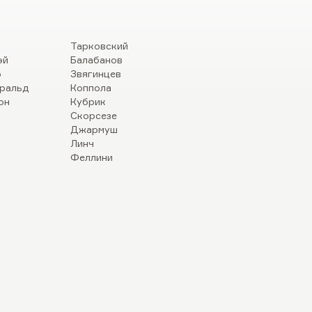
Тарковский
эй
Балабанов
р
Звягинцев
ральд
Коппола
он
Кубрик
Скорсезе
Джармуш
Линч
Феллини