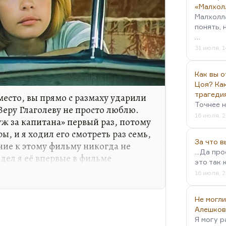
«Малхол
Малхолл
понять, 
…
31 июля, 1
Как вы о
Цоя? Как
трагеди
место, вы прямо с размаху ударили
Точнее н
 Веру Глаголеву не просто люблю.
16 июля, 2
уж за капитана» первый раз, потому
ы, и я ходил его смотреть раз семь,
За что 
ние к этому фильму никогда не
...Да пр
ел я её впервые в фильме
это так 
очень достойно подыгрывала
16 июля, 2
 мне кажется, переиграла его,
ё героиня.
Не могли
лась идеалом женской красоты, вот
Алешков
Я могу р
но, надо бы здесь говорить о её