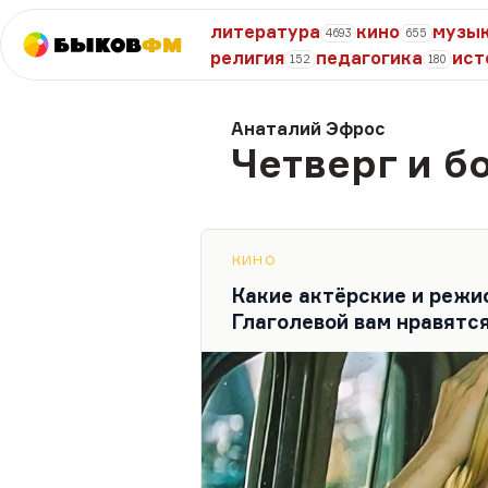
литература
кино
музы
4693
655
Быков
ФМ
религия
педагогика
ист
152
180
Анаталий Эфрос
Четверг и б
КИНО
Какие актёрские и режи
Глаголевой вам нравятс