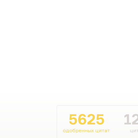
5625
1
одобренных цитат
цит