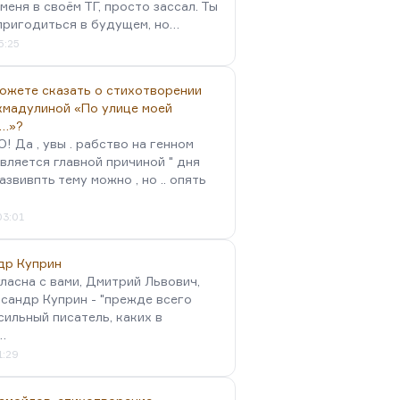
меня в своём ТГ, просто зассал. Ты
пригодиться в будущем, но…
5:25
можете сказать о стихотворении
хмадулиной «По улице моей
…»?
 Да , увы . рабство на генном
вляется главной причиной " дня
Развивпть тему можно , но .. опять
03:01
др Куприн
гласна с вами, Дмитрий Львович,
сандр Куприн - "прежде всего
сильный писатель, каких в
…
1:29