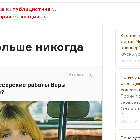
ка
публицистика
103
50
ория
лекции
370
349
Кто меш
Лидия М
ольше никогда
Книппер
Очень у
06 авг., 01
3 года назад
Почему в
с кажды
ссёрские работы Веры
совсем 
я?
Порчу тр
забываеш
(как род
И…
03 авг., 0
Почему 