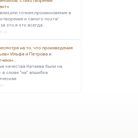
амойлов, стихотворение
ант»
ализ,или точнее,проникновение в
отворения и самого поэта!
за это,я это всегда…
9:21
есмотря на то, что произведения
ьев» Ильфа и Петрова и
тчики»…
ые качества Катаева были на
- в слове "на" апшибка
ическая
:20