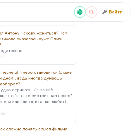
Войти
ал Антону Чехову жениться? Чем
изинова оказалась хуже Ольги
?
бедительно.
:23
 песне БГ «небо становится ближе
м днем», ведь иногда думаешь
наоборот?
удно отрицать. Из-за неё
ь, что "кто-то смотрит нам вслед"
ители или как те, кто нас любит).
4:58
так сложно понять смысл фильма