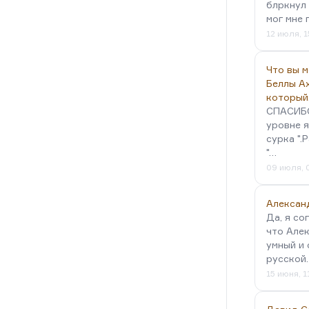
блркнул 
м даре (экранизация «Месяца в
мог мне 
я), надо бы, наверное,…
12 июля, 1
Что вы 
Беллы А
который
СПАСИБО!
уровне я
сурка ".
"…
09 июля, 
Алексан
Да, я со
что Алек
умный и 
русской
15 июня, 1