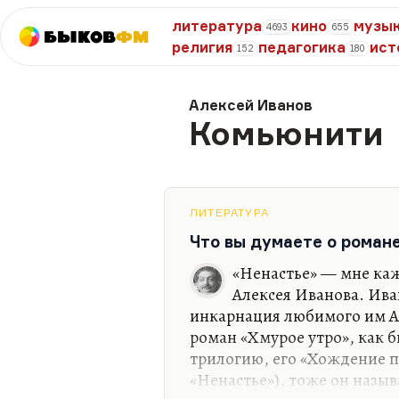
литература
кино
музы
4693
655
Быков
ФМ
религия
педагогика
ист
152
180
Алексей Иванов
Комьюнити
ЛИТЕРАТУРА
Что вы думаете о роман
«Ненастье» — мне каж
Алексея Иванова. Ива
инкарнация любимого им Ал
роман «Хмурое утро», как
трилогию, его «Хождение п
«Ненастье»), тоже он назыв