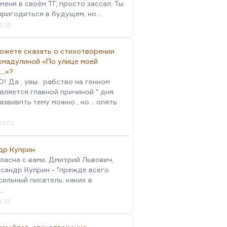
меня в своём ТГ, просто зассал. Ты
пригодиться в будущем, но…
5:25
можете сказать о стихотворении
хмадулиной «По улице моей
…»?
 Да , увы . рабство на генном
вляется главной причиной " дня
Развивпть тему можно , но .. опять
03:01
др Куприн
гласна с вами, Дмитрий Львович,
сандр Куприн - "прежде всего
сильный писатель, каких в
…
1:29