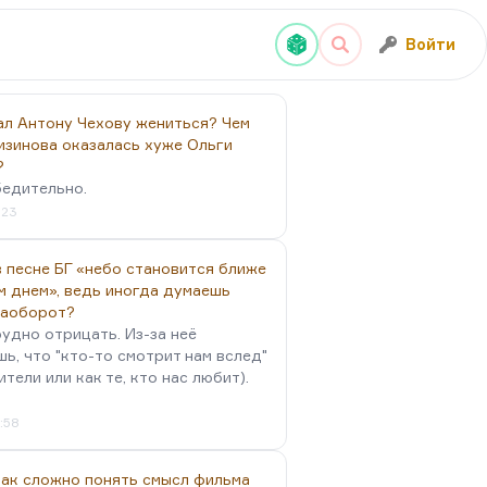
Войти
ал Антону Чехову жениться? Чем
изинова оказалась хуже Ольги
?
бедительно.
:23
 песне БГ «небо становится ближе
м днем», ведь иногда думаешь
наоборот?
удно отрицать. Из-за неё
ь, что "кто-то смотрит нам вслед"
ители или как те, кто нас любит).
4:58
так сложно понять смысл фильма