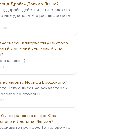
ланд Драйв» Дэвида Линча?
анд драйв действительно сложно
но мне удалось его расшифровать:
4:05
тноситесь к творчеству Виктора
им бы он мог быть, если бы не
я?
е скажешь :(
1:11
вы не любите Иосифа Бродского?
осто целующиеся на эскалаторе -
красиво со стороны...
0:11
 бы вы рассказать про Юза
ского и Леонида Мациха?
ассказать про тебя. Ты только что