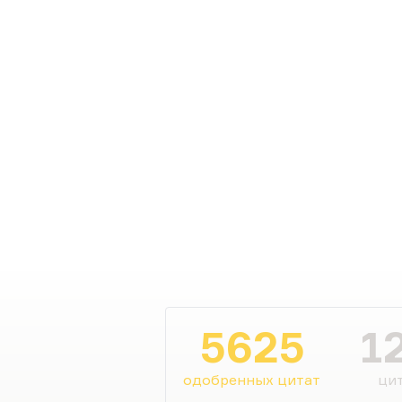
5625
1
одобренных цитат
цит