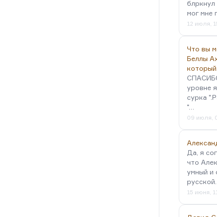
блркнул 
мог мне 
12 июля, 1
Что вы 
Беллы А
который
СПАСИБО!
уровне я
сурка ".
"…
09 июля, 
Алексан
Да, я со
что Алек
умный и 
русской
15 июня, 1