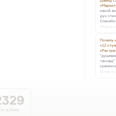
Давид С
«Маркит
какой ан
дух стих
Спасибо 
06 июня, 1
Почему н
«12 стул
«Растра
"душевн
таковы" 
граммот
31 мая, 11
2329
ат в базе