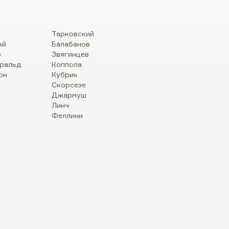
Тарковский
эй
Балабанов
р
Звягинцев
ральд
Коппола
он
Кубрик
Скорсезе
Джармуш
Линч
Феллини