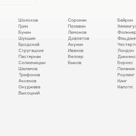
Шолохов
Сорокин
Байрон
Грин
Пелевин
Хемингу
Бунин
Лимонов
Фолкне
Шукшин
Довлатов
Фицдже
Бродский
Акунин
Честерт
Стругацкие
Иванов
Лондон
Пастернак
Веллер
Диккенс
Солженицын
Быков
Борхес
Шаламов
Паланик
Трифонов
Роулинг
Аксенов
Кинг
Окуджава
Капоте
Высоцкий