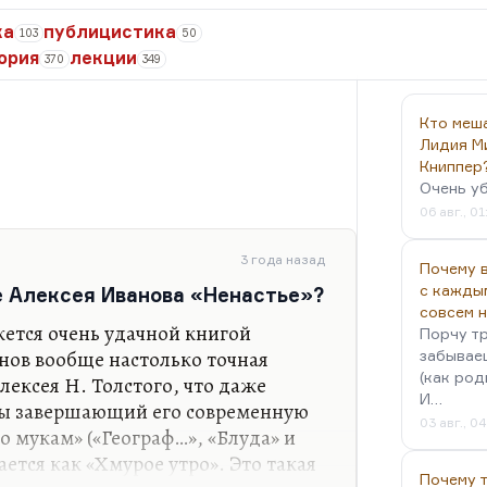
ка
публицистика
103
50
ория
лекции
370
349
Кто меш
Лидия М
Книппер
Очень у
06 авг., 01
3 года назад
Почему в
с кажды
е Алексея Иванова «Ненастье»?
совсем 
ется очень удачной книгой
Порчу тр
нов вообще настолько точная
забываеш
(как род
ексея Н. Толстого, что даже
И…
 бы завершающий его современную
03 авг., 0
о мукам» («Географ…», «Блуда» и
ается как «Хмурое утро». Это такая
Почему 