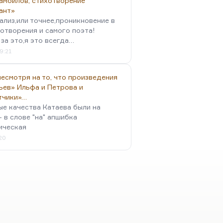
амойлов, стихотворение
ант»
ализ,или точнее,проникновение в
отворения и самого поэта!
за это,я это всегда…
9:21
есмотря на то, что произведения
ьев» Ильфа и Петрова и
тчики»…
ые качества Катаева были на
- в слове "на" апшибка
ическая
:20