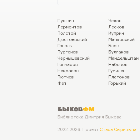
Пушкин
Чехов
Лермонтов
Лесков
Толстой
Куприн
Достоевский
Маяковский
Гоголь
Блок
Тургенев
Булгаков
Чернышевский
Мандельштам
Гончаров
Набоков
Некрасов
Гумилев
Тютчев
Платонов
Фет
Горький
Быков
ФМ
Библиотека Дмитрия Быкова
2022..2026. Проект
Стаса Сырицына