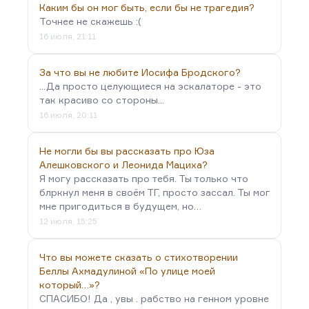
Каким бы он мог быть, если бы не трагедия?
Точнее не скажешь :(
16 июля, 21:11
За что вы не любите Иосифа Бродского?
...Да просто целующиеся на эскалаторе - это
так красиво со стороны...
16 июля, 20:11
Не могли бы вы рассказать про Юза
Алешковского и Леонида Мациха?
Я могу рассказать про тебя. Ты только что
блркнул меня в своём ТГ, просто зассал. Ты мог
мне пригодиться в будущем, но…
12 июля, 15:25
Что вы можете сказать о стихотворении
Беллы Ахмадулиной «По улице моей
который…»?
СПАСИБО! Да , увы . рабство на генном уровне