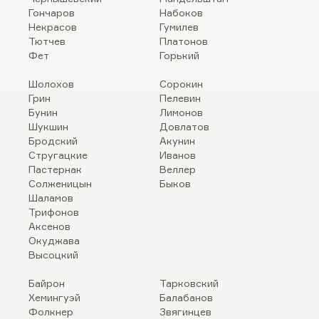
Гончаров
Набоков
Некрасов
Гумилев
Тютчев
Платонов
Фет
Горький
Шолохов
Сорокин
Грин
Пелевин
Бунин
Лимонов
Шукшин
Довлатов
Бродский
Акунин
Стругацкие
Иванов
Пастернак
Веллер
Солженицын
Быков
Шаламов
Трифонов
Аксенов
Окуджава
Высоцкий
Байрон
Тарковский
Хемингуэй
Балабанов
Фолкнер
Звягинцев