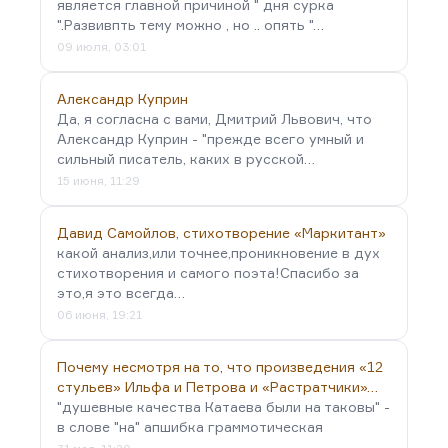
является главной причиной " дня сурка
".Развивпть тему можно , но .. опять "…
09 июля, 03:01
Александр Куприн
Да, я согласна с вами, Дмитрий Львович, что
Александр Куприн - "прежде всего умный и
сильный писатель, каких в русской…
15 июня, 11:29
Давид Самойлов, стихотворение «Маркитант»
какой анализ,или точнее,проникновение в дух
стихотворения и самого поэта!Спасибо за
это,я это всегда…
06 июня, 19:21
Почему несмотря на то, что произведения «12
стульев» Ильфа и Петрова и «Растратчики»…
"душевные качества Катаева были на таковы" -
в слове "на" апшибка граммотическая