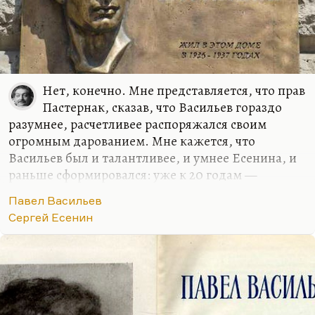
Нет, конечно. Мне представляется, что прав
Пастернак, сказав, что Васильев гораздо
разумнее, расчетливее распоряжался своим
огромным дарованием. Мне кажется, что
Васильев был и талантливее, и умнее Есенина, и
раньше сформировался: уже к 20 годам —
готовый поэт. Мне кажется, что Васильев — это
Павел Васильев
действительно случай гения, хотя есть в нем
Сергей Есенин
крайне малоприятные черты. Но с другой
стороны, по молодости кто из нас не совершал
поступков безнравственных и даже
отвратительных? Васильев очень интересный, и
его эпические поэмы, и особенно его
замечательная стилизация «Стихи Мухана