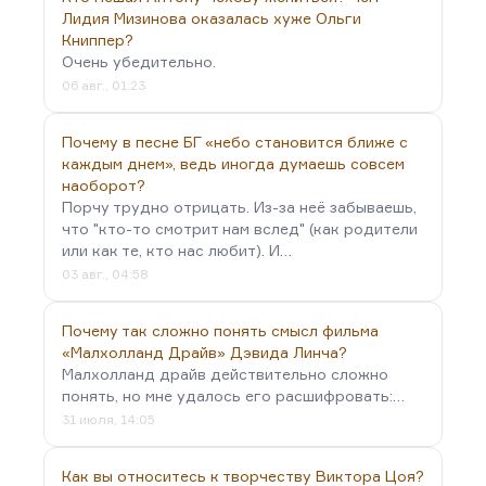
Лидия Мизинова оказалась хуже Ольги
которым Васильев дружил и с которым он
Книппер?
одновременно погиб, и у них очень много
Очень убедительно.
интонационных сходств. Но Васильев, конечно,
06 авг., 01:23
изначально, гораздо масштабнее. Он эпический
поэт, мастер того, что называется в русской
Почему в песне БГ «небо становится ближе с
литературе «большим полотном»,— мастер
каждым днем», ведь иногда думаешь совсем
повествовательной поэмы, в которой он плавает
наоборот?
внутри жанра даже с большей свободой и с
Порчу трудно отрицать. Из-за неё забываешь,
большей изобретательностью, чем Цветаева. Я
что "кто-то смотрит нам вслед" (как родители
или как те, кто нас любит). И…
не думаю, что поэтический нарратив умер, что
03 авг., 04:58
писать поэму сегодня…
Почему так сложно понять смысл фильма
«Малхолланд Драйв» Дэвида Линча?
Малхолланд драйв действительно сложно
понять, но мне удалось его расшифровать:…
31 июля, 14:05
Как вы относитесь к творчеству Виктора Цоя?