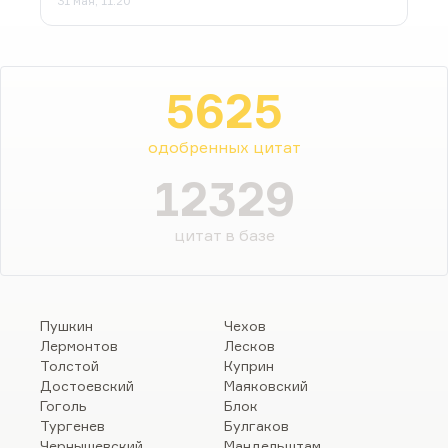
31 мая, 11:20
5625
одобренных цитат
12329
цитат в базе
Пушкин
Чехов
Лермонтов
Лесков
Толстой
Куприн
Достоевский
Маяковский
Гоголь
Блок
Тургенев
Булгаков
Чернышевский
Мандельштам