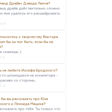
ланд Драйв» Дэвида Линча?
анд драйв действительно сложно
но мне удалось его расшифровать:
4:05
тноситесь к творчеству Виктора
им бы он мог быть, если бы не
я?
е скажешь :(
1:11
вы не любите Иосифа Бродского?
осто целующиеся на эскалаторе -
красиво со стороны...
0:11
 бы вы рассказать про Юза
ского и Леонида Мациха?
ассказать про тебя. Ты только что