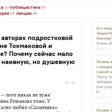
ка
публицистика
103
50
ория
лекции
370
349
Кто меш
Лидия М
б авторах подростковой
Книппер
Очень у
не Токмаковой и
06 авг., 01
е? Почему сейчас мало
 наивную, но душевную
Почему в
с кажды
совсем 
Порчу тр
забываеш
>1т
(как род
И…
 — поэт никак не хуже
03 авг., 0
нна Романова тоже. У
асно любил «Сазанчика».
Почему 