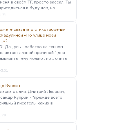
меня в своём ТГ, просто зассал. Ты
пригодиться в будущем, но…
5:25
можете сказать о стихотворении
хмадулиной «По улице моей
…»?
 Да , увы . рабство на генном
вляется главной причиной " дня
Развивпть тему можно , но .. опять
03:01
др Куприн
гласна с вами, Дмитрий Львович,
сандр Куприн - "прежде всего
сильный писатель, каких в
…
1:29