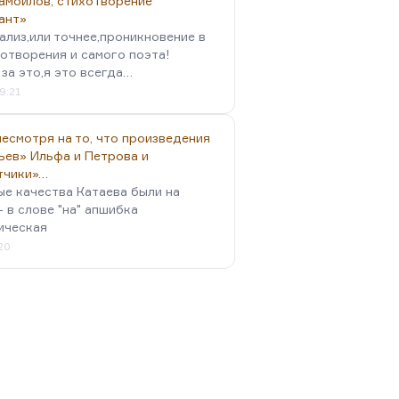
амойлов, стихотворение
ант»
ализ,или точнее,проникновение в
отворения и самого поэта!
за это,я это всегда…
9:21
есмотря на то, что произведения
ьев» Ильфа и Петрова и
тчики»…
ые качества Катаева были на
- в слове "на" апшибка
ическая
:20