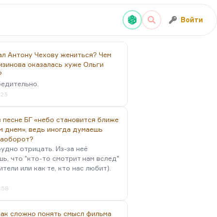
Войти
ал Антону Чехову жениться? Чем
изинова оказалась хуже Ольги
?
бедительно.
:23
 песне БГ «небо становится ближе
м днем», ведь иногда думаешь
наоборот?
удно отрицать. Из-за неё
ь, что "кто-то смотрит нам вслед"
ители или как те, кто нас любит).
4:58
так сложно понять смысл фильма