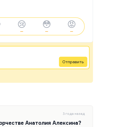

😢
😳
😡
—
—
—
Отправить
3 года назад
ворчестве Анатолия Алексина?