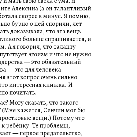
 и мать свою свела с ума. Я
анте Алексина (а он талантливый
аботала скорее в минус. Я помню,
ьно бурно о ней спорили, лет
ать доказывала, что эта вещь
антливого больше спрашивается, и
м. А я говорил, что таланту
путствует эгоизм и что не нужно
идерства — это обязательный
ва — это для человека
я этот вопрос очень сильно
 это интересная книжка. И
но почитать.
с? Могу сказать, что такого
? (Мне кажется, Сенчин мог бы
дростковые вещи.) Потому что
 к ребёнку. Те проблемы,
ает — первое предательство,