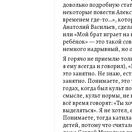
довольно подробную стат
некоторые повести Алекс
временем где-то…», кото
Анатолий Васильев, сдел
или «Мой брат играет на
ребёнок» — это такой со
немного надрывный, но 
Я горячо не приемлю толь
я ему всегда и говорил),
это занятно. Не знаю, ест
занятно. Понимаете, это 
годах, когда был культ п
смысле, культ нормы, не 
всё время говорят: «Ты х
выделяться». Я не хотел, 
Понимаете, тогда катила
детей, потому что считал