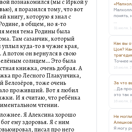
овой познакомился (мы с Иркой у
«Малхол
ью), я поразился тому, что вот
Малхолл
й книгу, которую я знал с
понять, 
…
Родине, в общем, но я-то
31 июля, 1
ля меня тема Родины была
ома. Там сазанчик, который
Как вы о
н уплыл куда-то в чужие края,
Цоя? Как
 А потом он вернулся в свою
трагеди
 зелёным солнцем… Это была
Точнее н
стная книжка, очень добрая. А
16 июля, 2
жка про Лесного Плакунчика,
 Белозёров, тоже очень
За что 
мало проживший. Вот я любил
...Да пр
это так 
жки. И я считаю, что ребёнка
16 июля, 2
тиментальном чтении.
сложнее. Я Алексина хорошо
Не могли
 бог ему здоровья. Я с ним
Алешков
рвьюировал, писал про него
Я могу р