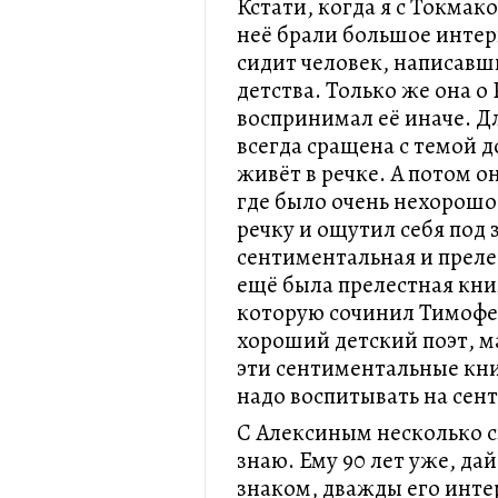
Кстати, когда я с Токмак
неё брали большое интерв
сидит человек, написавши
детства. Только же она о 
воспринимал её иначе. Д
всегда сращена с темой д
живёт в речке. А потом о
где было очень нехорошо.
речку и ощутил себя под
сентиментальная и преле
ещё была прелестная кни
которую сочинил Тимофей
хороший детский поэт, 
эти сентиментальные кни
надо воспитывать на сен
С Алексиным несколько 
знаю. Ему 90 лет уже, дай
знаком, дважды его инте