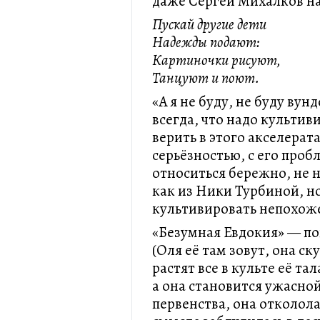
даже Сергей Михалков на
Пускай другие дети
Надежды подают:
Картиночки рисуют,
Танцуют и поют.
«А я не буду, не буду ву
всегда, что надо культив
верить в этого акселерата
серьёзностью, с его проб
относиться бережно, не н
как из Ники Турбиной, н
культивировать непохоже
«Безумная Евдокия» — по
(Оля её там зовут, она ск
растят все в культе её т
а она становится ужасной
первенства, она отколола