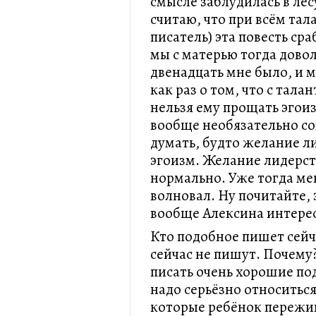
смысле заблудилась в лесу
считаю, что при всём тал
писатель) эта повесть ср
мы с матерью тогда довол
двенадцать мне было, и м
как раз о том, что с тал
нельзя ему прощать эгоиз
вообще необязательно со
думать, будто желание л
эгоизм. Желание лидерст
нормально. Уже тогда мен
волновал. Ну почитайте,
вообще Алексина интерес
Кто подобное пишет сейча
сейчас не пишут. Почему
писать очень хорошие по
надо серьёзно относиться
которые ребёнок пережив