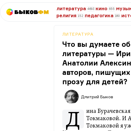
литература
кино
музы
4693
655
Быков
ФМ
религия
педагогика
ист
152
180
ЛИТЕРАТУРА
Что вы думаете о
литературы — Ири
Анатолии Алексин
авторов, пишущих
прозу для детей?
Дмитрий Быков
Д
ина Бурачевская
Токмаковой. И А
Токмаковой я уж