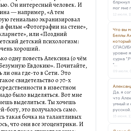
блркнул 
ью. Он интересный человек. И
мог мне 
ина — например, «А тем
12 июля, 1
рую гениально экранизировал
ав фильм «Фотографии на стене»,
Что вы 
 кларнете», или «Поздний
Беллы А
ветский детский психологизм:
который
очень хороший.
СПАСИБО!
уровне я
ко одну повесть Алексина (о чём
сурка ".
 «Безумную Евдокию». Почитайте,
"…
ь ли она где-то в Сети. Это
09 июля, 
такое свидетельство о 70-х
осредственности в известном
Алексан
Да, я со
надо было выделяться. Вот мне
что Алек
очешь выделиться. Ты хочешь
умный и 
ей-богу, это получалось само.
русской
сь такая бочка на талантливых
15 июня, 1
ось, что они все эгоцентрики. И