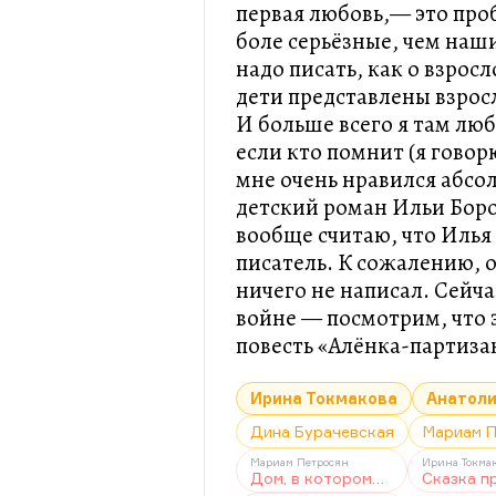
первая любовь,— это про
боле серьёзные, чем наши
надо писать, как о взрос
дети представлены взро
И больше всего я там лю
если кто помнит (я говор
мне очень нравился абсо
детский роман Ильи Боро
вообще считаю, что Иль
писатель. К сожалению, 
ничего не написал. Сейч
войне — посмотрим, что 
повесть «Алёнка-партиза
Ирина Токмакова
Анатоли
Дина Бурачевская
Мариам 
Мариам Петросян
Ирина Токма
Дом, в котором…
Сказка п