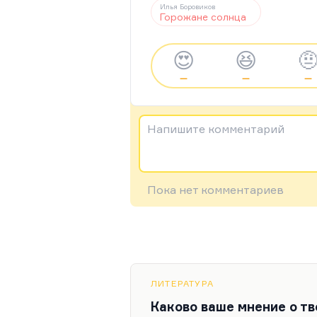
Илья Боровиков
Горожане солнца
😍
😆

—
—
—
Напишите комментарий
Пока нет комментариев
ЛИТЕРАТУРА
Каково ваше мнение о т