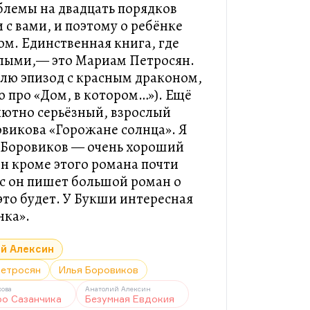
блемы на двадцать порядков
 с вами, и поэтому о ребёнке
лом. Единственная книга, где
слыми,— это Мариам Петросян.
блю эпизод с красным драконом,
ю про «Дом, в котором…»). Ещё
лютно серьёзный, взрослый
викова «Горожане солнца». Я
я Боровиков — очень хороший
он кроме этого романа почти
ас он пишет большой роман о
это будет. У Букши интересная
нка».
й Алексин
Петросян
Илья Боровиков
кова
Анатолий Алексин
ро Сазанчика
Безумная Евдокия