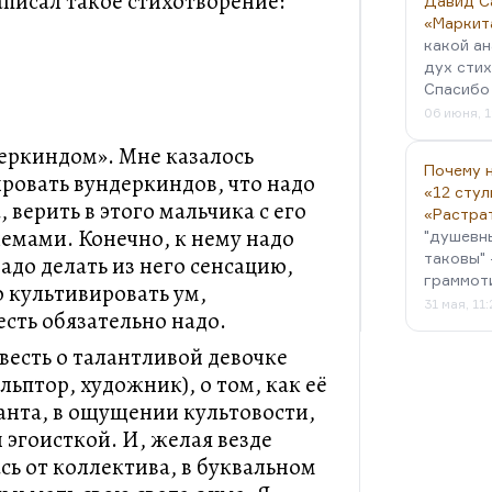
писал такое стихотворение:
Давид С
«Маркит
какой ан
дух стих
Спасибо 
06 июня, 1
ндеркиндом». Мне казалось
Почему н
ировать вундеркиндов, что надо
«12 стул
, верить в этого мальчика с его
«Растра
лемами. Конечно, к нему надо
"душевн
таковы" 
адо делать из него сенсацию,
граммот
о культивировать ум,
31 мая, 11
сть обязательно надо.
весть о талантливой девочке
ульптор, художник), о том, как её
аланта, в ощущении культовости,
 эгоисткой. И, желая везде
сь от коллектива, в буквальном