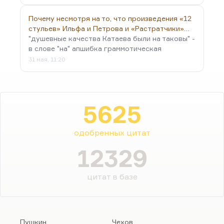
Почему несмотря на то, что произведения «12
стульев» Ильфа и Петрова и «Растратчики»…
"душевные качества Катаева были на таковы" -
в слове "на" апшибка граммотическая
31 мая, 11:20
5625
одобренных цитат
12329
цитат в базе
Пушкин
Чехов