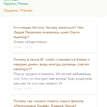
фильмов. Вот эти Пустынные земли, Hollow
Терренс Малик
Grounds Badlands, насколько я помню.
Терренс Малик
Видите, какая вещь. Вот эта история очень
похожа на то, что произошло в Пскове. Даже это
не гормональный бунт. Это подростковая
Кто мешал Антону Чехову жениться? Чем
пустотность, подростковая неопытность
Лидия Мизинова оказалась хуже Ольги
страшная, отсутствие сопереживания,
Книппер?
Очень убедительно.
непонимание того, что другой человек может
06 авг., 01:23
испытывать боль; желание славы. Я не
оправдываю, скажем, Катю Власову…
Почему в песне БГ «небо становится ближе с
каждым днем», ведь иногда думаешь совсем
наоборот?
Порчу трудно отрицать. Из-за неё забываешь,
что "кто-то смотрит нам вслед" (как родители
или как те, кто нас любит). И…
03 авг., 04:58
Почему так сложно понять смысл фильма
«Малхолланд Драйв» Дэвида Линча?