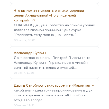
Что вы можете сказать о стихотворении
Беллы Ахмадулиной «По улице моей
который…»?
СПАСИБО! Да , увы . рабство на генном уровне
является главной причиной " дня сурка
".Развивпть тему можно , но .. опять "…
09 июля, 03:01
Александр Куприн
Да, я согласна с вами, Дмитрий Львович, что
Александр Куприн - "прежде всего умный и
сильный писатель, каких в русской…
15 июня, 11:29
Давид Самойлов, стихотворение «Маркитант»
какой анализ,или точнее,проникновение в дух
стихотворения и самого поэта!Спасибо за
это,я это всегда…
06 июня, 19:21