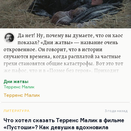
Да нет! Ну, почему вы думаете, что он хаос
показал? «Дни жатвы» — название очень
откровенное. Он говорит, что в истории
случаются времена, когда расплатой за частные
грехи становятся общие катастрофы. Вот это тот
же пафос, что и в «Поэме без героя». Приходит
время жатвы. Война наступает как расплата за
Дни жатвы
забвение человеком простейших нравственных
Терренс Малик
норм, потому что ничто, кроме войны, об этом
Терренс Малик
напомнить не может. Ну, так это я трактую.
Понимаете, для меня вообще Малик — это такой
пророк, моралист. И «Пустоши» я воспринимаю в
ЛИТЕРАТУРА
3 года назад
этом смысле. И последние его фильмы (все без
Что хотел сказать Терренс Малик в фильме
исключения) уже кажутся мне прямой моральной
«Пустоши»? Как девушка вдохновила