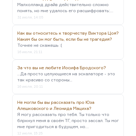
Малхолланд драйв действительно сложно
понять, но мне удалось его расшифровать:…
31 июля, 14:05
Как вы относитесь к творчеству Виктора Цоя?
Каким бы он мог быть, если бы не трагедия?
Точнее не скажешь :(
16 июля, 21:11
За что вы не любите Иосифа Бродского?
...Да просто целующиеся на эскалаторе - это
так красиво со стороны...
16 июля, 20:11
Не могли бы вы рассказать про Юза
Алешковского и Леонида Мациха?
Я могу рассказать про тебя. Ты только что
блркнул меня в своём ТГ, просто зассал. Ты мог
мне пригодиться в будущем, но…
12 июля, 15:25