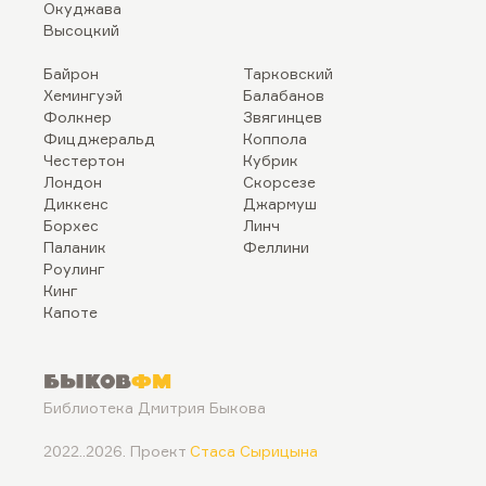
Окуджава
Высоцкий
Байрон
Тарковский
Хемингуэй
Балабанов
Фолкнер
Звягинцев
Фицджеральд
Коппола
Честертон
Кубрик
Лондон
Скорсезе
Диккенс
Джармуш
Борхес
Линч
Паланик
Феллини
Роулинг
Кинг
Капоте
Быков
ФМ
Библиотека Дмитрия Быкова
2022..2026. Проект
Стаса Сырицына