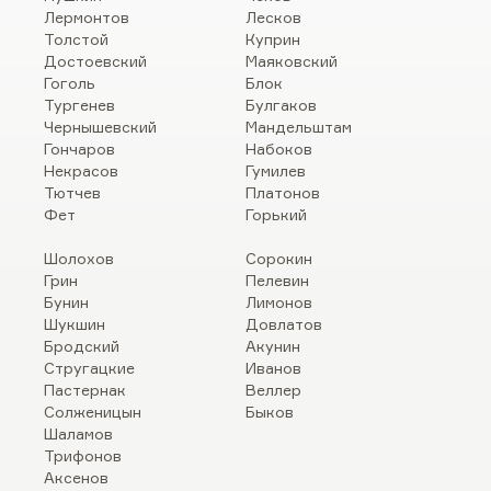
Лермонтов
Лесков
Толстой
Куприн
Достоевский
Маяковский
Гоголь
Блок
Тургенев
Булгаков
Чернышевский
Мандельштам
Гончаров
Набоков
Некрасов
Гумилев
Тютчев
Платонов
Фет
Горький
Шолохов
Сорокин
Грин
Пелевин
Бунин
Лимонов
Шукшин
Довлатов
Бродский
Акунин
Стругацкие
Иванов
Пастернак
Веллер
Солженицын
Быков
Шаламов
Трифонов
Аксенов