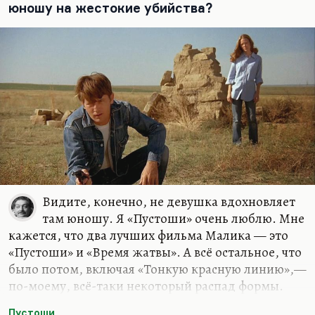
проповедью, несколько даже занудной. И
юношу на жестокие убийства?
«Тонкая красная линия» про это, хотя она, так
сказать,…
Видите, конечно, не девушка вдохновляет
там юношу. Я «Пустоши» очень люблю. Мне
кажется, что два лучших фильма Малика — это
«Пустоши» и «Время жатвы». А всё остальное, что
было потом, включая «Тонкую красную линию»,—
по-моему, всё-таки некоторый распад формы.
«Пустоши» — это один из моих любимых
Пустоши