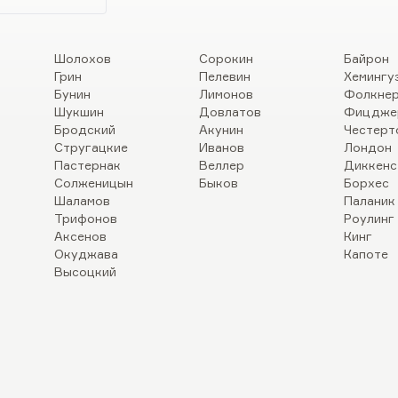
Шолохов
Сорокин
Байрон
Грин
Пелевин
Хемингу
Бунин
Лимонов
Фолкне
Шукшин
Довлатов
Фицдже
Бродский
Акунин
Честерт
Стругацкие
Иванов
Лондон
Пастернак
Веллер
Диккенс
Солженицын
Быков
Борхес
Шаламов
Паланик
Трифонов
Роулинг
Аксенов
Кинг
Окуджава
Капоте
Высоцкий