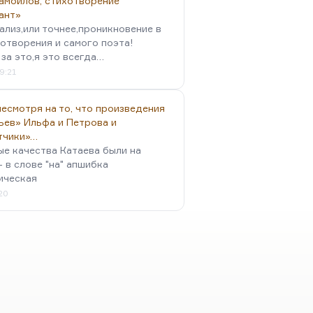
амойлов, стихотворение
ант»
ализ,или точнее,проникновение в
отворения и самого поэта!
за это,я это всегда…
9:21
есмотря на то, что произведения
ьев» Ильфа и Петрова и
тчики»…
ые качества Катаева были на
- в слове "на" апшибка
ическая
:20