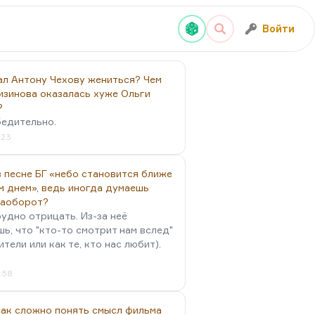
Войти
ал Антону Чехову жениться? Чем
изинова оказалась хуже Ольги
?
бедительно.
:23
 песне БГ «небо становится ближе
м днем», ведь иногда думаешь
наоборот?
удно отрицать. Из-за неё
ь, что "кто-то смотрит нам вслед"
ители или как те, кто нас любит).
4:58
так сложно понять смысл фильма