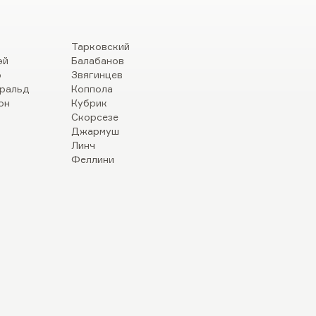
Тарковский
эй
Балабанов
р
Звягинцев
ральд
Коппола
он
Кубрик
Скорсезе
Джармуш
Линч
Феллини