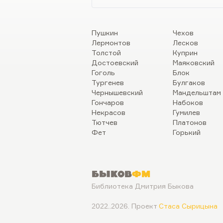
Пушкин
Чехов
Лермонтов
Лесков
Толстой
Куприн
Достоевский
Маяковский
Гоголь
Блок
Тургенев
Булгаков
Чернышевский
Мандельштам
Гончаров
Набоков
Некрасов
Гумилев
Тютчев
Платонов
Фет
Горький
Быков
ФМ
Библиотека Дмитрия Быкова
2022..2026. Проект
Стаса Сырицына