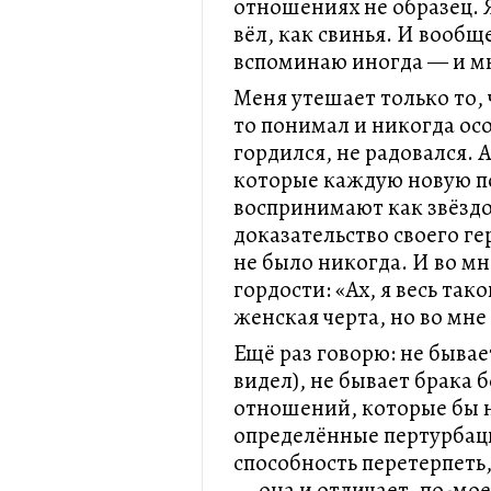
отношениях не образец. Я
вёл, как свинья. И вообщ
вспоминаю иногда — и мн
Меня утешает только то, ч
то понимал и никогда осо
гордился, не радовался. А
которые каждую новую п
воспринимают как звёздо
доказательство своего ге
не было никогда. И во мн
гордости: «Ах, я весь так
женская черта, но во мне
Ещё раз говорю: не бывае
видел), не бывает брака б
отношений, которые бы н
определённые пертурбаци
способность перетерпеть
— она и отличает, по-мо