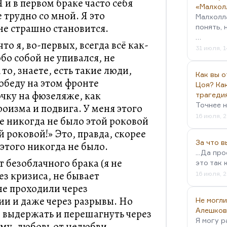
 и в первом браке часто себя
«Малхол
е трудно со мной. Я это
Малхолл
е страшно становится.
понять, 
…
то я, во-первых, всегда всё как-
31 июля, 1
бо собой не упивался, не
 то, знаете, есть такие люди,
Как вы о
обеду на этом фронте
Цоя? Как
чку на фюзеляже, как
трагеди
Точнее н
роизма и подвига. У меня этого
16 июля, 2
е никогда не было этой роковой
ой роковой!» Это, правда, скорее
За что 
 этого никогда не было.
...Да пр
т безоблачного брака (я не
это так 
ез кризиса, не бывает
16 июля, 2
е проходили через
и и даже через разрывы. Но
Не могли
Алешков
, выдержать и перешагнуть через
Я могу р
ему, любовь от нелюбви.