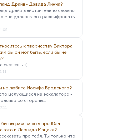
ланд Драйв» Дэвида Линча?
анд драйв действительно сложно
но мне удалось его расшифровать:
4:05
тноситесь к творчеству Виктора
им бы он мог быть, если бы не
я?
е скажешь :(
1:11
вы не любите Иосифа Бродского?
осто целующиеся на эскалаторе -
красиво со стороны...
0:11
 бы вы рассказать про Юза
ского и Леонида Мациха?
ассказать про тебя. Ты только что