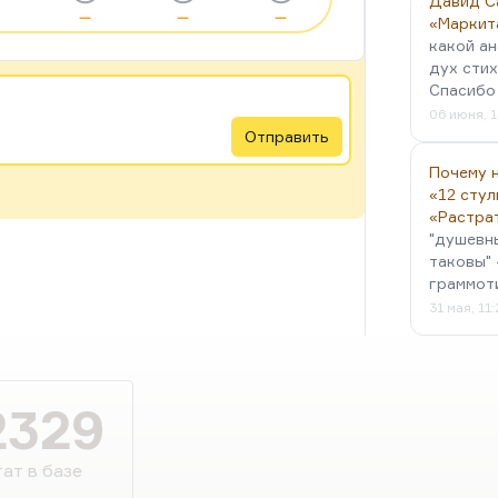
Давид С
—
—
—
«Маркит
какой ан
дух стих
Спасибо 
06 июня, 1
Отправить
Почему н
«12 стул
«Растра
"душевн
таковы" 
граммот
31 мая, 11
2329
ат в базе