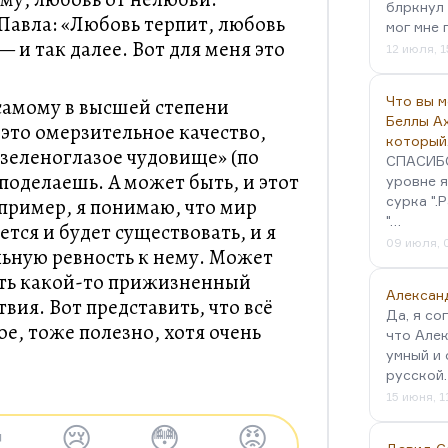
блркнул 
 Павла: «Любовь терпит, любовь
мог мне 
 и так далее. Вот для меня это
12 июля, 1
Что вы 
самому в высшей степени
Беллы А
 это омерзительное качество,
который
«зеленоглазое чудовище» (по
СПАСИБО!
поделаешь. А может быть, и этот
уровне я
сурка ".
пример, я понимаю, что мир
"…
ется и будет существовать, и я
09 июля, 
ьную ревность к нему. Может
есть какой-то прижизненный
Алексан
вия. Вот представить, что всё
Да, я со
ое, тоже полезно, хотя очень
что Алек
умный и 
русской
15 июня, 1

😢
😳
😡