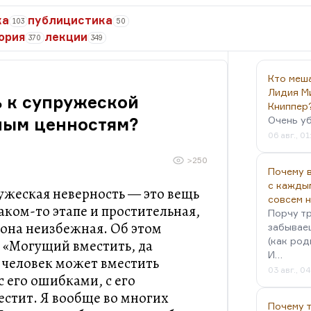
ка
публицистика
103
50
ория
лекции
370
349
Кто меш
Лидия М
ь к супружеской
Книппер
ным ценностям?
Очень у
06 авг., 01
>250
Почему в
с кажды
ружеская неверность — это вещь
совсем 
аком-то этапе и простительная,
Порчу тр
она неизбежная. Об этом
забываеш
(как род
: «Могущий вместить, да
И…
ли человек может вместить
03 авг., 0
с его ошибками, с его
естит. Я вообще во многих
Почему 