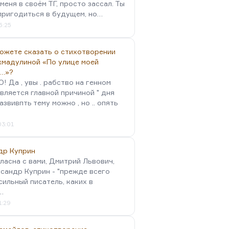
меня в своём ТГ, просто зассал. Ты
пригодиться в будущем, но…
5:25
можете сказать о стихотворении
хмадулиной «По улице моей
…»?
 Да , увы . рабство на генном
вляется главной причиной " дня
Развивпть тему можно , но .. опять
03:01
др Куприн
гласна с вами, Дмитрий Львович,
сандр Куприн - "прежде всего
сильный писатель, каких в
…
1:29