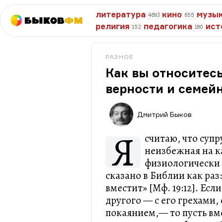
литература
кино
музы
4693
655
Быков
ФМ
религия
педагогика
ист
152
180
РАЗНОЕ
Как вы относитес
верности и семей
Дмитрий Быков
Я
считаю, что суп
неизбежная на к
физиологически 
сказано в Библии как раз
вместит» [Мф. 19:12]. Ес
другого — с его грехами, 
покаянием,— то пусть вм